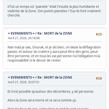
Il fut un temps où "pianiste" était l'insulte la plus humiliante et
violente de la Zone. Des points pianistes ? Eux ils l'ont vraiment
cherché.
= EVENEMENTS =
/
Re : MORT de la ZONE
#25
Avril 27, 2026, 20:18:08
Nan mais je sais, Dourak, et je dis bien, on laisse la déflagration
passer, et autour du cratère y aura peut-être des gens, peut-
être personne, et en tous les cas personne n'a l'obligation ni la
responsabilité ni le devoir de rester.
= EVENEMENTS =
/
Re : MORT de la ZONE
#26
Avril 27, 2026, 20:07:51
Et il est possible qu'autour des décombres, y ait personne.
Alors la Zone sera morte et ce sera comme ça.
Mais les feux de joie, j'aime bien quand ils sont sous les