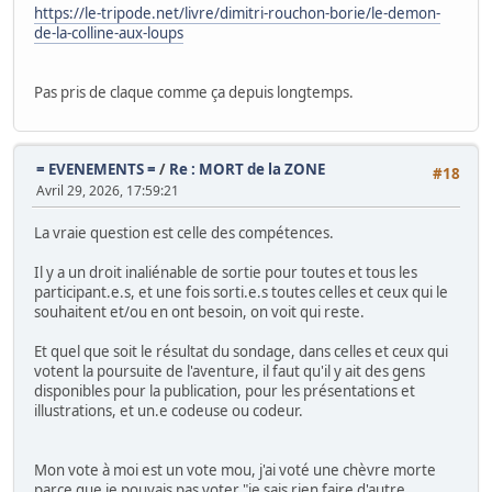
https://le-tripode.net/livre/dimitri-rouchon-borie/le-demon-
de-la-colline-aux-loups
Pas pris de claque comme ça depuis longtemps.
= EVENEMENTS =
/
Re : MORT de la ZONE
#18
Avril 29, 2026, 17:59:21
La vraie question est celle des compétences.
Il y a un droit inaliénable de sortie pour toutes et tous les
participant.e.s, et une fois sorti.e.s toutes celles et ceux qui le
souhaitent et/ou en ont besoin, on voit qui reste.
Et quel que soit le résultat du sondage, dans celles et ceux qui
votent la poursuite de l'aventure, il faut qu'il y ait des gens
disponibles pour la publication, pour les présentations et
illustrations, et un.e codeuse ou codeur.
Mon vote à moi est un vote mou, j'ai voté une chèvre morte
parce que je pouvais pas voter "je sais rien faire d'autre