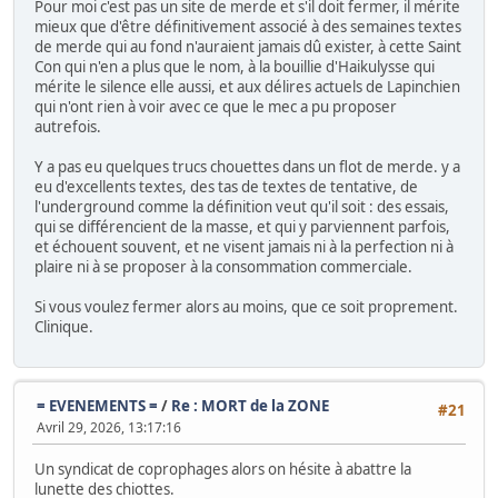
Pour moi c'est pas un site de merde et s'il doit fermer, il mérite
mieux que d'être définitivement associé à des semaines textes
de merde qui au fond n'auraient jamais dû exister, à cette Saint
Con qui n'en a plus que le nom, à la bouillie d'Haikulysse qui
mérite le silence elle aussi, et aux délires actuels de Lapinchien
qui n'ont rien à voir avec ce que le mec a pu proposer
autrefois.
Y a pas eu quelques trucs chouettes dans un flot de merde. y a
eu d'excellents textes, des tas de textes de tentative, de
l'underground comme la définition veut qu'il soit : des essais,
qui se différencient de la masse, et qui y parviennent parfois,
et échouent souvent, et ne visent jamais ni à la perfection ni à
plaire ni à se proposer à la consommation commerciale.
Si vous voulez fermer alors au moins, que ce soit proprement.
Clinique.
= EVENEMENTS =
/
Re : MORT de la ZONE
#21
Avril 29, 2026, 13:17:16
Un syndicat de coprophages alors on hésite à abattre la
lunette des chiottes.