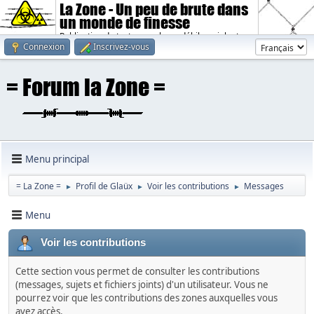
La Zone - Un peu de brute dans
un monde de finesse
Publication de textes sombres, débiles, violents.
Connexion
Inscrivez-vous
Menu principal
= La Zone =
Profil de Glaüx
Voir les contributions
Messages
►
►
►
Menu
Voir les contributions
Cette section vous permet de consulter les contributions
(messages, sujets et fichiers joints) d'un utilisateur. Vous ne
pourrez voir que les contributions des zones auxquelles vous
avez accès.