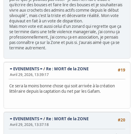
qu'écrire des bouses et faire lire des bouses et je souhaiterais
vivre aux crochets des admins actifs comme depuis le début
silvouplé", mais c'est la triste et décevante réalité. Mon vote
équivaut en fait à un vote de disparition.
Mais mon vote est aussi celui d'un zonard qui regrette que ça
se termine dans une telle violence manageriale, j'ai connu ça
professionnellement, j'ai connu ça en association, je pensais
pas connaître ça sur la Zone et puis si. J'aurais aimé que ça se
termine autrement.
= EVENEMENTS =
/
Re : MORT de la ZONE
#19
Avril 29, 2026, 13:39:17
Ce sera la moins bonne chose qui soit arrivée à la création
littéraire depuis la captation du net par les Gafam.
= EVENEMENTS =
/
Re : MORT de la ZONE
#20
Avril 29, 2026, 13:37:18