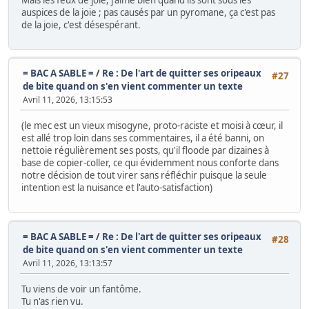
auspices de la joie ; pas causés par un pyromane, ça c'est pas
de la joie, c'est désespérant.
= BAC A SABLE =
/
Re : De l'art de quitter ses oripeaux
#27
de bite quand on s'en vient commenter un texte
Avril 11, 2026, 13:15:53
(le mec est un vieux misogyne, proto-raciste et moisi à cœur, il
est allé trop loin dans ses commentaires, il a été banni, on
nettoie régulièrement ses posts, qu'il floode par dizaines à
base de copier-coller, ce qui évidemment nous conforte dans
notre décision de tout virer sans réfléchir puisque la seule
intention est la nuisance et l'auto-satisfaction)
= BAC A SABLE =
/
Re : De l'art de quitter ses oripeaux
#28
de bite quand on s'en vient commenter un texte
Avril 11, 2026, 13:13:57
Tu viens de voir un fantôme.
Tu n'as rien vu.