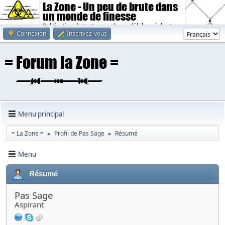
La Zone - Un peu de brute dans
un monde de finesse
Publication de textes sombres, débiles, violents.
Connexion
Inscrivez-vous
Menu principal
= La Zone =
Profil de Pas Sage
Résumé
►
►
Menu
Résumé
Pas Sage
Aspirant