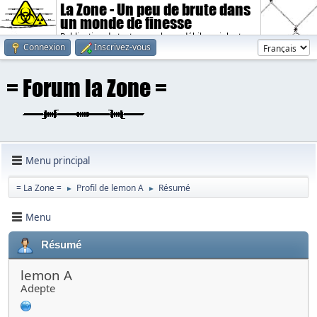
La Zone - Un peu de brute dans
un monde de finesse
Publication de textes sombres, débiles, violents.
Connexion
Inscrivez-vous
Menu principal
= La Zone =
Profil de lemon A
Résumé
►
►
Menu
Résumé
lemon A
Adepte