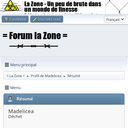
La Zone - Un peu de brute dans
un monde de finesse
Publication de textes sombres, débiles, violents.
Connexion
Inscrivez-vous
Menu principal
= La Zone =
Profil de Madelicea
Résumé
►
►
Menu
Résumé
Madelicea
Déchet