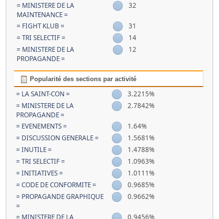
= MINISTERE DE LA
32
MAINTENANCE =
= FIGHT KLUB =
31
= TRI SELECTIF =
14
= MINISTERE DE LA
12
PROPAGANDE =
Popularité des sections par activité
= LA SAINT-CON =
3.2215%
= MINISTERE DE LA
2.7842%
PROPAGANDE =
= EVENEMENTS =
1.64%
= DISCUSSION GENERALE =
1.5681%
= INUTILE =
1.4788%
= TRI SELECTIF =
1.0963%
= INITIATIVES =
1.0111%
= CODE DE CONFORMITE =
0.9685%
= PROPAGANDE GRAPHIQUE
0.9662%
=
= MINISTERE DE LA
0.9456%