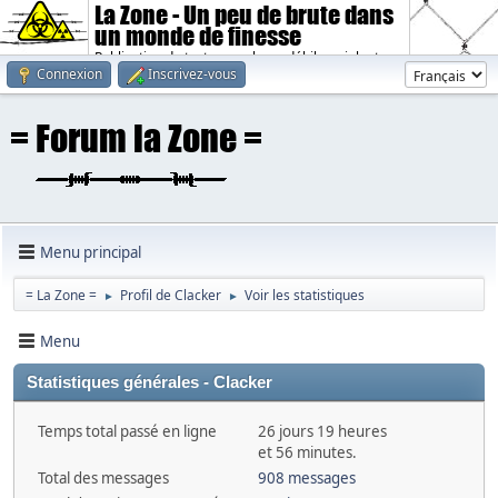
La Zone - Un peu de brute dans
un monde de finesse
Publication de textes sombres, débiles, violents.
Connexion
Inscrivez-vous
Menu principal
= La Zone =
Profil de Clacker
Voir les statistiques
►
►
Menu
Statistiques générales - Clacker
Temps total passé en ligne
26 jours 19 heures
et 56 minutes.
Total des messages
908 messages