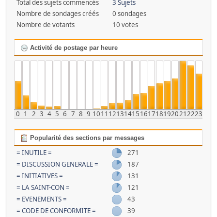
Total des sujets commencés
3 Sujets
Nombre de sondages créés
0 sondages
Nombre de votants
10 votes
Activité de postage par heure
0
1
2
3
4
5
6
7
8
9
10
11
12
13
14
15
16
17
18
19
20
21
22
23
Popularité des sections par messages
= INUTILE =
271
= DISCUSSION GENERALE =
187
= INITIATIVES =
131
= LA SAINT-CON =
121
= EVENEMENTS =
43
= CODE DE CONFORMITE =
39