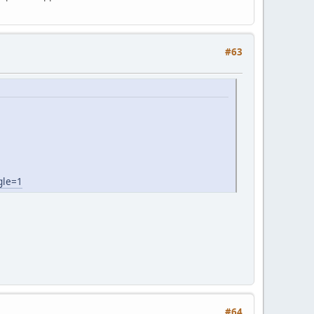
#63
gle=1
#64