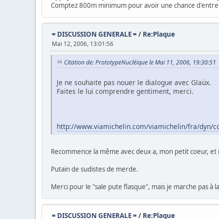
Comptez 800m minimum pour avoir une chance d'entrer da
= DISCUSSION GENERALE =
/
Re:Plaque
Mai 12, 2006, 13:01:56
Citation de: PrototypeNucléique le Mai 11, 2006, 19:30:51
Je ne souhaite pas nouer le dialogue avec Glaüx.
Faites le lui comprendre gentiment, merci.
http://www.viamichelin.com/viamichelin/fra/dyn/
Recommence la même avec deux a, mon petit coeur, et 
Putain de sudistes de merde.
Merci pour le "sale pute flasque", mais je marche pas à la 
= DISCUSSION GENERALE =
/
Re:Plaque