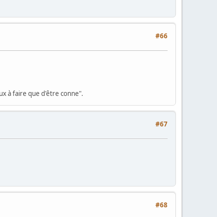
#66
x à faire que d'être conne".
#67
#68