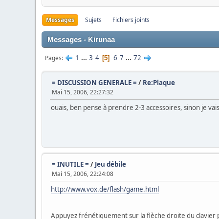
Messages
Sujets
Fichiers joints
Messages - Kirunaa
1
...
3
4
6
7
...
72
Pages
5
= DISCUSSION GENERALE =
/
Re:Plaque
Mai 15, 2006, 22:27:32
ouais, ben pense à prendre 2-3 accessoires, sinon je va
= INUTILE =
/
Jeu débile
Mai 15, 2006, 22:24:08
http://www.vox.de/flash/game.html
Appuyez frénétiquement sur la flèche droite du clavier p