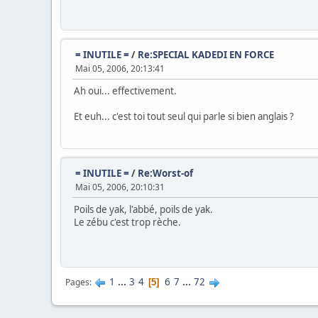
= INUTILE =
/
Re:SPECIAL KADEDI EN FORCE
Mai 05, 2006, 20:13:41
Ah oui... effectivement.
Et euh... c'est toi tout seul qui parle si bien anglais ?
= INUTILE =
/
Re:Worst-of
Mai 05, 2006, 20:10:31
Poils de yak, l'abbé, poils de yak.
Le zébu c'est trop rèche.
1
...
3
4
6
7
...
72
Pages
5