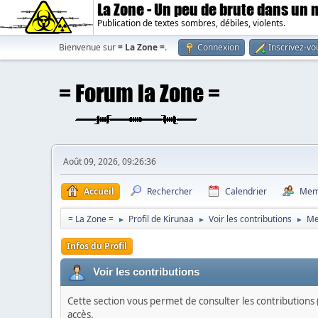
La Zone - Un peu de brute dans un
Publication de textes sombres, débiles, violents.
Bienvenue sur
= La Zone =
.
Connexion
Inscrivez-vo
Août 09, 2026, 09:26:36
Accueil
Rechercher
Calendrier
Mem
= La Zone =
Profil de Kirunaa
Voir les contributions
Me
►
►
►
Infos du Profil
Voir les contributions
Cette section vous permet de consulter les contributions (
accès.