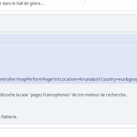
ns le hall de gloire...
controller/mapPerformPage?strLocation=Kiruna&strCountry=eur&goo
décoche la case "pages francophones" de ton moteur de recherche.
flatterie.