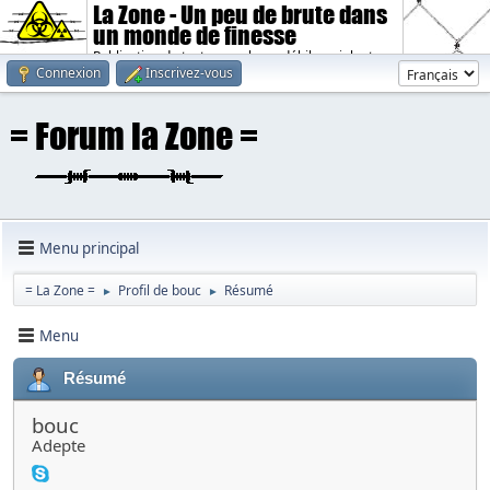
La Zone - Un peu de brute dans
un monde de finesse
Publication de textes sombres, débiles, violents.
Connexion
Inscrivez-vous
Menu principal
= La Zone =
Profil de bouc
Résumé
►
►
Menu
Résumé
bouc
Adepte