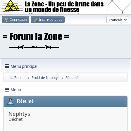
La Zone - Un peu de brute dans
un monde de finesse
Publication de textes sombres, débiles, violents.
Connexion
Inscrivez-vous
Menu principal
= La Zone =
Profil de Nephtys
Résumé
►
►
Menu
Résumé
Nephtys
Déchet