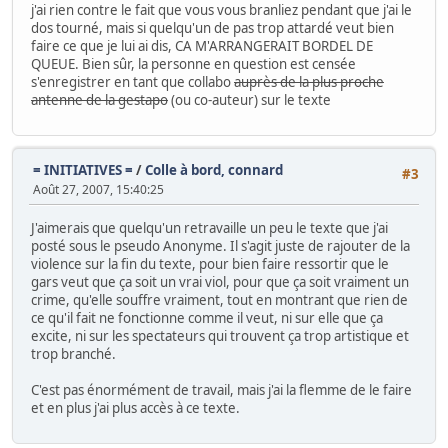
j'ai rien contre le fait que vous vous branliez pendant que j'ai le
dos tourné, mais si quelqu'un de pas trop attardé veut bien
faire ce que je lui ai dis, CA M'ARRANGERAIT BORDEL DE
QUEUE. Bien sûr, la personne en question est censée
s'enregistrer en tant que collabo
auprès de la plus proche
antenne de la gestapo
(ou co-auteur) sur le texte
= INITIATIVES =
/
Colle à bord, connard
#3
Août 27, 2007, 15:40:25
J'aimerais que quelqu'un retravaille un peu le texte que j'ai
posté sous le pseudo Anonyme. Il s'agit juste de rajouter de la
violence sur la fin du texte, pour bien faire ressortir que le
gars veut que ça soit un vrai viol, pour que ça soit vraiment un
crime, qu'elle souffre vraiment, tout en montrant que rien de
ce qu'il fait ne fonctionne comme il veut, ni sur elle que ça
excite, ni sur les spectateurs qui trouvent ça trop artistique et
trop branché.
C'est pas énormément de travail, mais j'ai la flemme de le faire
et en plus j'ai plus accès à ce texte.