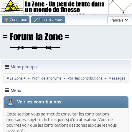
La Zone - Un peu de brute dans
un monde de finesse
Publication de textes sombres, débiles, violents.
Connexion
Inscrivez-vous
Menu principal
= La Zone =
Profil de anonyme
Voir les contributions
Messages
►
►
►
Menu
Voir les contributions
Cette section vous permet de consulter les contributions
(messages, sujets et fichiers joints) d'un utilisateur. Vous ne
pourrez voir que les contributions des zones auxquelles vous
avez accès.