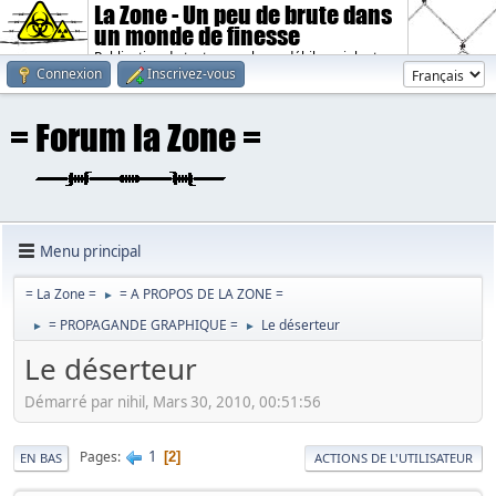
La Zone - Un peu de brute dans
un monde de finesse
Publication de textes sombres, débiles, violents.
Connexion
Inscrivez-vous
Menu principal
= La Zone =
= A PROPOS DE LA ZONE =
►
= PROPAGANDE GRAPHIQUE =
Le déserteur
►
►
Le déserteur
Démarré par nihil, Mars 30, 2010, 00:51:56
1
Pages
2
EN BAS
ACTIONS DE L'UTILISATEUR