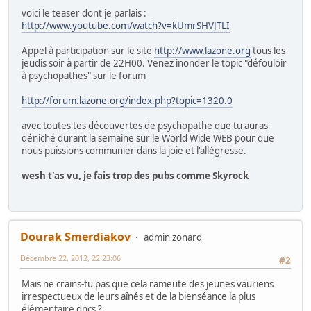
voici le teaser dont je parlais :
http://www.youtube.com/watch?v=kUmrSHVJTLI
Appel à participation sur le site
http://www.lazone.org
tous les
jeudis soir à partir de 22H00. Venez inonder le topic "défouloir
à psychopathes" sur le forum
http://forum.lazone.org/index.php?topic=1320.0
avec toutes tes découvertes de psychopathe que tu auras
déniché durant la semaine sur le World Wide WEB pour que
nous puissions communier dans la joie et l'allégresse.
wesh t'as vu, je fais trop des pubs comme Skyrock
Dourak Smerdiakov
admin zonard
Décembre 22, 2012, 22:23:06
#2
Mais ne crains-tu pas que cela rameute des jeunes vauriens
irrespectueux de leurs aînés et de la bienséance la plus
élémentaire dncs ?