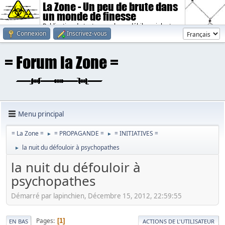
La Zone - Un peu de brute dans
un monde de finesse
Publication de textes sombres, débiles, violents.
Connexion
Inscrivez-vous
Menu principal
= La Zone =
= PROPAGANDE =
= INITIATIVES =
►
►
la nuit du défouloir à psychopathes
►
la nuit du défouloir à
psychopathes
Démarré par lapinchien, Décembre 15, 2012, 22:59:55
Pages
1
EN BAS
ACTIONS DE L'UTILISATEUR