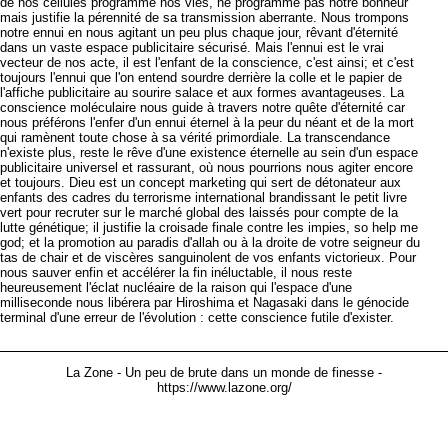
de nos cellules programme nos vies, ne programme pas notre bonheur
mais justifie la pérennité de sa transmission aberrante. Nous trompons
notre ennui en nous agitant un peu plus chaque jour, rêvant d'éternité
dans un vaste espace publicitaire sécurisé. Mais l'ennui est le vrai
vecteur de nos acte, il est l'enfant de la conscience, c'est ainsi; et c'est
toujours l'ennui que l'on entend sourdre derrière la colle et le papier de
l'affiche publicitaire au sourire salace et aux formes avantageuses. La
conscience moléculaire nous guide à travers notre quête d'éternité car
nous préférons l'enfer d'un ennui éternel à la peur du néant et de la mort
qui ramènent toute chose à sa vérité primordiale. La transcendance
n'existe plus, reste le rêve d'une existence éternelle au sein d'un espace
publicitaire universel et rassurant, où nous pourrions nous agiter encore
et toujours. Dieu est un concept marketing qui sert de détonateur aux
enfants des cadres du terrorisme international brandissant le petit livre
vert pour recruter sur le marché global des laissés pour compte de la
lutte génétique; il justifie la croisade finale contre les impies, so help me
god; et la promotion au paradis d'allah ou à la droite de votre seigneur du
tas de chair et de viscères sanguinolent de vos enfants victorieux. Pour
nous sauver enfin et accélérer la fin inéluctable, il nous reste
heureusement l'éclat nucléaire de la raison qui l'espace d'une
milliseconde nous libérera par Hiroshima et Nagasaki dans le génocide
terminal d'une erreur de l'évolution : cette conscience futile d'exister.
La Zone - Un peu de brute dans un monde de finesse -
https://www.lazone.org/