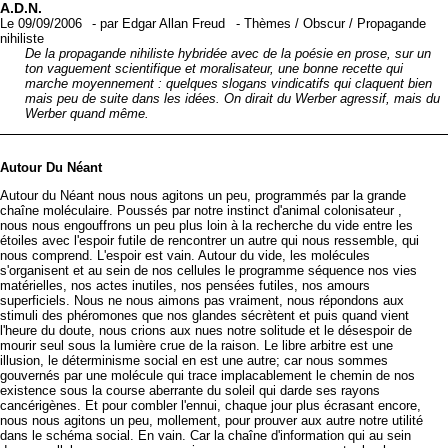
A.D.N.
Le 09/09/2006
-
par
Edgar Allan Freud
-
Thèmes
/
Obscur
/
Propagande
nihiliste
De la propagande nihiliste hybridée avec de la poésie en prose, sur un
ton vaguement scientifique et moralisateur, une bonne recette qui
marche moyennement : quelques slogans vindicatifs qui claquent bien
mais peu de suite dans les idées. On dirait du Werber agressif, mais du
Werber quand même.
A
utour
D
u
N
éant
Autour du Néant nous nous agitons un peu, programmés par la grande
chaîne moléculaire. Poussés par notre instinct d'animal colonisateur ,
nous nous engouffrons un peu plus loin à la recherche du vide entre les
étoiles avec l'espoir futile de rencontrer un autre qui nous ressemble, qui
nous comprend. L'espoir est vain. Autour du vide, les molécules
s'organisent et au sein de nos cellules le programme séquence nos vies
matérielles, nos actes inutiles, nos pensées futiles, nos amours
superficiels. Nous ne nous aimons pas vraiment, nous répondons aux
stimuli des phéromones que nos glandes sécrètent et puis quand vient
l'heure du doute, nous crions aux nues notre solitude et le désespoir de
mourir seul sous la lumière crue de la raison. Le libre arbitre est une
illusion, le déterminisme social en est une autre; car nous sommes
gouvernés par une molécule qui trace implacablement le chemin de nos
existence sous la course aberrante du soleil qui darde ses rayons
cancérigènes. Et pour combler l'ennui, chaque jour plus écrasant encore,
nous nous agitons un peu, mollement, pour prouver aux autre notre utilité
dans le schéma social. En vain. Car la chaîne d'information qui au sein