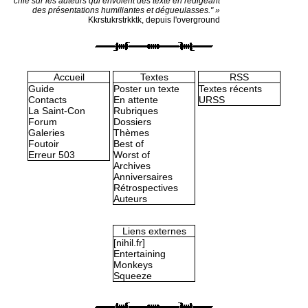
chie sur les auteurs qui envoient des texte en rédigeant
des présentations humiliantes et dégueulasses." »
Kkrstukrstrkktk, depuis l'overground
Accueil
Textes
RSS
Guide
Poster un texte
Textes récents
Contacts
En attente
URSS
La Saint-Con
Rubriques
Forum
Dossiers
Galeries
Thèmes
Foutoir
Best of
Erreur 503
Worst of
Archives
Anniversaires
Rétrospectives
Auteurs
Liens externes
[nihil.fr]
Entertaining
Monkeys
Squeeze