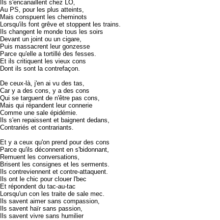
Ils s'encanaillent chez LO,
Au PS, pour les plus atteints,
Mais conspuent les cheminots
Lorsqu'ils font grêve et stoppent les trains.
Ils changent le monde tous les soirs
Devant un joint ou un cigare,
Puis massacrent leur gonzesse
Parce qu'elle a tortillé des fesses.
Et ils critiquent les vieux cons
Dont ils sont la contrefaçon.
De ceux-là, j'en ai vu des tas,
Car y a des cons, y a des cons
Qui se targuent de n'être pas cons,
Mais qui répandent leur connerie
Comme une sale épidémie.
Ils s'en repaissent et baignent dedans,
Contrariés et contrariants.
Et y a ceux qu'on prend pour des cons
Parce qu'ils déconnent en s'bidonnant,
Remuent les conversations,
Brisent les consignes et les serments.
Ils contreviennent et contre-attaquent.
Ils ont le chic pour clouer l'bec
Et répondent du tac-au-tac
Lorsqu'un con les traite de sale mec.
Ils savent aimer sans compassion,
Ils savent haïr sans passion,
Ils savent vivre sans humilier