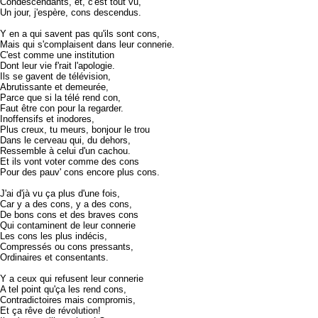
Condescendants, et, c'est tout vu,
Un jour, j'espère, cons descendus.
Y en a qui savent pas qu'ils sont cons,
Mais qui s'complaisent dans leur connerie.
C'est comme une institution
Dont leur vie f'rait l'apologie.
Ils se gavent de télévision,
Abrutissante et demeurée,
Parce que si la télé rend con,
Faut être con pour la regarder.
Inoffensifs et inodores,
Plus creux, tu meurs, bonjour le trou
Dans le cerveau qui, du dehors,
Ressemble à celui d'un cachou.
Et ils vont voter comme des cons
Pour des pauv' cons encore plus cons.
J'ai d'jà vu ça plus d'une fois,
Car y a des cons, y a des cons,
De bons cons et des braves cons
Qui contaminent de leur connerie
Les cons les plus indécis,
Compressés ou cons pressants,
Ordinaires et consentants.
Y a ceux qui refusent leur connerie
A tel point qu'ça les rend cons,
Contradictoires mais compromis,
Et ça rêve de révolution!