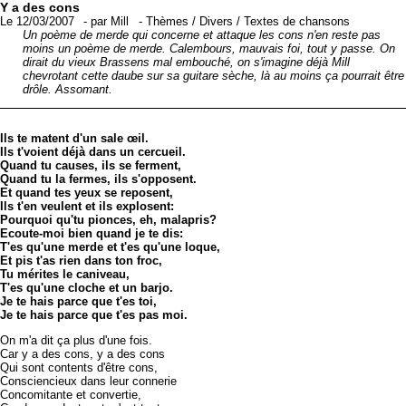
Y a des cons
Le 12/03/2007
-
par
Mill
-
Thèmes
/
Divers
/
Textes de chansons
Un poème de merde qui concerne et attaque les cons n'en reste pas
moins un poème de merde. Calembours, mauvais foi, tout y passe. On
dirait du vieux Brassens mal embouché, on s'imagine déjà Mill
chevrotant cette daube sur sa guitare sèche, là au moins ça pourrait être
drôle. Assomant.
Ils te matent d'un sale œil.
Ils t'voient déjà dans un cercueil.
Quand tu causes, ils se ferment,
Quand tu la fermes, ils s'opposent.
Et quand tes yeux se reposent,
Ils t'en veulent et ils explosent:
Pourquoi qu'tu pionces, eh, malapris?
Ecoute-moi bien quand je te dis:
T'es qu'une merde et t'es qu'une loque,
Et pis t'as rien dans ton froc,
Tu mérites le caniveau,
T'es qu'une cloche et un barjo.
Je te hais parce que t'es toi,
Je te hais parce que t'es pas moi.
On m'a dit ça plus d'une fois.
Car y a des cons, y a des cons
Qui sont contents d'être cons,
Consciencieux dans leur connerie
Concomitante et convertie,