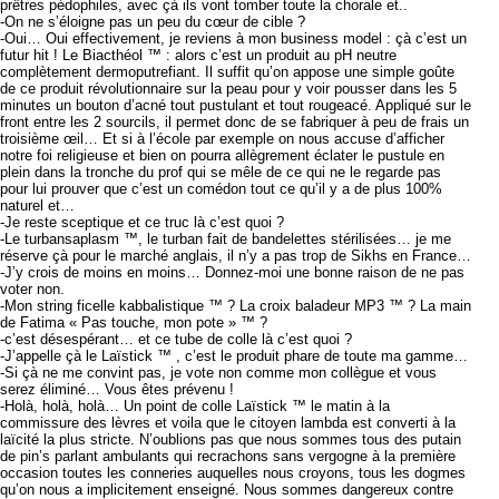
prêtres pédophiles, avec çà ils vont tomber toute la chorale et..
-On ne s’éloigne pas un peu du cœur de cible ?
-Oui… Oui effectivement, je reviens à mon business model : çà c’est un
futur hit ! Le Biacthéol ™ : alors c’est un produit au pH neutre
complètement dermoputrefiant. Il suffit qu’on appose une simple goûte
de ce produit révolutionnaire sur la peau pour y voir pousser dans les 5
minutes un bouton d’acné tout pustulant et tout rougeacé. Appliqué sur le
front entre les 2 sourcils, il permet donc de se fabriquer à peu de frais un
troisième œil… Et si à l’école par exemple on nous accuse d’afficher
notre foi religieuse et bien on pourra allègrement éclater le pustule en
plein dans la tronche du prof qui se mêle de ce qui ne le regarde pas
pour lui prouver que c’est un comédon tout ce qu’il y a de plus 100%
naturel et…
-Je reste sceptique et ce truc là c’est quoi ?
-Le turbansaplasm ™, le turban fait de bandelettes stérilisées… je me
réserve çà pour le marché anglais, il n’y a pas trop de Sikhs en France…
-J’y crois de moins en moins… Donnez-moi une bonne raison de ne pas
voter non.
-Mon string ficelle kabbalistique ™ ? La croix baladeur MP3 ™ ? La main
de Fatima « Pas touche, mon pote » ™ ?
-c’est désespérant… et ce tube de colle là c’est quoi ?
-J’appelle çà le Laïstick ™ , c’est le produit phare de toute ma gamme…
-Si çà ne me convint pas, je vote non comme mon collègue et vous
serez éliminé… Vous êtes prévenu !
-Holà, holà, holà… Un point de colle Laïstick ™ le matin à la
commissure des lèvres et voila que le citoyen lambda est converti à la
laïcité la plus stricte. N’oublions pas que nous sommes tous des putain
de pin’s parlant ambulants qui recrachons sans vergogne à la première
occasion toutes les conneries auquelles nous croyons, tous les dogmes
qu’on nous a implicitement enseigné. Nous sommes dangereux contre