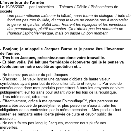
L'inventeur de l'année
Le 19/03/2007
-
par
Lapinchien
-
Thèmes
/
Débile
/
Phénomènes de
société
Une petite réflexion axée sur la laïcité, sous forme de dialogue. L'idée de
fond est pas très fouillée, du coup le texte ne cherche pas à renouveler
le genre, et ça c'est plutôt bien. Restent les répliques et les inventions
des personnages, plutôt marrantes. Ça n'atteint pas les sommets de
l'humour Lapinchiennesque, mais on passe un bon moment.
- Bonjour, je m’appelle Jacques Burne et je pense être l’inventeur
de l’année.
- Très bien Jacques, présentez-nous donc votre trouvaille.
- Et bien voila, j’ai fait une formidable découverte qui je le pense va
révolutionner notre société au quotidien et…
- Ne tournez pas autour du pot, Jacques…
- D’accord… Je veux lancer une gamme d’objets de haute valeur
symbolique ayant pour but de réconcilier laïcité et religion… Par voie de
conséquence donc mes produits permettront à tous les croyants de vivre
publiquement leur foi sans pour autant violer les lois de la république.
- Très intéressant, dites moi…
- Effectivement, grâce à ma gamme Foimouflage™, plus personne ne
pourra être accusé de prosélytisme, plus personne n’aura à trahir les
obligations de sa confession par la même occasion… Mes produits font
sauter les remparts entre liberté privée de culte et devoir public de
réserve …
- Ne nous faites pas languir, Jacques, montrez nous plutôt vos
merveilles.