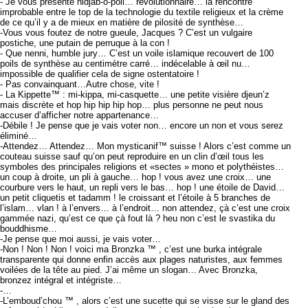
- Je vous présente hidjab-o-poil… révolutionnaire… la rencontre
improbable entre le top de la technologie du textile religieux et la crème
de ce qu’il y a de mieux en matière de pilosité de synthèse…
-Vous vous foutez de notre gueule, Jacques ? C’est un vulgaire
postiche, une putain de perruque à la con !
- Que nenni, humble jury… C’est un voile islamique recouvert de 100
poils de synthèse au centimètre carré… indécelable à œil nu…
impossible de qualifier cela de signe ostentatoire !
- Pas convainquant…Autre chose, vite !
- La Kippette™ : mi-kippa, mi-casquette… une petite visière djeun’z
mais discrète et hop hip hip hip hop… plus personne ne peut nous
accuser d’afficher notre appartenance…
-Débile ! Je pense que je vais voter non… encore un non et vous serez
éliminé…
-Attendez… Attendez… Mon mysticanif™ suisse ! Alors c’est comme un
couteau suisse sauf qu’on peut reproduire en un clin d’œil tous les
symboles des principales religions et «sectes » mono et polythéistes…
un coup à droite, un pli à gauche… hop ! vous avez une croix… une
courbure vers le haut, un repli vers le bas… hop ! une étoile de David…
un petit cliquetis et tadamm ! le croissant et l’étoile à 5 branches de
l’islam… vlan ! à l’envers… à l’endroit… non attendez, çà c’est une croix
gammée nazi, qu’est ce que çà fout là ? heu non c’est le svastika du
bouddhisme…
-Je pense que moi aussi, je vais voter…
-Non ! Non ! Non ! voici ma Bronzka ™ , c’est une burka intégrale
transparente qui donne enfin accès aux plages naturistes, aux femmes
voilées de la tête au pied. J’ai même un slogan… Avec Bronzka,
bronzez intégral et intégriste…
-…
-L’emboud’chou ™ , alors c’est une sucette qui se visse sur le gland des