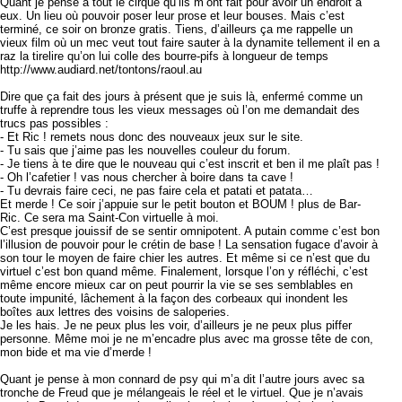
Quant je pense à tout le cirque qu’ils m’ont fait pour avoir un endroit à
eux. Un lieu où pouvoir poser leur prose et leur bouses. Mais c’est
terminé, ce soir on bronze gratis. Tiens, d’ailleurs ça me rappelle un
vieux film où un mec veut tout faire sauter à la dynamite tellement il en a
raz la tirelire qu’on lui colle des bourre-pifs à longueur de temps
http://www.audiard.net/tontons/raoul.au
Dire que ça fait des jours à présent que je suis là, enfermé comme un
truffe à reprendre tous les vieux messages où l’on me demandait des
trucs pas possibles :
- Et Ric ! remets nous donc des nouveaux jeux sur le site.
- Tu sais que j’aime pas les nouvelles couleur du forum.
- Je tiens à te dire que le nouveau qui c’est inscrit et ben il me plaît pas !
- Oh l’cafetier ! vas nous chercher à boire dans ta cave !
- Tu devrais faire ceci, ne pas faire cela et patati et patata…
Et merde ! Ce soir j’appuie sur le petit bouton et BOUM ! plus de Bar-
Ric. Ce sera ma Saint-Con virtuelle à moi.
C’est presque jouissif de se sentir omnipotent. A putain comme c’est bon
l’illusion de pouvoir pour le crétin de base ! La sensation fugace d’avoir à
son tour le moyen de faire chier les autres. Et même si ce n’est que du
virtuel c’est bon quand même. Finalement, lorsque l’on y réfléchi, c’est
même encore mieux car on peut pourrir la vie se ses semblables en
toute impunité, lâchement à la façon des corbeaux qui inondent les
boîtes aux lettres des voisins de saloperies.
Je les hais. Je ne peux plus les voir, d’ailleurs je ne peux plus piffer
personne. Même moi je ne m’encadre plus avec ma grosse tête de con,
mon bide et ma vie d’merde !
Quant je pense à mon connard de psy qui m’a dit l’autre jours avec sa
tronche de Freud que je mélangeais le réel et le virtuel. Que je n’avais