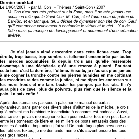
Dernier cocktail
Le 14/04/2007
-
par
M. Con
-
Thèmes
/
Saint-Con
/
2007
M. Con n'est pas très présent sur la Zone, mais il ne rate jamais une
occasion telle que la Saint-Con. M. Con, c'est l'autre nom du patron du
Bar-Ric, et en tant quel tel, il décide de dynamiter son site de con. Sauf
qu'il commence visiblement à confondre le virtuel et le réel... Y a de
l'idée mais ça manque de développement et notamment d'une crémation
avérée.
Je n’ai jamais aimé descendre dans cette fichue cave. Trop
étroite, trop basse, trop sombre et tellement encombrée par toutes
les merdes accumulées là depuis trois ans qu’elle ressemble
davantage à une déchèterie qu’à une réserve à pinard. Pourtant
cette fois, c’est la dernière, l’ultime. Ensuite, je n’aurais plus jamais
à me cogner la tronche contre les pierres humides en me coltinant
les escadrins raides comme la justice, ni me râper les endosses sur
les murs froids et me faire becter les pompes par les rats. Il n’y
aura plus de cave, plus de poivrots, plus rien que le silence et la
paix. La paix enfin !
Après des semaines passées à palucher le manuel du parfait
dynamiteur, sans parler des divers sites d’allumés de la mèche, je crois
qu’à présent ma bombinette incendiaire à connards est haddock. Aussi,
dés ce soir, je vais me magner le train pour installer tout mon petit bazar
entre les tonneaux de bière et les milliers de posts entassés dans des
caisses à oubli et hop, adieu j’t’ai vu ! De toute façon plus personne ne
les relit ces textes, je me demande même s’ils savent encore lire tous
ces gros nazes.