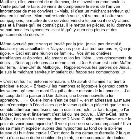
Matthieu, elles viennent de m’illuminer, de m’investir comme seule la
Vérité pourrait le faire. Je viens de comprendre le sens de l’arrivée
impromptue de mes convives : «Mais, si c'est un méchant serviteur, qui
dise en lui-même: ‘Mon maître tarde à venir’, s'il se met à battre ses
compagnons, le maître de ce serviteur viendra le jour où il ne s'y attend
pas et à l'heure qu'il ne connaît pas, il le mettra en pièces, et lui donnera
sa part avec les hypocrites: c'est là qu'il y aura des pleurs et des
grincements de dents. »
Même aveuglé par le sang et irradié par la joie, je n’ai pas de mal à
localiser mes assaillants: « N’ayez pas peur. J’ai tout compris !», Que je
rigole, « Ceci est une réunion de famille… Vos âmes chétives
tremblantes et éplorées, réclamant qu’on les libère… vos grincements de
dents… Nous appartenons au même clan… Don Balkan est notre Maître
sur terre, l’âme-Clef du Malbolge… Rappelez-vous les paroles de Jésus,
je suis le méchant serviteur impatient qui frappe ses compagnons…»
« C’est un fou ! », entonne le maure. « Un abruti d’illuminé ! », tient à
préciser le roux. « Brisez-lui les membres et ligotez-le à genoux contre
les waters, çà sera le mont Golgotha de ce messie de la connerie… J’ai
un coup de fil à passer à Don Balkan, une bonne nouvelle à lui
apprendre… » « Quelle ironie n’est ce pas ! », en m’adressant au maure
qui m’empoigne à l’écart alors que le vieux quitte la pièce et que le roux
semble attiré par mes tisons sur la cuisinière, «Je l’ai tant traqué, je l’ai
tant recherché et finalement c’est lui qui me trouve… L’âme-Clef, notre
Maître, t’en rends-tu compte, damné ? Notre Guide, notre Sauveur sur le
point de venir nous rejoindre ! Il vient punir son serviteur impatient ! Il va
de sa main m’expédier auprès des hypocrites au fond de la sixième
fausse du huitième cercle ! C’est donc là ma demeure éternelle ? là que
vêtu d’une cape dorée doublée de plomb, je me courberais de douleur,