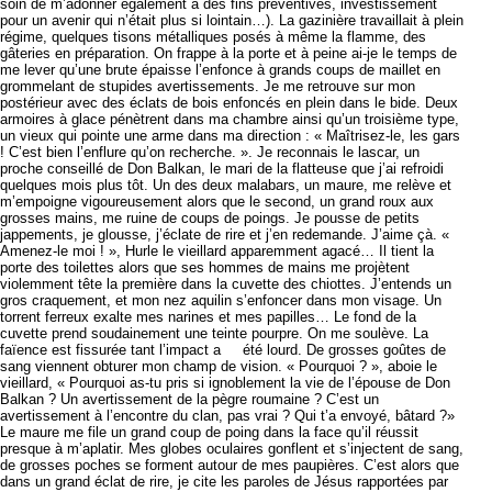
soin de m’adonner également à des fins préventives, investissement
pour un avenir qui n’était plus si lointain…). La gazinière travaillait à plein
régime, quelques tisons métalliques posés à même la flamme, des
gâteries en préparation. On frappe à la porte et à peine ai-je le temps de
me lever qu’une brute épaisse l’enfonce à grands coups de maillet en
grommelant de stupides avertissements. Je me retrouve sur mon
postérieur avec des éclats de bois enfoncés en plein dans le bide. Deux
armoires à glace pénètrent dans ma chambre ainsi qu’un troisième type,
un vieux qui pointe une arme dans ma direction : « Maîtrisez-le, les gars
! C’est bien l’enflure qu’on recherche. ». Je reconnais le lascar, un
proche conseillé de Don Balkan, le mari de la flatteuse que j’ai refroidi
quelques mois plus tôt. Un des deux malabars, un maure, me relève et
m’empoigne vigoureusement alors que le second, un grand roux aux
grosses mains, me ruine de coups de poings. Je pousse de petits
jappements, je glousse, j’éclate de rire et j’en redemande. J’aime çà. «
Amenez-le moi ! », Hurle le vieillard apparemment agacé… Il tient la
porte des toilettes alors que ses hommes de mains me projètent
violemment tête la première dans la cuvette des chiottes. J’entends un
gros craquement, et mon nez aquilin s’enfoncer dans mon visage. Un
torrent ferreux exalte mes narines et mes papilles… Le fond de la
cuvette prend soudainement une teinte pourpre. On me soulève. La
faïence est fissurée tant l’impact a été lourd. De grosses goûtes de
sang viennent obturer mon champ de vision. « Pourquoi ? », aboie le
vieillard, « Pourquoi as-tu pris si ignoblement la vie de l’épouse de Don
Balkan ? Un avertissement de la pègre roumaine ? C’est un
avertissement à l’encontre du clan, pas vrai ? Qui t’a envoyé, bâtard ?»
Le maure me file un grand coup de poing dans la face qu’il réussit
presque à m’aplatir. Mes globes oculaires gonflent et s’injectent de sang,
de grosses poches se forment autour de mes paupières. C’est alors que
dans un grand éclat de rire, je cite les paroles de Jésus rapportées par