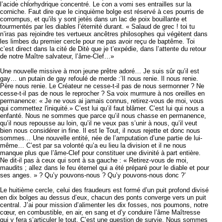
l’acide chlorhydrique concentré. Le con a vomi ses entrailles sur la
corniche. Faut dire que le cinquième bolge est réservé à ces pourris de
corrompus, et qu’ils y sont jetés dans un lac de poix bouillante et
tourmentés par les diables l’éternité durant. « Salaud de grec ! toi tu
n’iras pas rejoindre tes vertueux ancêtres philosophes qui végètent dans
les limbes du premier cercle pour ne pas avoir reçu de baptême. Toi
c’est direct dans la cité de Ditè que je t’expédie, dans l’attente du retour
de notre Maître salvateur, l’âme-Clef…»
Une nouvelle missive à mon jeune prêtre adoré… Je suis sûr qu’il est
gay… un putain de gay refoulé de merde :’Il nous renie. Il nous renie.
Père nous renie. Le Créateur ne cesse-t-il pas de nous sermonner ? Ne
cesse-t-il pas de nous le reprocher ? Sa voix murmure à nos oreilles en
permanence: « Je ne vous ai jamais connus, retirez-vous de moi, vous
qui commettez l'iniquité.» C’est lui qu’il faut blâmer. C’est lui qui nous a
enfanté. Nous ne sommes que parce qu’il nous chasse en permanence,
qu’il nous repousse au loin, qu’il ne veux pas s’unir à nous, qu’il veut
bien nous considérer in fine. Il est le Tout, il nous rejette et donc nous
sommes... Une nouvelle entité, née de l’amputation d’une partie de lui-
même… C’est par sa volonté qu’a eu lieu la division et il ne nous
manque plus que l’âme-Clef pour constituer une divinité à part entière.
Ne dit-il pas à ceux qui sont à sa gauche : « Retirez-vous de moi,
maudits ; allez dans le feu éternel qui a été préparé pour le diable et pour
ses anges. » ? Qu’y pouvons-nous ? Qu’y pouvons-nous donc ?’
Le huitième cercle, celui des fraudeurs est formé d’un puit profond divisé
en dix bolges au dessus d’eux, chacun des ponts converge vers un puit
central. J’ai pour mission d’alimenter les dix fosses, nos poumons, notre
cœur, en combustible, en air, en sang et d’y conduire l’âme Maîtresse
qui y fera s’articuler le tout. C’est une question de survie. Nous sommes