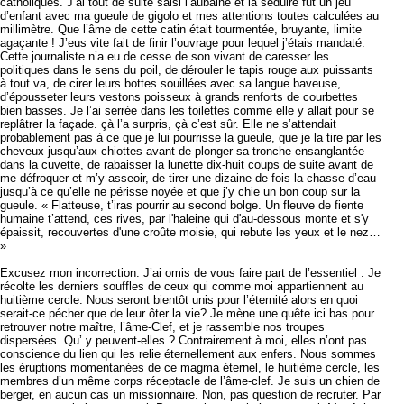
catholiques. J’ai tout de suite saisi l’aubaine et la séduire fut un jeu
d’enfant avec ma gueule de gigolo et mes attentions toutes calculées au
millimètre. Que l’âme de cette catin était tourmentée, bruyante, limite
agaçante ! J’eus vite fait de finir l’ouvrage pour lequel j’étais mandaté.
Cette journaliste n’a eu de cesse de son vivant de caresser les
politiques dans le sens du poil, de dérouler le tapis rouge aux puissants
à tout va, de cirer leurs bottes souillées avec sa langue baveuse,
d’épousseter leurs vestons poisseux à grands renforts de courbettes
bien basses. Je l’ai serrée dans les toilettes comme elle y allait pour se
replâtrer la façade. çà l’a surpris, çà c’est sûr. Elle ne s’attendait
probablement pas à ce que je lui pourrisse la gueule, que je la tire par les
cheveux jusqu’aux chiottes avant de plonger sa tronche ensanglantée
dans la cuvette, de rabaisser la lunette dix-huit coups de suite avant de
me défroquer et m’y asseoir, de tirer une dizaine de fois la chasse d’eau
jusqu’à ce qu’elle ne périsse noyée et que j’y chie un bon coup sur la
gueule. « Flatteuse, t’iras pourrir au second bolge. Un fleuve de fiente
humaine t’attend, ces rives, par l'haleine qui d'au-dessous monte et s'y
épaissit, recouvertes d'une croûte moisie, qui rebute les yeux et le nez…
»
Excusez mon incorrection. J’ai omis de vous faire part de l’essentiel : Je
récolte les derniers souffles de ceux qui comme moi appartiennent au
huitième cercle. Nous seront bientôt unis pour l’éternité alors en quoi
serait-ce pécher que de leur ôter la vie? Je mène une quête ici bas pour
retrouver notre maître, l’âme-Clef, et je rassemble nos troupes
dispersées. Qu’ y peuvent-elles ? Contrairement à moi, elles n’ont pas
conscience du lien qui les relie éternellement aux enfers. Nous sommes
les éruptions momentanées de ce magma éternel, le huitième cercle, les
membres d’un même corps réceptacle de l’âme-clef. Je suis un chien de
berger, en aucun cas un missionnaire. Non, pas question de recruter. Par