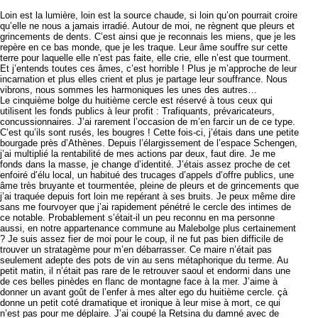
Loin est la lumière, loin est la source chaude, si loin qu’on pourrait croire
qu’elle ne nous a jamais irradié. Autour de moi, ne règnent que pleurs et
grincements de dents. C’est ainsi que je reconnais les miens, que je les
repère en ce bas monde, que je les traque. Leur âme souffre sur cette
terre pour laquelle elle n’est pas faite, elle crie, elle n’est que tourment.
Et j’entends toutes ces âmes, c’est horrible ! Plus je m’approche de leur
incarnation et plus elles crient et plus je partage leur souffrance. Nous
vibrons, nous sommes les harmoniques les unes des autres…
Le cinquième bolge du huitième cercle est réservé à tous ceux qui
utilisent les fonds publics à leur profit : Trafiquants, prévaricateurs,
concussionnaires. J’ai rarement l’occasion de m’en farcir un de ce type.
C’est qu’ils sont rusés, les bougres ! Cette fois-ci, j’étais dans une petite
bourgade près d’Athènes. Depuis l’élargissement de l’espace Schengen,
j’ai multiplié la rentabilité de mes actions par deux, faut dire. Je me
fonds dans la masse, je change d’identité. J’étais assez proche de cet
enfoiré d’élu local, un habitué des trucages d’appels d’offre publics, une
âme très bruyante et tourmentée, pleine de pleurs et de grincements que
j’ai traquée depuis fort loin me repérant à ses bruits. Je peux même dire
sans me fourvoyer que j’ai rapidement pénétré le cercle des intimes de
ce notable. Probablement s’était-il un peu reconnu en ma personne
aussi, en notre appartenance commune au Malebolge plus certainement
? Je suis assez fier de moi pour le coup, il ne fut pas bien difficile de
trouver un stratagème pour m’en débarrasser. Ce maire n’était pas
seulement adepte des pots de vin au sens métaphorique du terme. Au
petit matin, il n’était pas rare de le retrouver saoul et endormi dans une
de ces belles pinèdes en flanc de montagne face à la mer. J’aime à
donner un avant goût de l’enfer à mes alter ego du huitième cercle. çà
donne un petit coté dramatique et ironique à leur mise à mort, ce qui
n’est pas pour me déplaire. J’ai coupé la Retsina du damné avec de