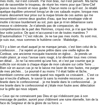
mes mots, nul n’est converti. Par mon bras, nul n’est perverti. Ma tâche
est de rassembler le troupeau, de réunir les miens pour que l’âme-Clef
puisse nous investir et nous guider. Chacun reste ce qu’il est. Je rétabli
quelque équilibre universel lorsqu’un de ces salauds expire, lorsque mes
mains desserrent leur prise sur la nuque brisée de ces autres qui me
ressemblent comme deux gouttes d’eau, que leur enveloppe vide et
inutile s’écrase lourdement au sol, puis que je m’en débarrasse sans
messe ni cérémonie. Je n’attends pas de compassion, de
compréhension de la part des Hommes, croyez-moi, je n’ai que faire de
leur sotte justice. De quoi m’accuserai-t-on de toutes manières ?
D’automutilation ? C’est ridicule. Je ne tue pas mes morts. Ils sont moi,
je suis eux, nous sommes le huitième cercle : Malebolge…
S’il y a bien un rituel auquel je ne manque jamais, c’est bien celui de la
confession… J’ai repéré un jeune prêtre dans une vieille église de
Cordoue, une ancienne mosquée travestie en église… Je prends un
malin plaisir, je vous l’avoue sans rougir, à lui dévoiler tous mes crimes
en détail… Je ne l’ai rencontré qu’une fois, et c’est par courrier que je
sollicite son écoute à chaque étape de mon calvaire sur cette Terre …
Bien sûr en aucun cas je ne le laisse me laver de mes fautes, me purger
de mes péchés… Le pourrait-il au moins ? il était faible et lâche,
tremblant comme une merde quand nos regards se croisaient… C’est ce
qui m’excite d’ailleurs, le savoir là sans la moindre ressource… je me
branle dans le confessionnal… je me branle dans le confessionnal… je
me branle dans le confessionnal et j’étale mon foutre avec délectation
sur la grille qui nous sépare.
« Ceux qui ne connaissent pas Dieu et qui n'obéissent pas à son
message de pardon, auront pour châtiment une ruine éternelle, loin de la
face du Seigneur et de la gloire de sa force. »