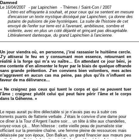
Damned
Le 16/04/2007
-
par
Lapinchien
-
Thèmes
/
Saint-Con
/
2007
L'intro est effrayante à souhait, et pour ceux qui se sentent en mesure
d'encaisser un texte mystique disséqué par Lapinchien, ça donne des
putains de pulsions de joie hystériques. La suite de l'histoire de cet
envoyé de l'enfer sur terre est à l'avenant, ambitieuse, sombre et
violente, avec en plus un coté déjanté et grinçant pas désagréable.
Littéralement dantesque, du grand Lapinchien à l'ancienne.
Un jour viendra où, en personne, j’irai rassasier le huitième cercle.
J’y attiserai le feu en y consumant mon essence, retournant en
réalité à la forge qui m’a vu naître… En attendant ce jour béni, je
me contente d’en alimenter le foyer par le biais de quelque offrande
sans grande prétention. J’en conviens bien volontiers, mes actes
n’aggravent en aucun cas ma peine, pas plus qu’ils n’influent en
faveur de ma délivrance…
« Ne craignez pas ceux qui tuent le corps et qui ne peuvent tuer
l'âme ; craignez plutôt celui qui peut faire périr l'âme et le corps
dans la Géhenne. »
Le repas aurait pu être délectable si je n’avais pas eu à subir ces
torrents puants de flatterie verbale. J’étais le convive d’une dame pour
ce dîner à la Tour d’Argent l’autre soir… un tête à tête aux chandelles,
voyez-vous çà… Mon hôtesse : cette vieille peau de journaliste star
officiant sur la première chaîne, une femme pleine de ressources mais
délaissée par son époux, Don Balkan, un grand financier aux mœurs peu