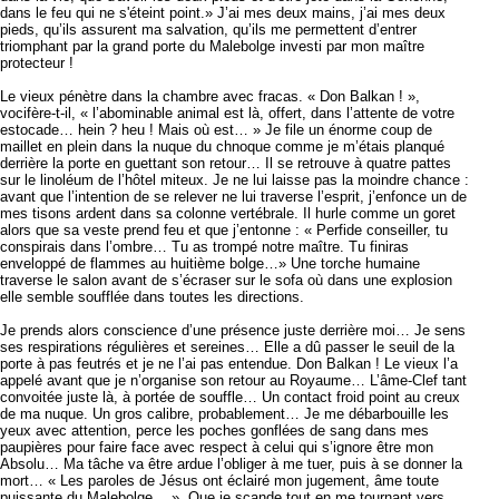
dans le feu qui ne s'éteint point.» J’ai mes deux mains, j’ai mes deux
pieds, qu’ils assurent ma salvation, qu’ils me permettent d’entrer
triomphant par la grand porte du Malebolge investi par mon maître
protecteur !
Le vieux pénètre dans la chambre avec fracas. « Don Balkan ! »,
vocifère-t-il, « l’abominable animal est là, offert, dans l’attente de votre
estocade… hein ? heu ! Mais où est… » Je file un énorme coup de
maillet en plein dans la nuque du chnoque comme je m’étais planqué
derrière la porte en guettant son retour… Il se retrouve à quatre pattes
sur le linoléum de l’hôtel miteux. Je ne lui laisse pas la moindre chance :
avant que l’intention de se relever ne lui traverse l’esprit, j’enfonce un de
mes tisons ardent dans sa colonne vertébrale. Il hurle comme un goret
alors que sa veste prend feu et que j’entonne : « Perfide conseiller, tu
conspirais dans l’ombre… Tu as trompé notre maître. Tu finiras
enveloppé de flammes au huitième bolge…» Une torche humaine
traverse le salon avant de s’écraser sur le sofa où dans une explosion
elle semble soufflée dans toutes les directions.
Je prends alors conscience d’une présence juste derrière moi… Je sens
ses respirations régulières et sereines… Elle a dû passer le seuil de la
porte à pas feutrés et je ne l’ai pas entendue. Don Balkan ! Le vieux l’a
appelé avant que je n’organise son retour au Royaume… L’âme-Clef tant
convoitée juste là, à portée de souffle… Un contact froid point au creux
de ma nuque. Un gros calibre, probablement… Je me débarbouille les
yeux avec attention, perce les poches gonflées de sang dans mes
paupières pour faire face avec respect à celui qui s’ignore être mon
Absolu… Ma tâche va être ardue l’obliger à me tuer, puis à se donner la
mort… « Les paroles de Jésus ont éclairé mon jugement, âme toute
puissante du Malebolge… », Que je scande tout en me tournant vers