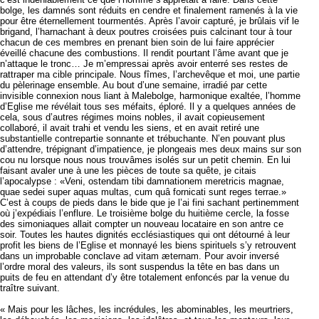
bolge, les damnés sont réduits en cendre et finalement ramenés à la vie
pour être éternellement tourmentés. Après l’avoir capturé, je brûlais vif le
brigand, l’harnachant à deux poutres croisées puis calcinant tour à tour
chacun de ces membres en prenant bien soin de lui faire apprécier
éveillé chacune des combustions. Il rendit pourtant l’âme avant que je
n’attaque le tronc… Je m’empressai après avoir enterré ses restes de
rattraper ma cible principale. Nous fîmes, l’archevêque et moi, une partie
du pèlerinage ensemble. Au bout d’une semaine, irradié par cette
invisible connexion nous liant à Malebolge, harmonique exaltée, l’homme
d’Eglise me révélait tous ses méfaits, éploré. Il y a quelques années de
cela, sous d’autres régimes moins nobles, il avait copieusement
collaboré, il avait trahi et vendu les siens, et en avait retiré une
substantielle contrepartie sonnante et trébuchante. N’en pouvant plus
d’attendre, trépignant d’impatience, je plongeais mes deux mains sur son
cou nu lorsque nous nous trouvâmes isolés sur un petit chemin. En lui
faisant avaler une à une les pièces de toute sa quête, je citais
l’apocalypse : «Veni, ostendam tibi damnationem meretricis magnae,
quae sedei super aquas multas, cum quâ fornicati sunt reges terrae.»
C’est à coups de pieds dans le bide que je l’ai fini sachant pertinemment
où j’expédiais l’enflure. Le troisième bolge du huitième cercle, la fosse
des simoniaques allait compter un nouveau locataire en son antre ce
soir. Toutes les hautes dignités ecclésiastiques qui ont détourné à leur
profit les biens de l’Eglise et monnayé les biens spirituels s’y retrouvent
dans un improbable conclave ad vitam æternam. Pour avoir inversé
l’ordre moral des valeurs, ils sont suspendus la tête en bas dans un
puits de feu en attendant d’y être totalement enfoncés par la venue du
traître suivant.
« Mais pour les lâches, les incrédules, les abominables, les meurtriers,