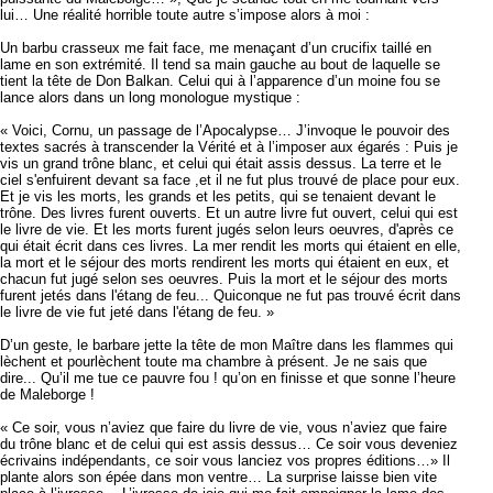
lui… Une réalité horrible toute autre s’impose alors à moi :
Un barbu crasseux me fait face, me menaçant d’un crucifix taillé en
lame en son extrémité. Il tend sa main gauche au bout de laquelle se
tient la tête de Don Balkan. Celui qui à l’apparence d’un moine fou se
lance alors dans un long monologue mystique :
« Voici, Cornu, un passage de l’Apocalypse… J’invoque le pouvoir des
textes sacrés à transcender la Vérité et à l’imposer aux égarés : Puis je
vis un grand trône blanc, et celui qui était assis dessus. La terre et le
ciel s'enfuirent devant sa face ,et il ne fut plus trouvé de place pour eux.
Et je vis les morts, les grands et les petits, qui se tenaient devant le
trône. Des livres furent ouverts. Et un autre livre fut ouvert, celui qui est
le livre de vie. Et les morts furent jugés selon leurs oeuvres, d'après ce
qui était écrit dans ces livres. La mer rendit les morts qui étaient en elle,
la mort et le séjour des morts rendirent les morts qui étaient en eux, et
chacun fut jugé selon ses oeuvres. Puis la mort et le séjour des morts
furent jetés dans l'étang de feu... Quiconque ne fut pas trouvé écrit dans
le livre de vie fut jeté dans l'étang de feu. »
D’un geste, le barbare jette la tête de mon Maître dans les flammes qui
lèchent et pourlèchent toute ma chambre à présent. Je ne sais que
dire... Qu’il me tue ce pauvre fou ! qu’on en finisse et que sonne l’heure
de Maleborge !
« Ce soir, vous n’aviez que faire du livre de vie, vous n’aviez que faire
du trône blanc et de celui qui est assis dessus… Ce soir vous deveniez
écrivains indépendants, ce soir vous lanciez vos propres éditions…» Il
plante alors son épée dans mon ventre… La surprise laisse bien vite