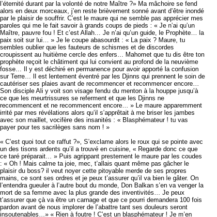
l’éternité durant par la volonté de notre Maître ?» Ma mâchoire se fend
alors en deux morceaux, j’en reste brièvement sonné avant d’être inondé
par le plaisir de souffrir. C’est le maure qui ne semble pas apprécier mes
paroles qui me le fait savoir à grands coups de pieds : « Je n’ai qu’un
Maître, pauvre fou ! Et c’est Allah… Je n’ai qu’un guide, le Prophète… la
paix soit sur lui… » Je le coupe abasourdit : « La paix ? Maure, tu
sembles oublier que les fauteurs de schismes et de discordes
croupissent au huitième cercle des enfers… Mahomet que tu dis être ton
prophète reçoit le châtiment qui lui convient au profond de la neuvième
fosse… Il y est déchiré en permanence pour avoir apporté la confusion
sur Terre… Il est lentement éventré par les Djinns qui prennent le soin de
cautériser ses plaies avant de recommencer et recommencer encore…
Son disciple Ali y voit son visage fendu du menton à la houppe jusqu’à
ce que les meurtrissures se referment et que les Djinns ne
recommencent et ne recommencent encore… » Le maure apparemment
irrité par mes révélations alors qu’il s’apprêtait à me briser les jambes
avec son maillet, vocifère des insanités : « Blasphémateur ! tu vas
payer pour tes sacrilèges sans nom ! »
« C’est quoi tout ce raffut ?», S’exclame alors le roux qui se pointe avec
un des tisons ardents qu’il a trouvé en cuisine, « Regarde donc ce que
ce taré préparait… » Puis agrippant prestement le maure par les coudes
: « Oh ! Mais calme ta joie, mec, t’allais quant même pas gâcher le
plaisir du boss? il veut noyer cette pitoyable merde de ses propres
mains, ce sont ses ordres et je peux t’assurer qu’il va bien le gâter. On
l’entendra gueuler à l’autre bout du monde, Don Balkan s’en va venger la
mort de sa femme avec la plus grande des inventivités… Je peux
t’assurer que çà va être un carnage et que ce pourri demandera 100 fois
pardon avant de nous implorer de l’abattre tant ses douleurs seront
insoutenables…» « Rien à foutre ! C’est un blasphémateur ! Je m’en