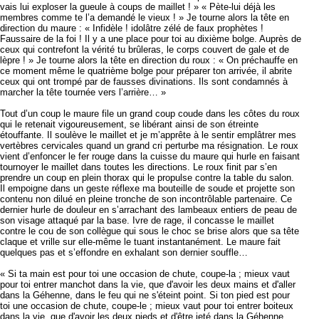
vais lui exploser la gueule à coups de maillet ! » « Pète-lui déjà les
membres comme te l’a demandé le vieux ! » Je tourne alors la tête en
direction du maure : « Infidèle ! idolâtre zélé de faux prophètes !
Faussaire de la foi ! Il y a une place pour toi au dixième bolge. Auprès de
ceux qui contrefont la vérité tu brûleras, le corps couvert de gale et de
lèpre ! » Je tourne alors la tête en direction du roux : « On préchauffe en
ce moment même le quatrième bolge pour préparer ton arrivée, il abrite
ceux qui ont trompé par de fausses divinations. Ils sont condamnés à
marcher la tête tournée vers l’arrière… »
Tout d’un coup le maure file un grand coup coude dans les côtes du roux
qui le retenait vigoureusement, se libérant ainsi de son étreinte
étouffante. Il soulève le maillet et je m’apprête à le sentir emplâtrer mes
vertèbres cervicales quand un grand cri perturbe ma résignation. Le roux
vient d’enfoncer le fer rouge dans la cuisse du maure qui hurle en faisant
tournoyer le maillet dans toutes les directions. Le roux finit par s’en
prendre un coup en plein thorax qui le propulse contre la table du salon.
Il empoigne dans un geste réflexe ma bouteille de soude et projette son
contenu non dilué en pleine tronche de son incontrôlable partenaire. Ce
dernier hurle de douleur en s’arrachant des lambeaux entiers de peau de
son visage attaqué par la base. Ivre de rage, il concasse le maillet
contre le cou de son collègue qui sous le choc se brise alors que sa tête
claque et vrille sur elle-même le tuant instantanément. Le maure fait
quelques pas et s’effondre en exhalant son dernier souffle…
« Si ta main est pour toi une occasion de chute, coupe-la ; mieux vaut
pour toi entrer manchot dans la vie, que d'avoir les deux mains et d'aller
dans la Géhenne, dans le feu qui ne s'éteint point. Si ton pied est pour
toi une occasion de chute, coupe-le ; mieux vaut pour toi entrer boiteux
dans la vie, que d'avoir les deux pieds et d'être jeté dans la Géhenne,