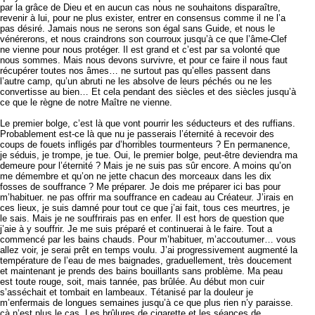
par la grâce de Dieu et en aucun cas nous ne souhaitons disparaître,
revenir à lui, pour ne plus exister, entrer en consensus comme il ne l’a
pas désiré. Jamais nous ne serons son égal sans Guide, et nous le
vénérerons, et nous craindrons son courroux jusqu’à ce que l’âme-Clef
ne vienne pour nous protéger. Il est grand et c’est par sa volonté que
nous sommes. Mais nous devons survivre, et pour ce faire il nous faut
récupérer toutes nos âmes… ne surtout pas qu’elles passent dans
l’autre camp, qu’un abruti ne les absolve de leurs péchés ou ne les
convertisse au bien… Et cela pendant des siècles et des siècles jusqu’à
ce que le règne de notre Maître ne vienne.
Le premier bolge, c’est là que vont pourrir les séducteurs et des ruffians.
Probablement est-ce là que nu je passerais l’éternité à recevoir des
coups de fouets infligés par d’horribles tourmenteurs ? En permanence,
je séduis, je trompe, je tue. Oui, le premier bolge, peut-être deviendra ma
demeure pour l’éternité ? Mais je ne suis pas sûr encore. A moins qu’on
me démembre et qu’on ne jette chacun des morceaux dans les dix
fosses de souffrance ? Me préparer. Je dois me préparer ici bas pour
m’habituer. ne pas offrir ma souffrance en cadeau au Créateur. J’irais en
ces lieux, je suis damné pour tout ce que j’ai fait, tous ces meurtres, je
le sais. Mais je ne souffrirais pas en enfer. Il est hors de question que
j’aie à y souffrir. Je me suis préparé et continuerai à le faire. Tout a
commencé par les bains chauds. Pour m’habituer, m’accoutumer… vous
allez voir, je serai prêt en temps voulu. J’ai progressivement augmenté la
température de l’eau de mes baignades, graduellement, très doucement
et maintenant je prends des bains bouillants sans problème. Ma peau
est toute rouge, soit, mais tannée, pas brûlée. Au début mon cuir
s’asséchait et tombait en lambeaux. Tétanisé par la douleur je
m’enfermais de longues semaines jusqu’à ce que plus rien n’y paraisse.
çà n’est plus le cas. Les brûlures de cigarette et les séances de