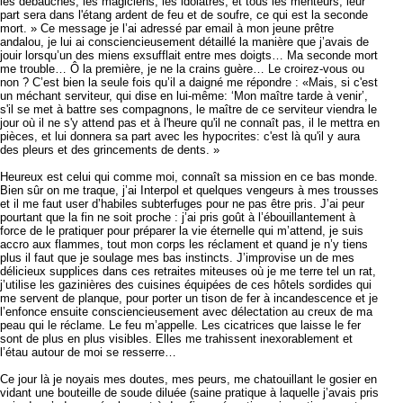
les débauchés, les magiciens, les idolâtres, et tous les menteurs, leur
part sera dans l'étang ardent de feu et de soufre, ce qui est la seconde
mort. » Ce message je l’ai adressé par email à mon jeune prêtre
andalou, je lui ai consciencieusement détaillé la manière que j’avais de
jouir lorsqu’un des miens exsufflait entre mes doigts… Ma seconde mort
me trouble… Ô la première, je ne la crains guère… Le croirez-vous ou
non ? C’est bien la seule fois qu’il a daigné me répondre : «Mais, si c'est
un méchant serviteur, qui dise en lui-même: ‘Mon maître tarde à venir’,
s'il se met à battre ses compagnons, le maître de ce serviteur viendra le
jour où il ne s'y attend pas et à l'heure qu'il ne connaît pas, il le mettra en
pièces, et lui donnera sa part avec les hypocrites: c'est là qu'il y aura
des pleurs et des grincements de dents. »
Heureux est celui qui comme moi, connaît sa mission en ce bas monde.
Bien sûr on me traque, j’ai Interpol et quelques vengeurs à mes trousses
et il me faut user d’habiles subterfuges pour ne pas être pris. J’ai peur
pourtant que la fin ne soit proche : j’ai pris goût à l’ébouillantement à
force de le pratiquer pour préparer la vie éternelle qui m’attend, je suis
accro aux flammes, tout mon corps les réclament et quand je n’y tiens
plus il faut que je soulage mes bas instincts. J’improvise un de mes
délicieux supplices dans ces retraites miteuses où je me terre tel un rat,
j’utilise les gazinières des cuisines équipées de ces hôtels sordides qui
me servent de planque, pour porter un tison de fer à incandescence et je
l’enfonce ensuite consciencieusement avec délectation au creux de ma
peau qui le réclame. Le feu m’appelle. Les cicatrices que laisse le fer
sont de plus en plus visibles. Elles me trahissent inexorablement et
l’étau autour de moi se resserre…
Ce jour là je noyais mes doutes, mes peurs, me chatouillant le gosier en
vidant une bouteille de soude diluée (saine pratique à laquelle j’avais pris