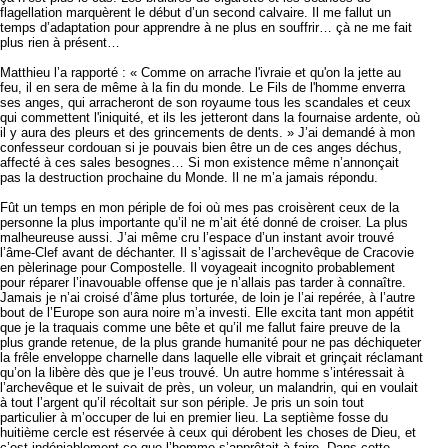
flagellation marquèrent le début d’un second calvaire. Il me fallut un
temps d’adaptation pour apprendre à ne plus en souffrir… çà ne me fait
plus rien à présent…
Matthieu l’a rapporté : « Comme on arrache l'ivraie et qu'on la jette au
feu, il en sera de même à la fin du monde. Le Fils de l'homme enverra
ses anges, qui arracheront de son royaume tous les scandales et ceux
qui commettent l'iniquité, et ils les jetteront dans la fournaise ardente, où
il y aura des pleurs et des grincements de dents. » J’ai demandé à mon
confesseur cordouan si je pouvais bien être un de ces anges déchus,
affecté à ces sales besognes… Si mon existence même n’annonçait
pas la destruction prochaine du Monde. Il ne m’a jamais répondu.
Fût un temps en mon périple de foi où mes pas croisèrent ceux de la
personne la plus importante qu’il ne m’ait été donné de croiser. La plus
malheureuse aussi. J’ai même cru l’espace d’un instant avoir trouvé
l’âme-Clef avant de déchanter. Il s’agissait de l’archevêque de Cracovie
en pèlerinage pour Compostelle. Il voyageait incognito probablement
pour réparer l’inavouable offense que je n’allais pas tarder à connaître.
Jamais je n’ai croisé d’âme plus torturée, de loin je l’ai repérée, à l’autre
bout de l’Europe son aura noire m’a investi. Elle excita tant mon appétit
que je la traquais comme une bête et qu’il me fallut faire preuve de la
plus grande retenue, de la plus grande humanité pour ne pas déchiqueter
la frêle enveloppe charnelle dans laquelle elle vibrait et grinçait réclamant
qu’on la libère dès que je l’eus trouvé. Un autre homme s’intéressait à
l’archevêque et le suivait de près, un voleur, un malandrin, qui en voulait
à tout l’argent qu’il récoltait sur son périple. Je pris un soin tout
particulier à m’occuper de lui en premier lieu. La septième fosse du
huitième cercle est réservée à ceux qui dérobent les choses de Dieu, et
c’est indéniablement ce que l’homme s’apprêtait à faire. Dans cette