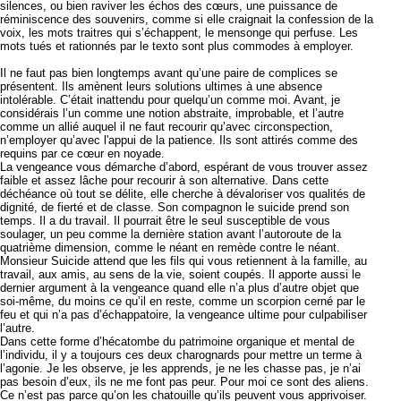
silences, ou bien raviver les échos des cœurs, une puissance de
réminiscence des souvenirs, comme si elle craignait la confession de la
voix, les mots traitres qui s’échappent, le mensonge qui perfuse. Les
mots tués et rationnés par le texto sont plus commodes à employer.
Il ne faut pas bien longtemps avant qu’une paire de complices se
présentent. Ils amènent leurs solutions ultimes à une absence
intolérable. C’était inattendu pour quelqu’un comme moi. Avant, je
considérais l’un comme une notion abstraite, improbable, et l’autre
comme un allié auquel il ne faut recourir qu’avec circonspection,
n’employer qu’avec l'appui de la patience. Ils sont attirés comme des
requins par ce cœur en noyade.
La vengeance vous démarche d’abord, espérant de vous trouver assez
faible et assez lâche pour recourir à son alternative. Dans cette
déchéance où tout se délite, elle cherche à dévaloriser vos qualités de
dignité, de fierté et de classe. Son compagnon le suicide prend son
temps. Il a du travail. Il pourrait être le seul susceptible de vous
soulager, un peu comme la dernière station avant l’autoroute de la
quatrième dimension, comme le néant en remède contre le néant.
Monsieur Suicide attend que les fils qui vous retiennent à la famille, au
travail, aux amis, au sens de la vie, soient coupés. Il apporte aussi le
dernier argument à la vengeance quand elle n’a plus d’autre objet que
soi-même, du moins ce qu’il en reste, comme un scorpion cerné par le
feu et qui n’a pas d’échappatoire, la vengeance ultime pour culpabiliser
l’autre.
Dans cette forme d’hécatombe du patrimoine organique et mental de
l’individu, il y a toujours ces deux charognards pour mettre un terme à
l’agonie. Je les observe, je les apprends, je ne les chasse pas, je n’ai
pas besoin d’eux, ils ne me font pas peur. Pour moi ce sont des aliens.
Ce n’est pas parce qu’on les chatouille qu’ils peuvent vous apprivoiser.