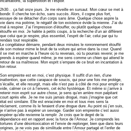
incantations, la superstition et l’espoir.
2h30… ça fait onze jours. Je me réveille en sursaut. Mon cœur se met à
bondir. Il cherche ton écho, sans succès. Alors, il cogne plus fort,
essaye de se détacher d'un corps sans âme. Quelque chose aspire la
vie dans ma poitrine, le négatif de ton existence évide la mienne. J’ai du
mal à respirer. J’ai l’impression d’étouffer, ou plutôt quelque chose
étouffe en moi. Je halète à petits coups, à la recherche d’un air différent
que celui que je respire, plus essentiel, l’esprit de l’air, celui par qui tu
rendais tout respirable.
Le congélateur démarre, pendant deux minutes le ronronnement étouffé
de son moteur mime le bruit de ta voiture qui arrive dans la cour. Quand
il se met en marche à l’heure où tu revenais, où tu pourrais revenir, je me
prends à espérer quand même, je me sens comme un chien qui attend le
retour de sa maîtresse. Mon esprit s’empare de ce bruit en incantation à
ton retour.
Son empreinte est en moi, c’est physique. Il suffit d’un rien, d’une
inattention, que cette carapace de soucis, qui pour une fois me protège,
s’écaille, et elle resurgit, mais elle n’est pas à côté de moi pour emplir ce
vide, calmer ce cri à l’envers, cet écho hystérique. Et même si j’arrive à
retenir mon esprit sur autre chose, je sens qu’en arrière mon palpitant
court après elle. Je ne me suis jamais drogué, mais j’imagine que cet
état est similaire. Elle est enracinée en moi et tous mes sens la
réclament, comme ils le feraient d’une drogue dure. Au point où j’en suis,
je n’arrive pas à espérer un sevrage. Garder son empreinte c’est aussi
espérer qu’elle revienne la remplir. Je crois que le degré de la
dépendance est en rapport avec la force de l’Amour. Je comprends les
tortures d’une désintoxication et l’envie de replonger, bien que dans leurs
origines, je ne vois pas de similitude entre l’Amour partagé et l’enfer de