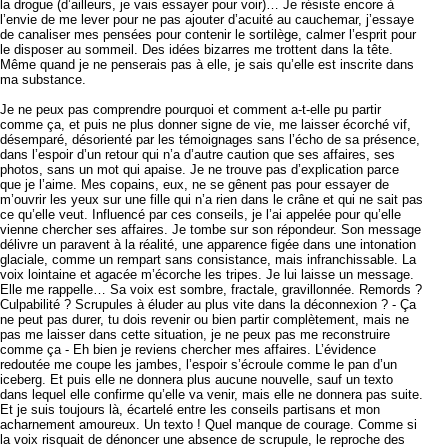
la drogue (d’ailleurs, je vais essayer pour voir)… Je résiste encore à
l’envie de me lever pour ne pas ajouter d’acuité au cauchemar, j’essaye
de canaliser mes pensées pour contenir le sortilège, calmer l’esprit pour
le disposer au sommeil. Des idées bizarres me trottent dans la tête.
Même quand je ne penserais pas à elle, je sais qu’elle est inscrite dans
ma substance.
Je ne peux pas comprendre pourquoi et comment a-t-elle pu partir
comme ça, et puis ne plus donner signe de vie, me laisser écorché vif,
désemparé, désorienté par les témoignages sans l’écho de sa présence,
dans l’espoir d’un retour qui n’a d’autre caution que ses affaires, ses
photos, sans un mot qui apaise. Je ne trouve pas d’explication parce
que je l’aime. Mes copains, eux, ne se gênent pas pour essayer de
m’ouvrir les yeux sur une fille qui n’a rien dans le crâne et qui ne sait pas
ce qu’elle veut. Influencé par ces conseils, je l’ai appelée pour qu’elle
vienne chercher ses affaires. Je tombe sur son répondeur. Son message
délivre un paravent à la réalité, une apparence figée dans une intonation
glaciale, comme un rempart sans consistance, mais infranchissable. La
voix lointaine et agacée m’écorche les tripes. Je lui laisse un message.
Elle me rappelle… Sa voix est sombre, fractale, gravillonnée. Remords ?
Culpabilité ? Scrupules à éluder au plus vite dans la déconnexion ? - Ça
ne peut pas durer, tu dois revenir ou bien partir complètement, mais ne
pas me laisser dans cette situation, je ne peux pas me reconstruire
comme ça - Eh bien je reviens chercher mes affaires. L’évidence
redoutée me coupe les jambes, l’espoir s’écroule comme le pan d’un
iceberg. Et puis elle ne donnera plus aucune nouvelle, sauf un texto
dans lequel elle confirme qu’elle va venir, mais elle ne donnera pas suite.
Et je suis toujours là, écartelé entre les conseils partisans et mon
acharnement amoureux. Un texto ! Quel manque de courage. Comme si
la voix risquait de dénoncer une absence de scrupule, le reproche des