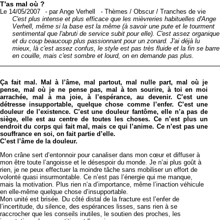
T'as mal où ?
Le 14/05/2007
-
par
Ange Verhell
-
Thèmes
/
Obscur
/
Tranches de vie
C'est plus intense et plus efficace que les mièvreries habituelles d'Ange
Verhell, même si la base est la même (à savoir une pute et le tourment
sentimental que l'abruti de service subit pour elle). C'est assez organique
et du coup beaucoup plus passionnant pour un zonard. J'ai déjà lu
mieux, là c'est assez confus, le style est pas très fluide et la fin se barre
en couille, mais c'est sombre et lourd, on en demande pas plus.
Ça fait mal. Mal à l’âme, mal partout, mal nulle part, mal où je
pense, mal où je ne pense pas, mal à ton sourire, à toi en moi
arrachée, mal à ma joie, à l’espérance, au devenir. C’est une
détresse insupportable, quelque chose comme l’enfer. C’est une
douleur de l’existence. C’est une douleur fantôme, elle n’a pas de
siège, elle est au centre de toutes les choses. Ce n’est plus un
endroit du corps qui fait mal, mais ce qui l’anime. Ce n’est pas une
souffrance en soi, on fait partie d’elle.
C’est l’âme de la douleur.
Mon crâne sert d’entonnoir pour canaliser dans mon cœur et diffuser à
mon être toute l’angoisse et le désespoir du monde. Je n’ai plus goût à
rien, je ne peux effectuer la moindre tâche sans mobiliser un effort de
volonté quasi insurmontable. Ce n’est pas l’énergie qui me manque,
mais la motivation. Plus rien n’a d’importance, même l’inaction véhicule
en elle-même quelque chose d’insupportable.
Mon unité est brisée. Du côté distal de la fracture est l’enfer de
l’incertitude, du silence, des espérances lisses, sans rien à se
raccrocher que les conseils inutiles, le soutien des proches, les