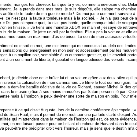
, merde, manges tes cheveux tant que tu y es, comme la névrosée chez Delaru
anément. Je la prends dans mes bras, je suis dégoûté, elle salope ma chemise
arrête de te foutre de ma gueule merde ! Dis moi juste comment survivre à ta f
ve, ce n’est pas la faute à tondeuse mais à la société. « Je n’ai pas peur de m
. » « Dis pas n’importe quoi, tu n’as pas honte, quelle manque total de vergogn
 qu’on en finisse. » Je tiens une manette XBOX en main et j’essaye de retrouv
is de la maison. Je jette un œil par la fenêtre. Elle a pris la voiture et elle e
r sous mes roues un maximum d’os se briser. Le son de mon autoradio virtuelle
entiment croissait en moi, une existence qui me conduisait au-delà des limite
es sensations qui émergeaient en mon sein et accessoirement par les mouve
er, à un papillon noir, semblable à un automate grossier, qui s’envolait porta
ent à un sentiment de liberté, il gueulait en langue odieuse des versets incom
chard, je décide donc de le brûler lui et sa voiture grâce aux deux silex qu’il
silence la calcination de mon caméraman. Je filme le tout sur mon gsm, l’air
rme la dernière bataille décisive de la vie de Richard, sauver Michel IX des 
dans le musée grâce à ses mains marquées par Satan personnifié par l’Opus Dé
ense mais à l’horizon je peux deviner une sorte de maison en bois. Pour m’en
 repense à ce qui disait Auguste, lors de la dernière conférence épiscopale : «
ond de Sean Paul, mais il permet de me restituer une parfaite clarté d’esprit. A
ostilités qui m’attendent dans la maison de l’horizon qui est, de toute évidence
 moi, en me faisant passer pour ce brillant chercheur de Harvard dans le seul 
a peut-être me précipiter droit vers l’horreur, mais je sens que le destin m’a 