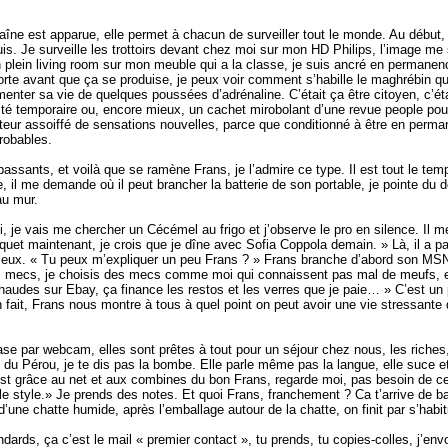
îne est apparue, elle permet à chacun de surveiller tout le monde. Au début, j
s. Je surveille les trottoirs devant chez moi sur mon HD Philips, l’image me
 plein living room sur mon meuble qui a la classe, je suis ancré en permanen
rte avant que ça se produise, je peux voir comment s’habille le maghrébin q
rémenter sa vie de quelques poussées d’adrénaline. C’était ça être citoyen, c’é
brité temporaire ou, encore mieux, un cachet mirobolant d’une revue people p
lecteur assoiffé de sensations nouvelles, parce que conditionné à être en perman
robables.
assants, et voilà que se ramène Frans, je l’admire ce type. Il est tout le tem
ive, il me demande où il peut brancher la batterie de son portable, je pointe du 
au mur.
 je vais me chercher un Cécémel au frigo et j’observe le pro en silence. Il me 
uet maintenant, je crois que je dîne avec Sofia Coppola demain. » Là, il a pas 
ieux. « Tu peux m’expliquer un peu Frans ? » Frans branche d’abord son MSN 
ues mecs, je choisis des mecs comme moi qui connaissent pas mal de meufs, e
des sur Ebay, ça finance les restos et les verres que je paie… » C’est un p
En fait, Frans nous montre à tous à quel point on peut avoir une vie stressan
-tease par webcam, elles sont prêtes à tout pour un séjour chez nous, les rich
e du Pérou, je te dis pas la bombe. Elle parle même pas la langue, elle suce et 
c’est grâce au net et aux combines du bon Frans, regarde moi, pas besoin de ce
 le style.» Je prends des notes. Et quoi Frans, franchement ? Ca t’arrive de 
d’une chatte humide, après l’emballage autour de la chatte, on finit par s’habit
andards, ça c’est le mail « premier contact », tu prends, tu copies-colles, j’env