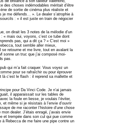
de brillance à son tailleur Valentino,
ce des choses indémodables méritait d’être
ène de sortie de cinéma plus réaliste et
s je me défends… ». Le dealer s’atrophie à
urcils : « il est juste en train de négocier
e, on dirait les 3 notes de la mélodie d’un
: « mais oui, voyons, c’est ce tube dont
mprends pas, qui a dit ça ? « C’est moi »
Rebecca, tout semble aller mieux,
se retourne et me livre, tout en avalant la
M sonne un truc que j’ai composé moi-
ds pas.
 pub qui m’a fait craquer. Vous voyez un
au comme pour se rafraîchir ou pour éprouver
 là c’est le flash : il reprend sa mallette et
principe pour Da Vinci Code. Je n’ai jamais
uait, il apparaissait sur les tables de
c la foule en liesse, je voulais l’éviter,
, et même si je résistais à l’envie d’ouvrir
ssaye de me raconter l’histoire d’une chose
 mon dealer. J’étais enragé, j’avais envie
achée et trempée dans son cul qui pue comme
nde à Rebecca de me faire une pipe contre un