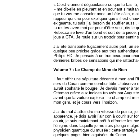
« C’est vraiment dégueulasse ce que tu fais là
» me dit-elle en pleurant et en souriant simult
que tu vas me consoler avec un bête câlin, mais 
rappeur qui crie pour expliquer que s’il est chau
exigeante, tu sais j’ai besoin de souffler aussi
tu restes avec moi par peur d’être seul, dis le
Rebecca se lève d’un bond et sort de la pièce, pu
joue à GTA. Je roule sur un trottoir pour senti
J’ai été transporté fugacement autre part, un s
quelque peu précise grâce aux très authentiqu
Philips HD. Je pensais à un truc beau pour chang
dernières bribes de sensations qui me rattachai
Volume 7 : Le Champ de Mine de Rien
Il faut offrir une sépulture décente à mon ami Ri
sers du Coran comme combustible. J’observe en 
aurait souhaité le bougre. Je devais mener à te
Ottoman grâce aux indices trouvés par Auguste 
avant que la voiture explose. Le champ est imm
mon gsm, et je cours vers l’horizon.
J’ai du mal à atteindre ma vitesse de pointe, je
apparence, je dois avoir l’air con à courir sur f
courir, je suis maintenant prêt à affronter les h
l’énigme dans laquelle je me suis plongé malgré
physicien quantique du musée ; cette stratégie v
quelques pages bien aiguisées du Coran.