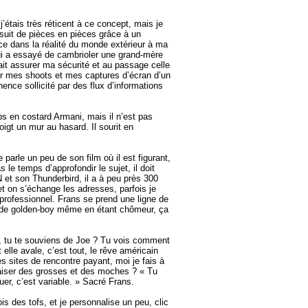
’étais très réticent à ce concept, mais je
 suit de pièces en pièces grâce à un
ce dans la réalité du monde extérieur à ma
ui a essayé de cambrioler une grand-mère
tait assurer ma sécurité et au passage celle
our mes shoots et mes captures d’écran d’un
ence sollicité par des flux d’informations
ps en costard Armani, mais il n’est pas
doigt un mur au hasard. Il sourit en
parle un peu de son film où il est figurant,
le temps d’approfondir le sujet, il doit
et son Thunderbird, il a à peu près 300
t on s’échange les adresses, parfois je
rofessionnel. Frans se prend une ligne de
te de golden-boy même en étant chômeur, ça
es, tu te souviens de Joe ? Tu vois comment
elle avale, c’est tout, le rêve américain
s sites de rencontre payant, moi je fais à
baiser des grosses et des moches ? « Tu
uer, c’est variable. » Sacré Frans.
ois des tofs, et je personnalise un peu, clic