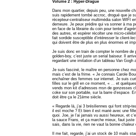
Volume 2 : Hyper-Drague
Dans mon quartier, depuis peu, une nouvelle cha
suis rapidement tombé accroc, drogué que je sui
récepteur-centraliseur multimédia salon WIFI en
demeure. Je peux prédire qui va sonner à ma po
en face de la librairie du coin pour tenter d’ag
des autres, et espérer récolter une micro-célé
fait sordide susceptible d’intéresser le client-
qui doivent être de plus en plus énormes et imp
Je suis donc en train de compter le nombre de p
golden-boy, c’est juste un serial baiseur. Il arr
regardant une imitation d’un tableau Van Gogh 
Je suis fasciné, le maître en personne chez moi,
mais c’est de la frime. « Je connais Carole Bouq
enchaîner des femmes sur internet. Je suis cur
filles sur le grill en ce moment, « … et quelq
vends mon kit d’adresses msn de gonzesses chau
coke sur son portable, sur la barre d’espace. 
doit être ça le 21ème siècle.
« Regarde là, j’ai 3 brésiliennes qui font strip
il est moche ? Et bien il est marié avec une fill
quoi. Joe, je l’ai jamais vu aussi heureux, et 
la sauce Frans, et ça marche mieux, faut juste
sais, dans la vie, rien ne vaut la bonne chaleur 
Il me fait, regarde, j’ai un stock de 10 mails st