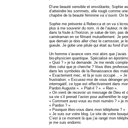
D’une beauté sensible et envoûtante, Sophie ava
d’atteindre les sommets, elle rougit comme une 
chapitre de la beauté féminine va s’ouvrir. On 
Sophie me présente à Rebecca et on va s’écroule
plus à me souvenir du nom, ni de l’auteur, ni d
dans la foule à l’horizon, je salue de loin, pa
caméraman en se filmant mutuellement. Je pren
que demain je dois aller chez le carrossier, je
gueule. Je gobe une pilule qui était au fond d’u
Un homme s’avance vers moi alors que j’avais 
bio-physicien quantique. Spécialisé en épistémo
« Quoi ? » je lui demande. Je me rends compte
êtes celui que je cherche ? Vous êtes professe
dans les symboles de la Renaissance des mat
« Exactement mec, et là je suis occupé… » Je r
frustration. « Excusez-moi de vous déranger pr
interrogatif, ce type est effectivement dans mo
Pardon Auguste ». « Plait-il ? ». « Rien ».
« On vient de recevoir un message de Dieu et o
sa vie s’il prenait l’avion pour authentifier le s
« Comment avez-vous eu mon numéro ? » je 
« Pardon ? »
« Pourquoi êtes-vous dans mon téléphone ? »
« Je suis sur votre blog. Le site de votre bouqui
C’est à ce moment là que j’ai rangé mon télép
je me suis endormi.