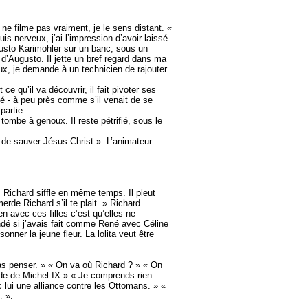
e filme pas vraiment, je le sens distant. «
is nerveux, j’ai l’impression d’avoir laissé
gusto Karimohler sur un banc, sous un
 d’Augusto. Il jette un bref regard dans ma
eux, je demande à un technicien de rajouter
 qu’il va découvrir, il fait pivoter ses
pé - à peu près comme s’il venait de se
partie.
ombe à genoux. Il reste pétrifié, sous le
e de sauver Jésus Christ ». L’animateur
e. Richard siffle en même temps. Il pleut
rde Richard s’il te plait. » Richard
en avec ces filles c’est qu’elles ne
mandé si j’avais fait comme René avec Céline
sonner la jeune fleur. La lolita veut être
pas penser. » « On va où Richard ? » « On
sade de Michel IX.» « Je comprends rien
 lui une alliance contre les Ottomans. » «
… ».