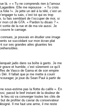
e là. » « Tu ne comprends rien à l’amour.
 Lagardère. Elle me repousse : « Tu crois
olie !». Je jette un œil à la télé, c’est un
’engager tu sais, c’est toi qui es trop
e, tu fais semblant de t’occuper de moi, si
er mon cd de GTA. « Pardon tu disais ? ».
st sortie de la rue et de ma vie aussi. Je
 couvre le carnage.
s connues, je pouvais en étudier une image
ments se succédant sur mon écran plat
nt sur ses grandes ailes gluantes les
préhensibles.
 planquait jadis dans sa boîte à gants. Je me
 grave et humble, c’est sûrement ce qu’il
griffes de Vasco de Gama et de son empire
ï. Il fallait que je me mette à courir
courager, je joue du Sean Paul à partir de
 ne sous-estime pas la flotte du calife ». En
ussi, passé le bref instant de la douleur de
, le lieu où va converger toutes les clés de
but de profiter du caviar du conservateur
désigné. Il me faut une arme, il me reste