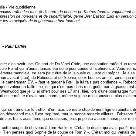
ile
/
Vie quotidienne
ndains traîne les rues et disserte de choses et d'autres (parfois vaguement c
pression de non-sens et de superficialité, genre Bret Easton Ellis en version
 les intoxiqués de la génération fast-food-net.
 » Paul Laffite
tenter d’en avoir une. On sort de Da Vinci Code, une adaptation ratée d’un rom
ule Poirot qui n’aurait jamais été édité pour cause d’incohérence. Vous verrez 
ttérature mondiale, ce sera peut être de la jalousie ou juste du mépris. Je su
de mon avocat (Joe), de Rebecca et de Sophie, deux bonnes amies, ainsi que
 caméraman DV, « faut le garder à l’œil, je lui fais pas confiance ». Rebecca
p en valeur sa taille fine, ce qui n’est pas dans mes goûts car la graisse est
Westwood que je lui ai offert pour ses 17 ans, hier, lors d’une bourrasque h
eu le mérite d’avoir son charme, même si je ne m’en souviens plus claireme
ce qui se trame sur le trottoir d’en face. Je reste stupidement figé en pointan
 désaccord mais il est trop tard, tout le monde regarde ailleurs. J’observe 
 de ses traits aussi tirés que cocasses, puis je pense à autre chose pour me r
 cette coupe de cheveux à Tom Hanks ». C’était le dealer qui avait parlé, mais 
ooth. « T’en penses quoi Sophie de la coupe de Tom ? ». C’était moi qui venais d