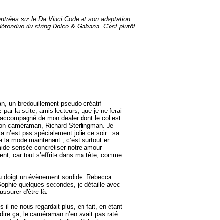
entrées sur le Da Vinci Code et son adaptation
 détendue du string Dolce & Gabana. C'est plutôt
an, un bredouillement pseudo-créatif
par la suite, amis lecteurs, que je ne ferai
is accompagné de mon dealer dont le col est
 mon caméraman, Richard Sterlingman. Je
 n’est pas spécialement jolie ce soir : sa
 à la mode maintenant ; c’est surtout en
umide sensée concrétiser notre amour
nt, car tout s’effrite dans ma tête, comme
t du doigt un évènement sordide. Rebecca
Sophie quelques secondes, je détaille avec
assurer d’être là.
il ne nous regardait plus, en fait, en étant
e dire ça, le caméraman n’en avait pas raté