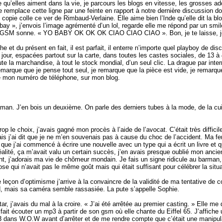
e qu’elles aiment dans la vie, je parcours les blogs en vitesse, les grosses ado
je remplace cette ligne par une feinte en rapport à notre dernière discussion don
opie colle ce ver de Rimbaud-Verlaine. Elle aime bien l’Inde qu’elle dit la blo
bay », j’envois l’image agrémenté d’un lol, regarde elle me répond par un smile
on GSM sonne. « YO BABY OK OK OK CIAO CIAO CIAO ». Bon, je te laisse, je
he et du présent en fait, il est parfait, il enterre n’importe quel playboy de 
r jour, espacées partout sur la carte, dans toutes les castes sociales, de 13 à 4
ute la marchandise, à tout le stock mondial, d’un seul clic. La drague par inter
arque que je pense tout seul, je remarque que la pièce est vide, je remarqu
que mon numéro de téléphone, sur mon blog.
man. J’en bois un deuxième. On parle des derniers tubes à la mode, de la cuis
 le choix, j’avais gagné mon procès à l’aide de l’avocat. C’était très diffici
is j’ai dit que je ne m’en souvenais pas à cause du choc de l’accident. Ma fe
à que j’ai commencé à écrire une nouvelle avec un type qui a écrit un livre et
éalité, ça m’avait valu un certain succès, j’en avais presque oublié mon ancien
ant, j’adorais ma vie de chômeur mondain. Je fais un signe ridicule au barman,
e qui n’avait pas le même goût mais qui était suffisant pour célébrer la situa
 leçon d’optimisme j’arrive à la convaincre de la validité de ma tentative de
rd, mais sa caméra semble rassasiée. La pute s’appelle Sophie.
tar, j’avais du mal à la croire. « J’ai été arrêtée au premier casting. » Elle me
e fait écouter un mp3 à partir de son gsm où elle chante du Eiffel 65. J’affic
el 43 dans W.O.W avant d’arrêter et de me rendre compte que c’était une manipula