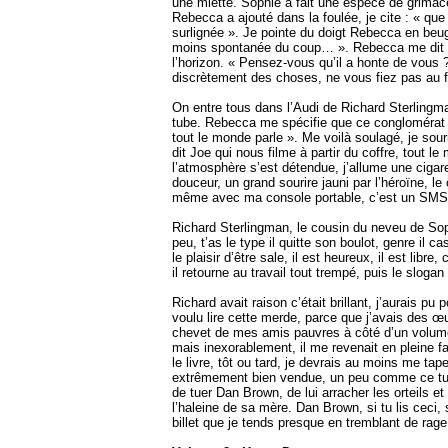
une miette. Sophie a fait une espèce de grimace
Rebecca a ajouté dans la foulée, je cite : « q
surlignée ». Je pointe du doigt Rebecca en beug
moins spontanée du coup… ». Rebecca me dit « T
l’horizon. « Pensez-vous qu’il a honte de vous ? 
discrètement des choses, ne vous fiez pas au fa
On entre tous dans l’Audi de Richard Sterlingman
tube. Rebecca me spécifie que ce conglomérat d
tout le monde parle ». Me voilà soulagé, je sou
dit Joe qui nous filme à partir du coffre, tout
l’atmosphère s’est détendue, j’allume une cigare
douceur, un grand sourire jauni par l’héroïne
même avec ma console portable, c’est un SMS 
Richard Sterlingman, le cousin du neveu de Soph
peu, t’as le type il quitte son boulot, genre il 
le plaisir d’être sale, il est heureux, il est libr
il retourne au travail tout trempé, puis le sloga
Richard avait raison c’était brillant, j’aurais 
voulu lire cette merde, parce que j’avais des œuv
chevet de mes amis pauvres à côté d’un volume de
mais inexorablement, il me revenait en pleine fac
le livre, tôt ou tard, je devrais au moins me 
extrêmement bien vendue, un peu comme ce tube q
de tuer Dan Brown, de lui arracher les orteils e
l’haleine de sa mère. Dan Brown, si tu lis ceci,
billet que je tends presque en tremblant de rage