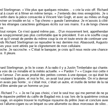
 Sterlingman. « Vite plus que quelques minutes… » crie la voix off. Richard n
al à courir et à filmer en même temps. » J’entends des rires enregistrés. Je su
ve enfin dans la pièce consacrée à Vincent Van Gogh, et avec au milieu un Au
viner un trouble en lui. « Top chrono » gueule l’animateur. Je m’assois à côté
sur les étranges caractères gothiques écrits sur ses mains. Il a de longs chev
ce.
 à tout rompre. Ce n’est quand même pas... D’un mouvement lent, appréhendant ce
ne soupçonnerait pas plus confortable que le précédent. Il en a le souffle cou
et qu’il venait de perdre du même coup la vie et toute envie de continuer une 
nds Richard Sterlingman se repoudrer le nez derrière moi. Abasourdi, Augusto t
es yeux sont attirés par le clignotement de mon cellulaire.
roche. Je raccroche. « C’était le banquier, je crois qu’il nous reste une chanc
. Il pleure.
hard Sterlingman, je lis le coran. A la radio il y a Justin Timberlake qui chant
la voix de ce minable et la météo actuelle. » « Pardon ? » « Coupe moi cette me
te l’amour. J’en avais produit des petites connes à une époque, ce qui était bi
es voulaient la gloire, et moi le fric, on avait tout pour s’entendre. On m’a de
n avais pas honte ; si c’était moi, c’était un autre, et inutile de tenter de la rai
n d’être aimée par un homme un jour.
Richard ? ». « Je ne l’ai pas choisi, c’est le seul truc qui me permet de ne 
bole équestre préféré du calife de Bagdad mis à sac lors de la quatrième croi
ssage, on espère trouver le mythique royaume du prêtre Jean et conclure avec
 moi l’allume-cigare ou un briquet ou une allumette ou deux morceaux de silex