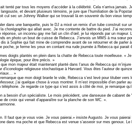
it tenté par tous les moyens d’accéder à la célébrité. Cela n’arriva jamais. 
langouste, et devant plusieurs témoins, je jure que l’humiliation de la Popsta
boit cul sec un Johnny Walker qui se trouvait là en souvenir du bon vieux temp
r dans une banquette, puis le DJ a mixé un remix d’un tube construit sur un 
e la chorégraphie qui allait avec. Je me contente de battre du pied. J’ai reco
s de réponse, un inconnu gay me fait un clin d’œil, je lui réponds par un maje
ds en photo un bout de cuisse de Rebecca. J’envois un MMS à ma sœur pour 
 le dis à Sophie qui fait mine de comprendre avant de se retourner et de parle
ne poche, je ferme les yeux en contant ma rude journée à Rebecca qui parait ê
mes doigts plantés en plein dans la chatte de Rebecca toute moelleuse. « 
logie épique, pour être précis. »
 que mon majeur était maintenant planté dans l’anus de Rebecca qui m’injure
ur d’iconologie religieuse stochastique à Harvard. Vous êtes l’auteur de quin
ériaux… »
emarque que mon doigt branle le vide, Rebecca s’est levé pour tituber vers
ofesseur, j’ai quelque chose à vous montrer. Il m’est impossible d’en parler
n téléphone. Je regarde ce type qui s’est assis à côté de moi, je remarque qu’
n a besoin d’un spécialiste. Le mois précédent, une danseuse de cabaret de Va
igne de croix qui venait d’apparaître sur la planche de son WC. ».
marmonne.
n. Il faut que je vous voie. Je vous paierai.» insiste Augusto. Je vous paierai 
hone dans ma poche et que Rebecca est venue s’asseoir sur mes genoux. Le DJ