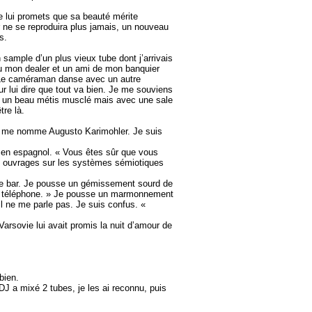
Je lui promets que sa beauté mérite
r ne se reproduira plus jamais, un nouveau
s.
sample d’un plus vieux tube dont j’arrivais
nnu mon dealer et un ami de mon banquier
ur. Le caméraman danse avec un autre
lui dire que tout va bien. Je me souviens
r à un beau métis musclé mais avec une sale
tre là.
Je me nomme Augusto Karimohler. Je suis
 en espagnol. « Vous êtes sûr que vous
ze ouvrages sur les systèmes sémiotiques
 le bar. Je pousse un gémissement sourd de
 au téléphone. » Je pousse un marmonnement
il ne me parle pas. Je suis confus. «
rsovie lui avait promis la nuit d’amour de
bien.
 a mixé 2 tubes, je les ai reconnu, puis