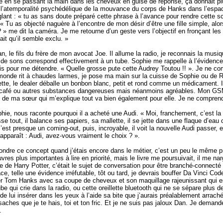
 en se passant la main dans les cheveux en guise de réponse, ça donnait plus 
ue l’atemporalité psychédélique de la mouvance du corps de Hanks dans l’espa
lant : « tu as sans doute préparé cette phrase à l’avance pour rendre cette sc
u as objecté naguère à l’encontre de mon désir d’être une fille simple, alor
» me dit la caméra. Je me retourne d’un geste vers l’objectif en fronçant les so
it qu’il semble exclu. »
, le fils du frère de mon avocat Joe. Il allume la radio, je reconnais la musiqu
e sons correspond effectivement à un tube. Sophie me rappelle à l’évidence 
ris pour me détendre. « Quelle grosse pute cette Audrey Toutou !! ». Je ne co
 le monde rit à chaudes larmes, je pose ma main sur la cuisse de Sophie ou de 
tte, le dealer déballe un bonbon blanc, petit et rond comme un médicament. Il 
, le café ou autres substances dangereuses mais néanmoins agréables. Mon GS
de ma sœur qui m’explique tout va bien également pour elle. Je ne compren
ie, nous raconte pourquoi il a acheté une Audi. « Moi, franchement, c’est la
casse tout, il balance ses papiers, sa mallette, il se jette dans une flaque d’e
e, c’est presque un coming-out, puis, incroyable, il voit la nouvelle Audi passer, et
n apparaît : Audi, avez-vous vraiment le choix ? ».
pu pondre ce concept quand j’étais encore dans le métier, c’est un peu le même 
res plus importantes à lire en priorité, mais le livre me poursuivait, il me narg
 Harry Potter, c’était le sujet de conversation pour être branché-connecté ave
e, telle une évidence irréfutable, tôt ou tard, je devrais bouffer Da Vinci Code
taper Tom Hanks avec sa coupe de cheveux et son maquillage rajeunissant qui e
ui crie dans la radio, ou cette oreillette bluetooth qui ne se sépare plus de
t de lui insérer dans les yeux à l’aide sa bite que j’aurais préalablement arr
 saches que je te hais, toi et ton fric. Et je ne suis pas jaloux Dan. Je dema
.