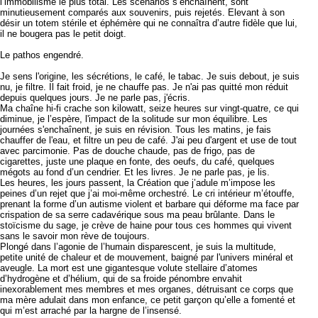
l’immobilisme le plus total. Les scénarios s’enchaînent, sont
minutieusement comparés aux souvenirs, puis rejetés. Elevant à son
désir un totem stérile et éphémère qui ne connaîtra d’autre fidèle que lui,
il ne bougera pas le petit doigt.
Le pathos engendré.
Je sens l'origine, les sécrétions, le café, le tabac. Je suis debout, je suis
nu, je filtre. Il fait froid, je ne chauffe pas. Je n'ai pas quitté mon réduit
depuis quelques jours. Je ne parle pas, j'écris.
Ma chaîne hi-fi crache son kilowatt, seize heures sur vingt-quatre, ce qui
diminue, je l’espère, l'impact de la solitude sur mon équilibre. Les
journées s'enchaînent, je suis en révision. Tous les matins, je fais
chauffer de l'eau, et filtre un peu de café. J'ai peu d'argent et use de tout
avec parcimonie. Pas de douche chaude, pas de frigo, pas de
cigarettes, juste une plaque en fonte, des oeufs, du café, quelques
mégots au fond d’un cendrier. Et les livres. Je ne parle pas, je lis.
Les heures, les jours passent, la Création que j’adule m’impose les
peines d’un rejet que j’ai moi-même orchestré. Le cri intérieur m’étouffe,
prenant la forme d’un autisme violent et barbare qui déforme ma face par
crispation de sa serre cadavérique sous ma peau brûlante. Dans le
stoïcisme du sage, je crève de haine pour tous ces hommes qui vivent
sans le savoir mon rève de toujours.
Plongé dans l’agonie de l’humain disparescent, je suis la multitude,
petite unité de chaleur et de mouvement, baigné par l'univers minéral et
aveugle. La mort est une gigantesque volute stellaire d’atomes
d’hydrogène et d’hélium, qui de sa froide pénombre envahit
inexorablement mes membres et mes organes, détruisant ce corps que
ma mère adulait dans mon enfance, ce petit garçon qu’elle a fomenté et
qui m’est arraché par la hargne de l’insensé.