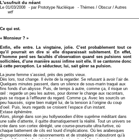
L'usufruit du néant
Le 01/03/2008
-
par
Prototype Nucléique
-
Thèmes
/
Obscur
/
Autres
wtf
Ce qui est.
« Monsieur ? »
Enfin, elle entre. La vingtaine, jolie. C’est probablement tout ce
qu’il pourrait en dire si elle disparaissait subitement. En effet,
l’homme perd ses facultés d’observation quand ses pulsions sont
sollicitées, d’une manière aussi infime soit elle. Il se cantonne donc
à cette perception. Le séducteur, lui, sait gérer sa pulsion.
La jeune femme s’assied, près des petits vieux.
Dès lors, tout change. Il évite de la regarder. Se refusant à avoir l’air de.
Quelques minutes passent, dans un silence de sous-marin traqué aux
fins fonds d’un abysse. Puis, de temps à autre, comme ça, il risque un
œil : regarde un peu les autres, pour donner le change aux racontars,
puis se risque à l’effleurer du regard. Comme ça. Avec les sourcils un
peu haussés, signe bien malgré lui, de la tension à l’origine du coup
d’oeil. Puis, leurs regards se croisent l’espace d’un instant.
Extase éphémère.
Alors, plongé dans son jeu hollywoodien d’être suprême méditant dans
une salle d’attente, il quitte dramatiquement la réalité. Tout un univers se
crée dans son cortex déréglé, une course-poursuite ultra-furtive, où
chaque battement de cils est lourd d’implications. Où les arabesques
disproportionnées de raisonnements et de stratégies n’aboutiront qu’à