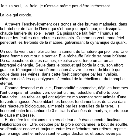
Je suis seul, j’ai froid, je n’essaie même pas d’être intéressant.
La joie qui gronde.
A travers l’enchevêtrement des troncs et des brumes matinales, dans
la fraîcheur de l’air de l’hiver qui s’efface jour après jour, se dissipe la
chaude lumière du soleil levant. Sa puissance fait frémir l’humus et
bouger les feuilles des arbustes naissants. Comme un vent immatériel
pénétrant les tréfonds de la matière, galvanisant la dynamique du quark.
Un souffle vient se mêler au frémissement de la nature qui prolifère. Une
jeune femme court sur le sentier. Elle réchauffe l’air de sa peau brûlante.
De sa bouche et de ses narines, expulse avec force un air un air
imprégné d’énergie. Seule dans le bosquet qui borde la cité, son effort
gracieux témoigne de sa détermination à vivre. Le vent de liberté qui
coule dans ses veines, dans cette forêt corrompue par les rivalités,
élève par delà les apocalypses l’étendard de la rébellion et du triomphe
éternel.
Comme descendue du ciel, l’immortalité s’approche, déjà les hommes
l’ont compris, et tendus vers ce but ultime, redoublent d’efforts pour
l’atteindre. Les rebelles qui ont rejoint ce mouvement sont animés d’une
fervente sagesse. Assemblant les briques fondamentales de la vie dans
des réacteurs biologiques, alimentés par les entrailles de la terre, ils
honorent enfin le sacrifice de 3 milliards d’années de martyrs, morts pour
la cause maîtresse.
Et derrière les cloisons solaires de leur cité évanescente, finalisant
l’élaboration de l’Etre, débutée par la proie condamnée, à bout de souffle,
se débattant encore et toujours entre les mâchoires meurtrières, reprise
par le singe terrifié, enfouissant le corps décharné, et parachevée par