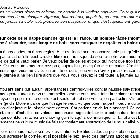
Débile
/
Parodies
ans ce vibrant discours haineux, en appelle à la vindicte populaire. Ceux qu'i
ient bien de se planquer. Agressif, bas-du-front, populiste, ce texte est tout 
me jamais sa cible, qu'il préserve son suspense, et que c'est rapidement gava
 sur cette belle nappe blanche qu'est la France, un sombre tâche infor
he à résoudre, sans langue de bois, sans masquer le dégoût et la haine 
t ni à nos codes, ni à nos règles. Elle est facilement reconnaissable puisqu'
ar le fait qu'elle peut circuler librement au risque de souiller notre vue meurtr
 qui je veux parler. Je veux parler de celles et ceux qui n'ont que trop fait 
Oui vous ne vous trompez pas, aujourd'hui, quelqu'un ose en parler. Car il suffi
 A moins que vous ne viviez en ermite et donc, que vous n'ayez jamais rencontr
nte journée à ne rien faire alors que vous vous crevez le cul toute la journée 
mbulant sans but aucun, arpentant les centres-villes dont la hausse salvatric
us ignorez avant de vous interpeller lorsque vous osez faire la moindre remar
yance populaire, lorsqu'ils sont seuls, et cela se vérifie, en particulier s'ils
ère (je dis Molière parce que l‘usage le veut, vu que pour ma part, l'œuvre du
ans aller jusque la, simplement correct. Car parlons en de leur langage ! Ce 
taire et d'échelles de valeurs inconnues, signe de leur implication dans toute
qui semblent mâcher un chewing-gum lorsqu'ils communiquent. Ha, elle est bel
ement une culture musicale faisant totalement abstraction de la musicalité ou d
, ces couleurs mal assorties, ces matières textiles laides au possible ou ce
 agresser la cornée, et si possible le nez, avec ces parfums atroces dans le