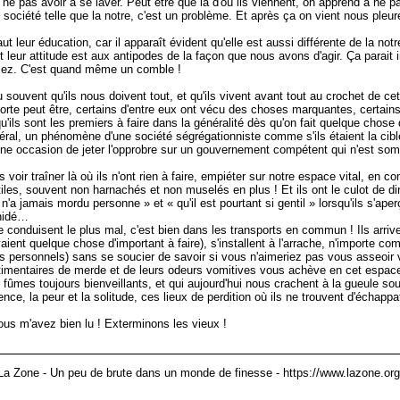
 ne pas avoir à se laver. Peut être que là d'où ils viennent, on apprend à ne 
 société telle que la notre, c'est un problème. Et après ça on vient nous pleu
 leur éducation, car il apparaît évident qu'elle est aussi différente de la no
 leur attitude est aux antipodes de la façon que nous avons d'agir. Ça parait i
assez. C'est quand même un comble !
souvent qu'ils nous doivent tout, et qu'ils vivent avant tout au crochet de cet
mporte peut être, certains d'entre eux ont vécu des choses marquantes, certain
u'ils sont les premiers à faire dans la généralité dès qu'on fait quelque chose q
néral, un phénomène d'une société ségrégationniste comme s'ils étaient la cib
s une occasion de jeter l'opprobre sur un gouvernement compétent qui n'est so
s voir traîner là où ils n'ont rien à faire, empiéter sur notre espace vital, en
les, souvent non harnachés et non muselés en plus ! Et ils ont le culot de di
'a jamais mordu personne » et « qu'il est pourtant si gentil » lorsqu'ils s'aper
anidé…
se conduisent le plus mal, c'est bien dans les transports en commun ! Ils arriv
ient quelque chose d'important à faire), s'installent à l'arrache, n'importe c
fets personnels) sans se soucier de savoir si vous n'aimeriez pas vous asseoir v
stimentaires de merde et de leurs odeurs vomitives vous achève en cet espace
 fûmes toujours bienveillants, et qui aujourd'hui nous crachent à la gueule so
nce, la peur et la solitude, ces lieux de perdition où ils ne trouvent d'échappa
 vous m'avez bien lu ! Exterminons les vieux !
La Zone - Un peu de brute dans un monde de finesse - https://www.lazone.org