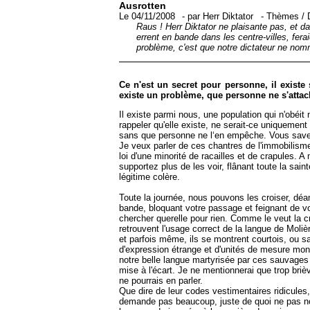
Ausrotten
Le 04/11/2008
-
par
Herr Diktator
-
Thèmes
/
Raus ! Herr Diktator ne plaisante pas, et d
errent en bande dans les centre-villes, fera
problème, c'est que notre dictateur ne nom
Ce n'est un secret pour personne, il existe
existe un problème, que personne ne s'attac
Il existe parmi nous, une population qui n'obéi
rappeler qu'elle existe, ne serait-ce uniquement p
sans que personne ne l‘en empêche. Vous savez de
Je veux parler de ces chantres de l'immobilisme. 
loi d'une minorité de racailles et de crapules.
supportez plus de les voir, flânant toute la sai
légitime colère.
Toute la journée, nous pouvons les croiser, déa
bande, bloquant votre passage et feignant de vo
chercher querelle pour rien. Comme le veut la cro
retrouvent l'usage correct de la langue de Moli
et parfois même, ils se montrent courtois, ou s
d'expression étrange et d'unités de mesure moné
notre belle langue martyrisée par ces sauvages 
mise à l'écart. Je ne mentionnerai que trop brièv
ne pourrais en parler.
Que dire de leur codes vestimentaires ridicules
demande pas beaucoup, juste de quoi ne pas nous