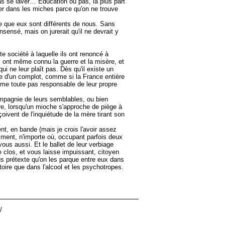
pas se laver… Éducation ou pas, la plus part
rer dans les miches parce qu'on ne trouve
tre que eux sont différents de nous. Sans
nsensé, mais on jurerait qu'il ne devrait y
te société à laquelle ils ont renoncé à
s ont même connu la guerre et la misère, et
ui ne leur plaît pas. Dès qu'il existe un
le d'un complot, comme si la France entière
mme toute pas responsable de leur propre
 compagnie de leurs semblables, ou bien
re, lorsqu'un mioche s'approche de piège à
çoivent de l'inquiétude de la mère tirant son
ent, en bande (mais je crois l'avoir assez
omment, n'importe où, occupant parfois deux
ous aussi. Et le ballet de leur verbiage
 clos, et vous laisse impuissant, citoyen
us prétexte qu'on les parque entre eux dans
toire que dans l'alcool et les psychotropes.
/