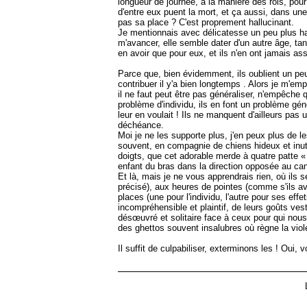
longueur de journée, à la manière des rois, pour
d'entre eux puent la mort, et ça aussi, dans une
pas sa place ? C'est proprement hallucinant.
Je mentionnais avec délicatesse un peu plus haut
m'avancer, elle semble dater d'un autre âge, tant
en avoir que pour eux, et ils n'en ont jamais 
Parce que, bien évidemment, ils oublient un peu 
contribuer il y'a bien longtemps . Alors je m'e
il ne faut peut être pas généraliser, n'empêche q
problème d'individu, ils en font un problème gé
leur en voulait ! Ils ne manquent d'ailleurs pa
déchéance.
Moi je ne les supporte plus, j'en peux plus de le
souvent, en compagnie de chiens hideux et inuti
doigts, que cet adorable merde à quatre patte « n
enfant du bras dans la direction opposée au c
Et là, mais je ne vous apprendrais rien, où ils 
précisé), aux heures de pointes (comme s'ils ava
places (une pour l'individu, l'autre pour ses ef
incompréhensible et plaintif, de leurs goûts ve
désœuvré et solitaire face à ceux pour qui nous
des ghettos souvent insalubres où règne la viole
Il suffit de culpabiliser, exterminons les ! Oui,