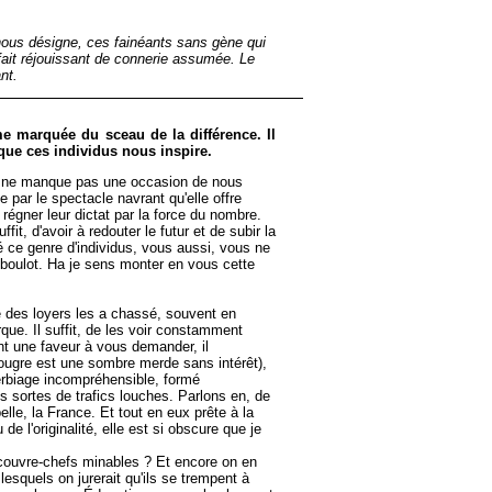
l nous désigne, ces fainéants sans gène qui
à fait réjouissant de connerie assumée. Le
nt.
me marquée du sceau de la différence. Il
que ces individus nous inspire.
elle ne manque pas une occasion de nous
ie par le spectacle navrant qu'elle offre
régner leur dictat par la force du nombre.
t, d'avoir à redouter le futur et de subir la
é ce genre d'individus, vous aussi, vous ne
au boulot. Ha je sens monter en vous cette
e des loyers les a chassé, souvent en
que. Il suffit, de les voir constamment
 ont une faveur à vous demander, il
 bougre est une sombre merde sans intérêt),
verbiage incompréhensible, formé
s sortes de trafics louches. Parlons en, de
le, la France. Et tout en eux prête à la
e l'originalité, elle est si obscure que je
s couvre-chefs minables ? Et encore on en
squels on jurerait qu'ils se trempent à