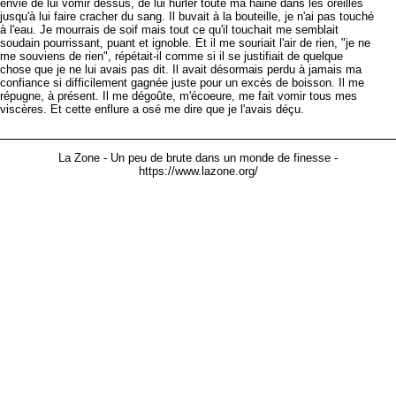
envie de lui vomir dessus, de lui hurler toute ma haine dans les oreilles
jusqu'à lui faire cracher du sang. Il buvait à la bouteille, je n'ai pas touché
à l'eau. Je mourrais de soif mais tout ce qu'il touchait me semblait
soudain pourrissant, puant et ignoble. Et il me souriait l'air de rien, "je ne
me souviens de rien", répétait-il comme si il se justifiait de quelque
chose que je ne lui avais pas dit. Il avait désormais perdu à jamais ma
confiance si difficilement gagnée juste pour un excès de boisson. Il me
répugne, à présent. Il me dégoûte, m'écoeure, me fait vomir tous mes
viscères. Et cette enflure a osé me dire que je l'avais déçu.
La Zone - Un peu de brute dans un monde de finesse -
https://www.lazone.org/