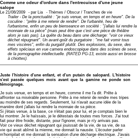
Comme une odeur d'ordure dans l'entrecuisse d'une jeune
salope
Le 21/08/2009
-
par
Lia
-
Thèmes
/
Obscur
/
Tranches de vie
Trailer - De la ponctualité : "je suis venue, en temps et en heure". De la
coculine : "prête à me retenir de rendre". De l'urbanité, heu de
l'urbanisme, enfin un peu de bienseance en société : "j'allais lui rendre la
monnaie de sa pièce" (mais peut être que c'est une pièce de théâtre
alors je sais pas). La quête du beau dans une décharge: "voir ce vieux
déchet répugnant". Un avant-goût du purgatoire : "me fait vomir tous
mes viscères", enfin du purgatif plutôt. Des explosions, du sexe, des
effets spéciaux en vue camera endoscopique dans des scènes de sexe,
de la pornographie intellectuelle. (RATED PG-13, existe aussi en brosse
à chiottes).
Juste l'histoire d'une enfant, et d'un putain de salopard. L'histoire
s'est passée quelques mois avant que la gamine ne ponde son
témoignage.
Je suis venue, en temps et en heure, comme il me l'a dit. Prête à
affronter sa misérable personne. Prête à me retenir de rendre mes tripes
au moindre de ses regards. Seulement, lui n'avait aucune idée de la
manière dont j'allais lui rendre la monnaie de sa pièce.
Si j'étais venue, à la base, ce n'était pas pour lui, et je comptais bien le
lui montrer. Je le haïssais, je le détestais de toutes mes forces. J'ai tout
fait pour être froide, distante, pour l'ignorer, mais je n'y arrivais pas.
Voir ce vieux déchet répugnant qui jouissait de la vie, de sa vie, de sa
vie qui avait abîmé la mienne, me donnait la nausée. L'écouter parler
m'horripilait et me donnait la sensation d'une décharge électrique. J'avais