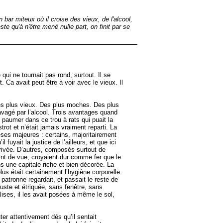
ar miteux où il croise des vieux, de l'alcool,
e qu'à n'être mené nulle part, on finit par se
qui ne tournait pas rond, surtout. Il se
. Ca avait peut être à voir avec le vieux. Il
des plus vieux. Des plus moches. Des plus
 ravagé par l’alcool. Trois avantages quand
e paumer dans ce trou à rats qui puait la
trot et n’était jamais vraiment reparti. La
hèses majeures : certains, majoritairement
uyait la justice de l’ailleurs, et que ici
rrivée. D’autres, composés surtout de
int de vue, croyaient dur comme fer que le
s une capitale riche et bien décorée. La
lus était certainement l’hygiène corporelle.
a patronne regardait, et passait le reste de
ste et étriquée, sans fenêtre, sans
lises, il les avait posées à même le sol,
ter attentivement dés qu’il sentait