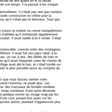
bitude de dire quand on le lui faisait
 de son temps, il la passait à les moquer.
enveillants. Il n’était pas rare que certains
lourde construction en chêne pour la
eux qu’il n’était pas le bienvenu. Sauf que
 trouve un endroit où crever tranquillement.
d’athlète qu’il entretenait régulièrement.
ait. Il avait oublié d’où il venait. Il était
éconnaissable, coincée entre des montagnes
érent. Il avait fuit son pays natal, à la
ues, un sac à dos, des billets de train et
e qu’il avait fréquenté voies de chemin de
illage avait été le bon, et c’était tombé sur
eurait le plus possible assis au comptoir du
ain que vous fassiez tomber votre
quand l’estomac ne jouait plus. Les
ec des morceaux de ferraille tombées
de longs manteaux d’une autre décennie
 à quelque ouvrier au visage rougi par les
d’une cour, posant leur joues sur les
 paysans autour, pourtant d’apparences plus