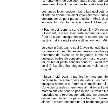
l’affrontement, de quelque nature il soit, approch
remarquer. Puis il crachait par terre et vaquait
Les autres le lui rendaient bien. Les quolibets d
clients du troquet collaient volontairement quel
débarrasser du petit parasite collant. Ainsi, de 
le vieux, lui, s’en foutait éperdument. Et rien, il 
« Faut le voir comme ça », disait-il, « On voya
» Pourtant, le vieux était certainement loin de 
Pour lui aussi, quelque chose ne tournait pas rond
resté ici, et s’y était installé définitivement. Mê
Le vieux n’était pas le seul à avoir échoué dan
rocheuses et des plaines immenses blanchies par l
recherche de l’aventure, de la grande. Il avait v
quelques boites de conserve bon marché avant d
fer, routes et petits sentiers boueux, il avait re
celui là. La bière était dégueulasse, mais on s’y
troquet.
Il faisait froid. Dans la rue, les hommes emmit
portefeuille, ou autre chose de valeur. Les cloc
quelques hommes et femmes de meilleurs milieu
d’une des grandes cheminées afin d’éviter l’arr
marchaient vite pour ne pas laisser le froid s’i
fonderies et le tord-boyaux artisanal, ne prenai
couvercles glacés. La pauvreté frappait. Il n’en
aisées, l’étaient encore plus, et beaucoup jalou