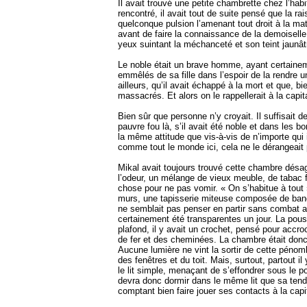
Il avait trouvé une petite chambrette chez l’habi
rencontré, il avait tout de suite pensé que la ra
quelconque pulsion l’amenant tout droit à la mate
avant de faire la connaissance de la demoiselle.
yeux suintant la méchanceté et son teint jaunât
Le noble était un brave homme, ayant certainemen
emmêlés de sa fille dans l’espoir de la rendre u
ailleurs, qu’il avait échappé à la mort et que, 
massacrés. Et alors on le rappellerait à la capit
Bien sûr que personne n’y croyait. Il suffisait 
pauvre fou là, s’il avait été noble et dans les 
la même attitude que vis-à-vis de n’importe qui 
comme tout le monde ici, cela ne le dérangeait 
Mikal avait toujours trouvé cette chambre désag
l’odeur, un mélange de vieux meuble, de tabac f
chose pour ne pas vomir. « On s’habitue à tout »,
murs, une tapisserie miteuse composée de bandes
ne semblait pas penser en partir sans combat ach
certainement été transparentes un jour. La pouss
plafond, il y avait un crochet, pensé pour accr
de fer et des cheminées. La chambre était donc,
Aucune lumière ne vint la sortir de cette pénom
des fenêtres et du toit. Mais, surtout, partout i
le lit simple, menaçant de s’effondrer sous le po
devra donc dormir dans le même lit que sa tendre
comptant bien faire jouer ses contacts à la capita