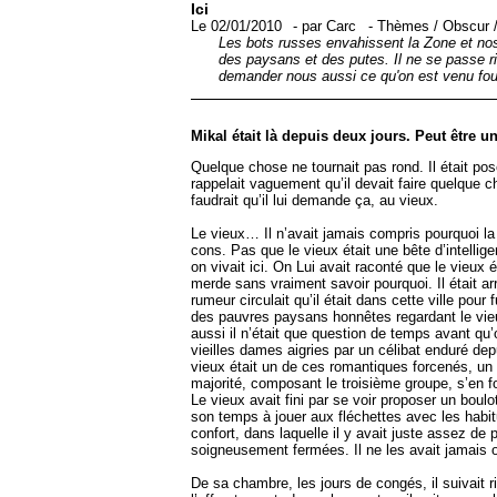
Ici
Le 02/01/2010
-
par
Carc
-
Thèmes
/
Obscur
Les bots russes envahissent la Zone et nos 
des paysans et des putes. Il ne se passe ri
demander nous aussi ce qu'on est venu foutr
Mikal était là depuis deux jours. Peut être un
Quelque chose ne tournait pas rond. Il était posé
rappelait vaguement qu’il devait faire quelque ch
faudrait qu’il lui demande ça, au vieux.
Le vieux… Il n’avait jamais compris pourquoi l
cons. Pas que le vieux était une bête d’intellige
on vivait ici. On Lui avait raconté que le vieux 
merde sans vraiment savoir pourquoi. Il était arr
rumeur circulait qu’il était dans cette ville pou
des pauvres paysans honnêtes regardant le vieux a
aussi il n’était que question de temps avant qu’
vieilles dames aigries par un célibat enduré de
vieux était un de ces romantiques forcenés, un p
majorité, composant le troisième groupe, s’en fo
Le vieux avait fini par se voir proposer un boulot
son temps à jouer aux fléchettes avec les habi
confort, dans laquelle il y avait juste assez de 
soigneusement fermées. Il ne les avait jamais 
De sa chambre, les jours de congés, il suivait r