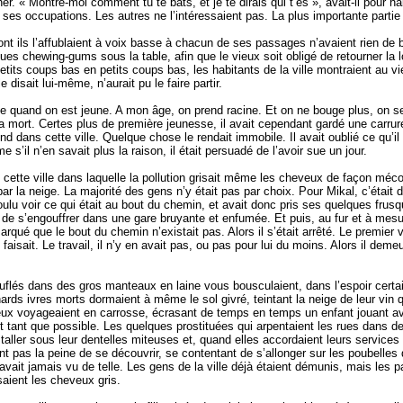
er. « Montre-moi comment tu te bats, et je te dirais qui t’es », avait-il pour ha
 à ses occupations. Les autres ne l’intéressaient pas. La plus importante partie
ont ils l’affublaient à voix basse à chacun de ses passages n’avaient rien de bi
ques chewing-gums sous la table, afin que le vieux soit obligé de retourner la 
petits coups bas en petits coups bas, les habitants de la ville montraient au vi
le disait lui-même, n’aurait pu le faire partir.
ge quand on est jeune. A mon âge, on prend racine. Et on ne bouge plus, on se
sa mort. Certes plus de première jeunesse, il avait cependant gardé une carrure 
 dans cette ville. Quelque chose le rendait immobile. Il avait oublié ce qu’il voul
me s’il n’en savait plus la raison, il était persuadé de l’avoir sue un jour.
s cette ville dans laquelle la pollution grisait même les cheveux de façon m
a neige. La majorité des gens n’y était pas par choix. Pour Mikal, c’était diff
oulu voir ce qui était au bout du chemin, et avait donc pris ses quelques frusq
e s’engouffrer dans une gare bruyante et enfumée. Et puis, au fur et à mesur
marqué que le bout du chemin n’existait pas. Alors il s’était arrêté. Le premier v
 faisait. Le travail, il n’y en avait pas, ou pas pour lui du moins. Alors il dem
ouflés dans des gros manteaux en laine vous bousculaient, dans l’espoir cert
hards ivres morts dormaient à même le sol givré, teintant la neige de leur vin 
x voyageaient en carrosse, écrasant de temps en temps un enfant jouant av
êt tant que possible. Les quelques prostituées qui arpentaient les rues dans 
nstaller sous leur dentelles miteuses et, quand elles accordaient leurs services
ent pas la peine de se découvrir, se contentant de s’allonger sur les poubelles 
 avait jamais vu de telle. Les gens de la ville déjà étaient démunis, mais les
saient les cheveux gris.