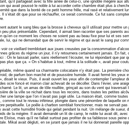
tant, qu’il partageait avec la fille ainée de celui-ci, une ignoble mégère aux al
ison qui avait poussé le noble à lui accorder cette chambre était plus à cherche
rnité que dans la bonté de ce petit homme frêle, mal rasé et relativement lunati
 Il s’était dit que pour se réchauffer, ce serait commode. Ce fut sans compter
re.
t autant le sang bleu que la brosse à cheveux qu’il utilisait pour mettre un p
n peu plus présentable. Cependant, il aimait bien raconter que ses parents avai
bien qu’en ce moment les choses ne soient pas au beau fixe pour lui et ses sem
ale, lui, qui ne demandait que de servir le régime et qui avait le sang pur comm
de voir ce vieillard tremblotant aux joues creusées par la consommation d’alco
bonnes grâces du régime un jour, il n’y retournera certainement jamais. En fait
ici : On le laissait parler, sans réellement l’écouter, ne lui répondant que par
pas plus que ça. « On s’habitue à tout, même à la solitude », avait pour cout
réable, même quand sa charmante colocataire n’y était pas. La première chose
roid, de parfum bon marché et de poussière humide. Il avait fermé les yeux et
 disait le vieux. Puis, il avait ouvert les yeux afin de contempler l’ampleur du
 ocre foncé et marron clair achevait de se décoller. Dans l’évier, une araig
arné. Le lit, un amas de tôle rouillée, grinçait au son du vent qui traversait l
ière de la ville se nichait dans tous les recoins, dans toutes les petites alc
ocher une lampe que l’on n’avait pas jugé utile. La maison était, comme toutes
 comme tout le niveau inférieur, plongée dans une pénombre de laquelle on n’
bre perpétuelle. Le poêle à charbon semblait fonctionner, mais ne servait pas
l y avait cette humidité froide qui gelait pendant la nuit. Un mélange de sueur, 
ids de la mégère. Il avait demandé un lit de camp, le noble lui avait dit, avec u
 Eloïse, mais qu’il ne fallait surtout pas profiter de sa faiblesse sous peine 
le. Mikal avait dégluti, en se jurant que jamais il ne lui donnerait pareille opp