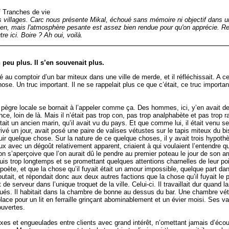
/
Tranches de vie
villages. Carc nous présente Mikal, échoué sans mémoire ni objectif dans un b
en, mais l'atmosphère pesante est assez bien rendue pour qu'on apprécie. Rest
e ici. Boire ? Ah oui, voilà.
 peu plus. Il s’en souvenait plus.
 au comptoir d’un bar miteux dans une ville de merde, et il réfléchissait. A ce 
ose. Un truc important. Il ne se rappelait plus ce que c’était, ce truc important
a pègre locale se bornait à l’appeler comme ça. Des hommes, ici, y’en avait 
nce, loin de là. Mais il n’était pas trop con, pas trop analphabète et pas trop
était un ancien marin, qu’il avait vu du pays. Et que comme lui, il était venu s
ivé un jour, avait posé une paire de valises vétustes sur le tapis miteux du bis
r fuir quelque chose. Sur la nature de ce quelque choses, il y avait trois hypot
vec un dégoût relativement apparent, criaient à qui voulaient l’entendre qu’il f
on s’aperçoive que l’on aurait dû le pendre au premier poteau le jour de son a
puis trop longtemps et se promettant quelques attentions charnelles de leur po
oète, et que la chose qu’il fuyait était un amour impossible, quelque part dan
utait, et répondait donc aux deux autres factions que la chose qu’il fuyait le p
 de serveur dans l’unique troquet de la ville. Celui-ci. Il travaillait dur quand l
tués. Il habitait dans la chambre de bonne au dessus du bar. Une chambre vétu
place pour un lit en ferraille grinçant abominablement et un évier moisi. Ses va
ouvertes.
ixes et engueulades entre clients avec grand intérêt, n’omettant jamais d’écou