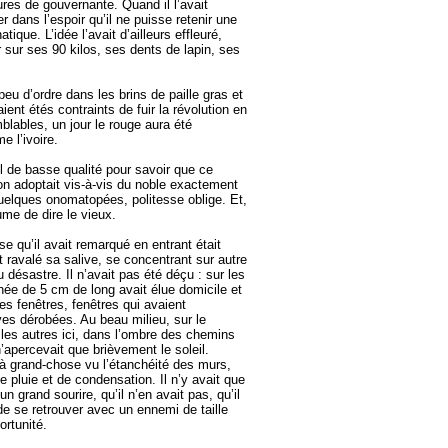
lures de gouvernante. Quand il l’avait
r dans l’espoir qu’il ne puisse retenir une
que. L’idée l’avait d’ailleurs effleuré,
 sur ses 90 kilos, ses dents de lapin, ses
eu d’ordre dans les brins de paille gras et
ent étés contraints de fuir la révolution en
blables, un jour le rouge aura été
e l’ivoire.
ol de basse qualité pour savoir que ce
, on adoptait vis-à-vis du noble exactement
 quelques onomatopées, politesse oblige. Et,
ume de dire le vieux.
 qu’il avait remarqué en entrant était
 ravalé sa salive, se concentrant sur autre
 désastre. Il n’avait pas été déçu : sur les
née de 5 cm de long avait élue domicile et
es fenêtres, fenêtres qui avaient
ôves dérobées. Au beau milieu, sur le
 les autres ici, dans l’ombre des chemins
apercevait que brièvement le soleil.
 à grand-chose vu l’étanchéité des murs,
de pluie et de condensation. Il n’y avait que
n grand sourire, qu’il n’en avait pas, qu’il
de se retrouver avec un ennemi de taille
ortunité.