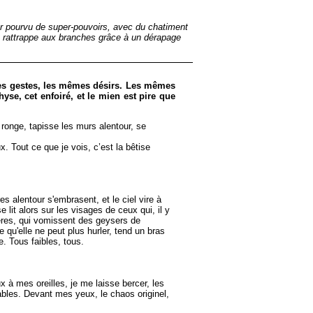
eur pourvu de super-pouvoirs, avec du chatiment
e rattrappe aux branches grâce à un dérapage
es gestes, les mêmes désirs. Les mêmes
hyse, cet enfoiré, et le mien est pire que
 ronge, tapisse les murs alentour, se
. Tout ce que je vois, c’est la bêtise
 alentour s'embrasent, et le ciel vire à
lit alors sur les visages de ceux qui, il y
ères, qui vomissent des geysers de
qu'elle ne peut plus hurler, tend un bras
e. Tous faibles, tous.
à mes oreilles, je me laisse bercer, les
éables. Devant mes yeux, le chaos originel,