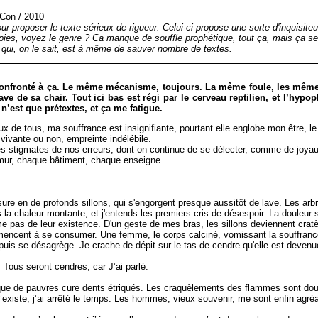
-Con
/
2010
r proposer le texte sérieux de rigueur. Celui-ci propose une sorte d'inquisit
pies, voyez le genre ? Ca manque de souffle prophétique, tout ça, mais ça s
qui, on le sait, est à même de sauver nombre de textes.
 confronté à ça. Le même mécanisme, toujours. La même foule, les mêm
ve de sa chair. Tout ici bas est régi par le cerveau reptilien, et l’hypop
n’est que prétextes, et ça me fatigue.
 de tous, ma souffrance est insignifiante, pourtant elle englobe mon être, le
vivante ou non, empreinte indélébile.
es stigmates de nos erreurs, dont on continue de se délecter, comme de joyaux
 mur, chaque bâtiment, chaque enseigne.
 en de profonds sillons, qui s'engorgent presque aussitôt de lave. Les arbres
la chaleur montante, et j'entends les premiers cris de désespoir. La douleur se 
 pas de leur existence. D'un geste de mes bras, les sillons deviennent crat
mencent à se consumer. Une femme, le corps calciné, vomissant la souffrance 
, puis se désagrège. Je crache de dépit sur le tas de cendre qu'elle est devenu
Tous seront cendres, car J’ai parlé.
 que de pauvres cure dents étriqués. Les craquèlements des flammes sont doux 
 n’existe, j’ai arrêté le temps. Les hommes, vieux souvenir, me sont enfin agr