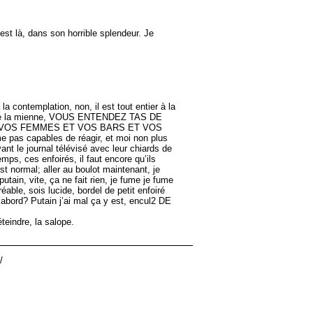
est là, dans son horrible splendeur. Je
la contemplation, non, il est tout entier à la
s, ni de la mienne, VOUS ENTENDEZ TAS DE
 VOS FEMMES ET VOS BARS ET VOS
apables de réagir, et moi non plus
nt le journal télévisé avec leur chiards de
ps, ces enfoirés, il faut encore qu’ils
st normal; aller au boulot maintenant, je
putain, vite, ça ne fait rien, je fume je fume
e, sois lucide, bordel de petit enfoiré
’abord? Putain j’ai mal ça y est, encul2 DE
éteindre, la salope.
/