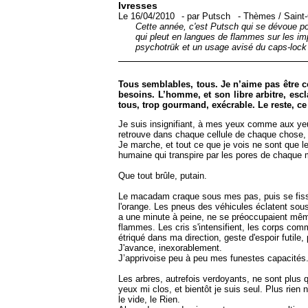
Ivresses
Le 16/04/2010
-
par
Putsch
-
Thèmes
/
Saint
Cette année, c'est Putsch qui se dévoue pou
qui pleut en langues de flammes sur les im
psychotrük et un usage avisé du caps-lock 
Tous semblables, tous. Je n’aime pas être
besoins. L’homme, et son libre arbitre, escla
tous, trop gourmand, exécrable. Le reste, ce 
Je suis insignifiant, à mes yeux comme aux yeux
retrouve dans chaque cellule de chaque chose, 
Je marche, et tout ce que je vois ne sont que l
humaine qui transpire par les pores de chaque
Que tout brûle, putain.
Le macadam craque sous mes pas, puis se fissure
l'orange. Les pneus des véhicules éclatent sous 
a une minute à peine, ne se préoccupaient même
flammes. Les cris s'intensifient, les corps com
étriqué dans ma direction, geste d'espoir futile
J'avance, inexorablement.
J’apprivoise peu à peu mes funestes capacités. 
Les arbres, autrefois verdoyants, ne sont plus
yeux mi clos, et bientôt je suis seul. Plus rien
le vide, le Rien.