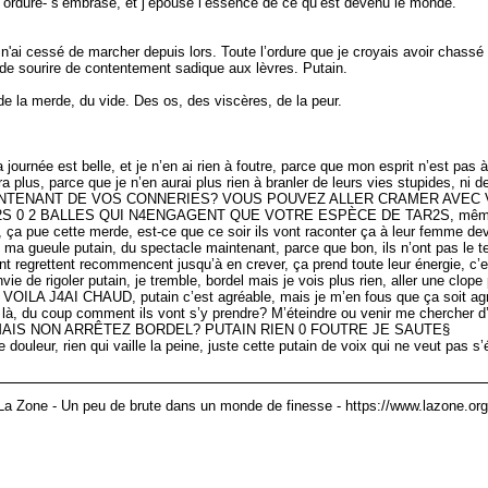
e ordure- s’embrase, et j’épouse l’essence de ce qu’est devenu le monde.
 n'ai cessé de marcher depuis lors. Toute l’ordure que je croyais avoir chassé 
de sourire de contentement sadique aux lèvres. Putain.
u de la merde, du vide. Des os, des viscères, de la peur.
ournée est belle, et je n’en ai rien à foutre, parce que mon esprit n’est pas à 
sera plus, parce que je n’en aurai plus rien à branler de leurs vies stupide
INTENANT DE VOS CONNERIES? VOUS POUVEZ ALLER CRAMER AVEC
0 2 BALLES QUI N4ENGAGENT QUE VOTRE ESPÈCE DE TAR2S, même pas c
 ça pue cette merde, est-ce que ce soir ils vont raconter ça à leur femme deva
ma gueule putain, du spectacle maintenant, parce que bon, ils n’ont pas le tem
nt regrettent recommencent jusqu’à en crever, ça prend toute leur énergie, c’e
ie de rigoler putain, je tremble, bordel mais je vois plus rien, aller une clope 
A J4AI CHAUD, putain c’est agréable, mais je m’en fous que ça soit agréabl
nt là, du coup comment ils vont s’y prendre? M’éteindre ou venir me chercher d
AIS NON ARRÊTEZ BORDEL? PUTAIN RIEN 0 FOUTRE JE SAUTE§
 douleur, rien qui vaille la peine, juste cette putain de voix qui ne veut pas s’
La Zone - Un peu de brute dans un monde de finesse - https://www.lazone.org