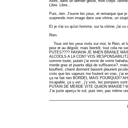
Alors, dans un dernier geste, mon corps -ultim
Libre. Libre…
Puis, rien. J'ouvre les yeux, et remarque que je
surprends mon image dans une vitrine, un stupi
Et je n'ai vu qu'un homme, sur la vitrine; j'ai v
Rien.
Tous ont les yeux rivés sur moi, le Rien, et la j
peur et au dégoût, mais bientôt, tout cela ne 
PUTES???? HAHAHA JE M4EN BRANLE MA
ALCOOLS A LA CON? VOS RESPONSABILIT2S 
somme toute, putain j’ai envie de vomir hahaha,
merde gras et puants déjà de suffisance?, mais 
bouffent, chient dorment baisent pleurent picole
crois que les vapeurs me foutent en vrac, j’ai env
ça ne fait rien BORDEL MAIS POURQUOI? AH VOIL
incapable, ça y est , j’y vois, les pompiers so
PUTAIN DE MERDE VITE QU4ON M4AIDE? M
J’ai juste aperçu le sol, puis rien, pas même une