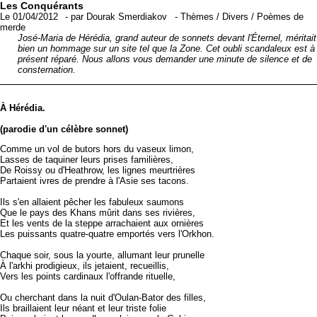
Les Conquérants
Le 01/04/2012
-
par
Dourak Smerdiakov
-
Thèmes
/
Divers
/
Poèmes de
merde
José-Maria de Hérédia, grand auteur de sonnets devant l'Éternel, méritait
bien un hommage sur un site tel que la Zone. Cet oubli scandaleux est à
présent réparé. Nous allons vous demander une minute de silence et de
consternation.
À Hérédia.
(parodie d'un célèbre
sonnet
)
Comme un vol de butors hors du vaseux limon,
Lasses de taquiner leurs prises familières,
De Roissy ou d'Heathrow, les lignes meurtrières
Partaient ivres de prendre à l'Asie ses tacons.
Ils s'en allaient pêcher les fabuleux saumons
Que le pays des Khans mûrit dans ses rivières,
Et les vents de la steppe arrachaient aux ornières
Les puissants quatre-quatre emportés vers l'Orkhon.
Chaque soir, sous la yourte, allumant leur prunelle
À l'arkhi prodigieux, ils jetaient, recueillis,
Vers les points cardinaux l'offrande rituelle,
Ou cherchant dans la nuit d'Oulan-Bator des filles,
Ils braillaient leur néant et leur triste folie