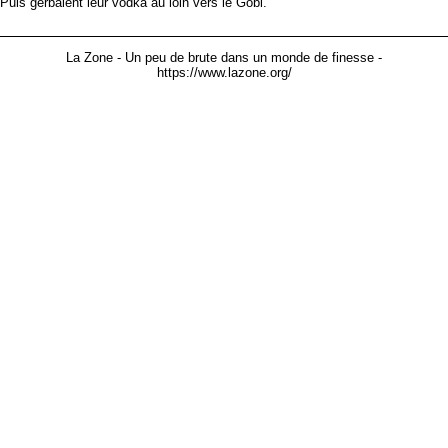
Puis gerbaient leur vodka au loin vers le Gobi.
La Zone - Un peu de brute dans un monde de finesse -
https://www.lazone.org/