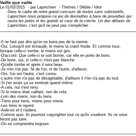
Vaille que vaille
Le 01/02/2015
-
par
Lapinchien
-
Thèmes
/
Débile
/
Idiot
Dans le cadre de notre grand concours de textes sans substantifs,
Lapinchien nous propose ce jeu de devinettes à base de proverbes qui
ravira les petits et les grands et ceux de la crèche. Un des défauts de
Lapinchien, c'est qu'il ne peut pas s'empêcher.
-Il ne faut pas dire qu'on ne boira pas de la sienne.
-Oui. Lorsqu'il est échaudé, le miens la craint froide. Et comme tous,
lorsque celle-ci tombe, le miens est gris.
-D'accord. Que celle-ci te soit bonne, car elle en porte de bons.
-De bons, oui, si celle-ci n'est pas blanche.
-Qu'elle tombe et après il sera beau.
-Je n'en n'ai pas. Ni de l'un, ni de l'autre, d'ailleurs.
-Oui, l'un est l'autre, c'est connu.
-L'autre n'en n'a pas de désagréable, d'ailleurs il n'en n'a pas du tout.
-Si j'en avais ça se sentirait quand même.
-A cela, nul n'est tenu.
-Si le miens était vaillant, rien de cela.
-Loin des miens, loin du tiens.
-Tiens pour tiens, miens pour miens.
-Les tiens le rayent.
-Aide-toi et il t'aidera.
-Comme quoi, ils pourront copyrighter tout ce qu'ils voudront. Ils ne nous
feront pas taire.
-On se comprendra toujours.