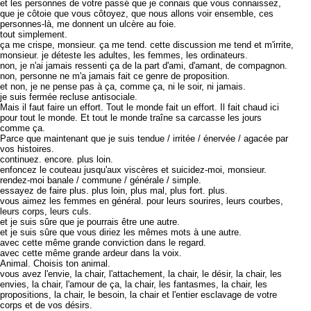
et les personnes de votre passé que je connais que vous connaissez,
que je côtoie que vous côtoyez, que nous allons voir ensemble, ces
personnes-là, me donnent un ulcère au foie.
tout simplement.
ça me crispe, monsieur. ça me tend. cette discussion me tend et m'irrite,
monsieur. je déteste les adultes, les femmes, les ordinateurs.
non, je n'ai jamais ressenti ça de la part d'ami, d'amant, de compagnon.
non, personne ne m'a jamais fait ce genre de proposition.
et non, je ne pense pas à ça, comme ça, ni le soir, ni jamais.
je suis fermée recluse antisociale.
Mais il faut faire un effort. Tout le monde fait un effort. Il fait chaud ici
pour tout le monde. Et tout le monde traîne sa carcasse les jours
comme ça.
Parce que maintenant que je suis tendue / irritée / énervée / agacée par
vos histoires.
continuez. encore. plus loin.
enfoncez le couteau jusqu'aux viscères et suicidez-moi, monsieur.
rendez-moi banale / commune / générale / simple.
essayez de faire plus. plus loin, plus mal, plus fort. plus.
vous aimez les femmes en général. pour leurs sourires, leurs courbes,
leurs corps, leurs culs.
et je suis sûre que je pourrais être une autre.
et je suis sûre que vous diriez les mêmes mots à une autre.
avec cette même grande conviction dans le regard.
avec cette même grande ardeur dans la voix.
Animal. Choisis ton animal.
vous avez l'envie, la chair, l'attachement, la chair, le désir, la chair, les
envies, la chair, l'amour de ça, la chair, les fantasmes, la chair, les
propositions, la chair, le besoin, la chair et l'entier esclavage de votre
corps et de vos désirs.