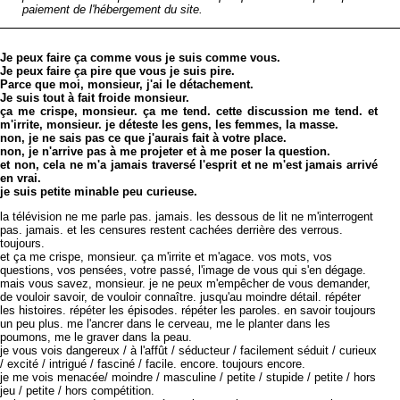
paiement de l'hébergement du site.
Je peux faire ça comme vous je suis comme vous.
Je peux faire ça pire que vous je suis pire.
Parce que moi, monsieur, j'ai le détachement.
Je suis tout à fait froide monsieur.
ça me crispe, monsieur. ça me tend. cette discussion me tend. et
m'irrite, monsieur. je déteste les gens, les femmes, la masse.
non, je ne sais pas ce que j'aurais fait à votre place.
non, je n'arrive pas à me projeter et à me poser la question.
et non, cela ne m'a jamais traversé l'esprit et ne m'est jamais arrivé
en vrai.
je suis petite minable peu curieuse.
la télévision ne me parle pas. jamais. les dessous de lit ne m'interrogent
pas. jamais. et les censures restent cachées derrière des verrous.
toujours.
et ça me crispe, monsieur. ça m'irrite et m'agace. vos mots, vos
questions, vos pensées, votre passé, l'image de vous qui s'en dégage.
mais vous savez, monsieur. je ne peux m'empêcher de vous demander,
de vouloir savoir, de vouloir connaître. jusqu'au moindre détail. répéter
les histoires. répéter les épisodes. répéter les paroles. en savoir toujours
un peu plus. me l'ancrer dans le cerveau, me le planter dans les
poumons, me le graver dans la peau.
je vous vois dangereux / à l'affût / séducteur / facilement séduit / curieux
/ excité / intrigué / fasciné / facile. encore. toujours encore.
je me vois menacée/ moindre / masculine / petite / stupide / petite / hors
jeu / petite / hors compétition.