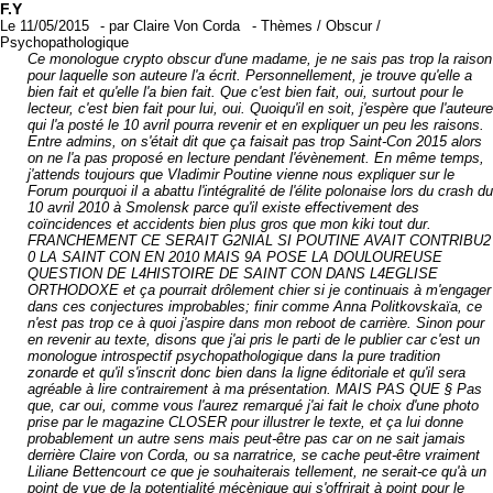
F.Y
Le 11/05/2015
-
par
Claire Von Corda
-
Thèmes
/
Obscur
/
Psychopathologique
Ce monologue crypto obscur d'une madame, je ne sais pas trop la raison
pour laquelle son auteure l'a écrit. Personnellement, je trouve qu'elle a
bien fait et qu'elle l'a bien fait. Que c'est bien fait, oui, surtout pour le
lecteur, c'est bien fait pour lui, oui. Quoiqu'il en soit, j'espère que l'auteure
qui l'a posté le 10 avril pourra revenir et en expliquer un peu les raisons.
Entre admins, on s'était dit que ça faisait pas trop Saint-Con 2015 alors
on ne l'a pas proposé en lecture pendant l'évènement. En même temps,
j'attends toujours que Vladimir Poutine vienne nous expliquer sur le
Forum pourquoi il a abattu l'intégralité de l'élite polonaise lors du crash du
10 avril 2010 à Smolensk parce qu'il existe effectivement des
coïncidences et accidents bien plus gros que mon kiki tout dur.
FRANCHEMENT CE SERAIT G2NIAL SI POUTINE AVAIT CONTRIBU2
0 LA SAINT CON EN 2010 MAIS 9A POSE LA DOULOUREUSE
QUESTION DE L4HISTOIRE DE SAINT CON DANS L4EGLISE
ORTHODOXE et ça pourrait drôlement chier si je continuais à m'engager
dans ces conjectures improbables; finir comme Anna Politkovskaïa, ce
n'est pas trop ce à quoi j'aspire dans mon reboot de carrière. Sinon pour
en revenir au texte, disons que j'ai pris le parti de le publier car c'est un
monologue introspectif psychopathologique dans la pure tradition
zonarde et qu'il s'inscrit donc bien dans la ligne éditoriale et qu'il sera
agréable à lire contrairement à ma présentation. MAIS PAS QUE § Pas
que, car oui, comme vous l'aurez remarqué j'ai fait le choix d'une photo
prise par le magazine CLOSER pour illustrer le texte, et ça lui donne
probablement un autre sens mais peut-être pas car on ne sait jamais
derrière Claire von Corda, ou sa narratrice, se cache peut-être vraiment
Liliane Bettencourt ce que je souhaiterais tellement, ne serait-ce qu'à un
point de vue de la potentialité mécènique qui s'offrirait à point pour le