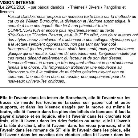
VISION INTERNE
Le 29/02/2016
-
par
pascal dandois
-
Thèmes
/
Divers
/
Pangolins et
licornes
Pascal Dandois nous propose un nouveau texte basé sur la méthode du
cut up de William Burroughs, la divination et l'écriture automatique. Il
semble à bien des égards être lié à son précédent texte
COMPENSATION et encore plus mystérieusement au texte
d'HaiKulysse "Charles Pasqua, es-tu là ?" En effet, ces deux auteurs ont
des styles assez similaires et s'adonnent à des collages stylistiques qui
à la lecture semblent oppressants, non pas tant par leur coté
transgressif (certes présent mais plutôt bien senti) mais par l'ambiance
glauque qui en résulte. Comme dit précédemment, l'angoisse induite par
ces textes dépend entièrement du lecteur et de son état d'esprit.
Personnellement je trouve ça très inspirant même si je ne m'adonnerai
jamais à la chose. J'ai l'impression d'observer une nébuleuse au
télescope suite à la collision de multiples galaxies n'ayant rien en
commun. Une émulsion donc en résulte, une pouponnière pour de
nouveaux univers-îles oniriques.
Elle lit l'avenir dans les testes de Rorschach, elle lit l'avenir sur les
traces de merde les torchures laissées sur papier cul et autre
supports, et dans les kleenex usagés par la morve ou même le
foutre, elle lit l'avenir dans les plies des billets de banques, il faut la
payer d'avance et en liquide, elle lit l'avenir dans les crachats tout
frais, elle lit l'avenir dans les rides faciales ou autre, elle lit l'avenir
à la tête du client, elle lit l'avenir dans les vieux journaux, elle lit
l'avenir dans les romans de SF, elle lit l'avenir dans les pieds, elle
lit l'avenir dans les cuvettes des chiottes ,elles lit l'avenir dans les