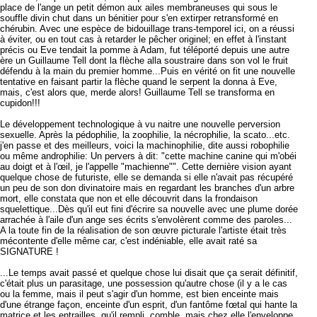
place de l'ange un petit démon aux ailes membraneuses qui sous le
souffle divin chut dans un bénitier pour s'en extirper retransformé en
chérubin. Avec une espèce de bidouillage trans-temporel ici, on a réussi
à éviter, ou en tout cas à retarder le pêcher originel; en effet à l'instant
précis ou Eve tendait la pomme à Adam, fut téléporté depuis une autre
ère un Guillaume Tell dont la flèche alla soustraire dans son vol le fruit
défendu à la main du premier homme...Puis en vérité on fit une nouvelle
tentative en faisant partir la flèche quand le serpent la donna à Eve,
mais, c'est alors que, merde alors! Guillaume Tell se transforma en
cupidon!!!
Le développement technologique à vu naitre une nouvelle perversion
sexuelle. Après la pédophilie, la zoophilie, la nécrophilie, la scato...etc.
j'en passe et des meilleurs, voici la machinophilie, dite aussi robophilie
ou même androphilie: Un pervers à dit: "cette machine canine qui m'obéi
au doigt et à l'œil, je l'appelle "machienne"". Cette dernière vision ayant
quelque chose de futuriste, elle se demanda si elle n'avait pas récupéré
un peu de son don divinatoire mais en regardant les branches d'un arbre
mort, elle constata que non et elle découvrit dans la frondaison
squelettique...Dès qu'il eut fini d'écrire sa nouvelle avec une plume dorée
arrachée à l'aile d'un ange ses écrits s'envolèrent comme des paroles...
A la toute fin de la réalisation de son œuvre picturale l'artiste était très
mécontente d'elle même car, c'est indéniable, elle avait raté sa
SIGNATURE !
...Le temps avait passé et quelque chose lui disait que ça serait définitif,
c'était plus un parasitage, une possession qu'autre chose (il y a le cas
ou la femme, mais il peut s'agir d'un homme, est bien enceinte mais
d'une étrange façon, enceinte d'un esprit, d'un fantôme fœtal qui hante la
matrice et les entrailles, qu'il rempli, comble, mais chez elle l'enveloppe