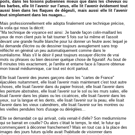
poils, dans les toisons pubiennes mieux que dans les cheveux ou
les barbes, elle lit l'avenir sur l'anus, elle lit l'avenir évidement tout
aussi bien dans les flaques de dégeuli, mais aussi elle lit l'avenir
tout simplement dans les nuages...
Mais professionnellement elle adopta finalement une technique précise,
la voila qui nous la décrit:
"Ma technique de voyance est ainsi: Je bande façon colin-maillard les
yeux de mon client puis le fait tourner 5 fois sur lui même et l'assoit
devant une grande feuille blanche pour lui donner un feutre avec lequel je
lui demande d'écrire ou de dessiner toujours aveuglement sans trop
réfléchir en général un peu automatiquement comme dans le
surréalisme. Mais s'il le désir il peut toujours essayer d'écrire de vrai
mots ou phrases ou bien dessiner quelque chose de figuratif. Au bout de
8 minutes très exactement, je l'arrête et entame face à l'œuvre obtenue
mon travail médiumnique, car tout est écrit partout.
Elle lisait l'avenir des jeunes garçons dans les "cartes de France"
éjaculées nuitamment, elle lisait l'avenir mais maintenant c'est tout autre
choses, elle lisait l'avenir dans du papier froissé, elle lisait l'avenir dans
les peinture abstraites, elle lisait l'avenir sur le sol ou les murs sales, elle
lisait l'avenir dans les plaies ou les cicatrices, elle lisait l'avenir dans les
yeux, sur la langue et les dents, elle lisait l'avenir sur la peau, elle lisait
l'avenir dans les vieux calendriers, elle lisait l'avenir sur les montres ou
les vieilles pendules hors d'usage ou déréglées...
Elle se demandait ce qui arrivait, cela venait-il d'elle? Son mediumnisme
qui se barrait en couille? Ou alors c'était le temps, le réel, le futur qui
commençaient à déconner franchement? Mais en tout cas à la place des
images des jours futurs qu'elle avait l'habitude de visionner dans