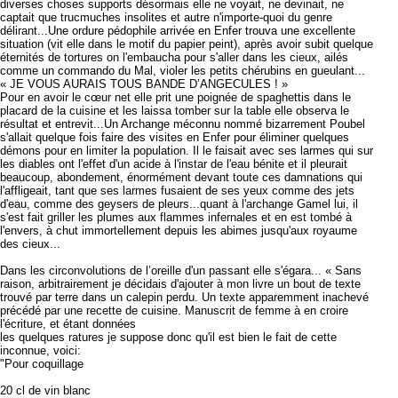
diverses choses supports désormais elle ne voyait, ne devinait, ne
captait que trucmuches insolites et autre n'importe-quoi du genre
délirant...Une ordure pédophile arrivée en Enfer trouva une excellente
situation (vit elle dans le motif du papier peint), après avoir subit quelque
éternités de tortures on l'embaucha pour s'aller dans les cieux, ailés
comme un commando du Mal, violer les petits chérubins en gueulant...
« JE VOUS AURAIS TOUS BANDE D’ANGECULES ! »
Pour en avoir le cœur net elle prit une poignée de spaghettis dans le
placard de la cuisine et les laissa tomber sur la table elle observa le
résultat et entrevit...Un Archange méconnu nommé bizarrement Poubel
s'allait quelque fois faire des visites en Enfer pour éliminer quelques
démons pour en limiter la population. Il le faisait avec ses larmes qui sur
les diables ont l'effet d'un acide à l'instar de l'eau bénite et il pleurait
beaucoup, abondement, énormément devant toute ces damnations qui
l'affligeait, tant que ses larmes fusaient de ses yeux comme des jets
d'eau, comme des geysers de pleurs...quant à l'archange Gamel lui, il
s'est fait griller les plumes aux flammes infernales et en est tombé à
l'envers, à chut immortellement depuis les abimes jusqu'aux royaume
des cieux...
Dans les circonvolutions de l’oreille d'un passant elle s'égara... « Sans
raison, arbitrairement je décidais d'ajouter à mon livre un bout de texte
trouvé par terre dans un calepin perdu. Un texte apparemment inachevé
précédé par une recette de cuisine. Manuscrit de femme à en croire
l'écriture, et étant données
les quelques ratures je suppose donc qu'il est bien le fait de cette
inconnue, voici:
"Pour coquillage
20 cl de vin blanc