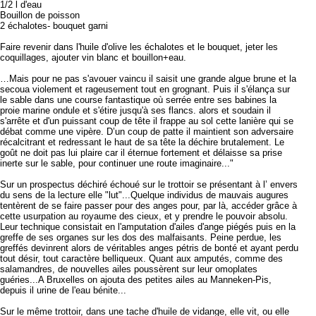
1/2 l d'eau
Bouillon de poisson
2 échalotes- bouquet garni
Faire revenir dans l'huile d'olive les échalotes et le bouquet, jeter les
coquillages, ajouter vin blanc et bouillon+eau.
…Mais pour ne pas s'avouer vaincu il saisit une grande algue brune et la
secoua violement et rageusement tout en grognant. Puis il s'élança sur
le sable dans une course fantastique où serrée entre ses babines la
proie marine ondule et s'étire jusqu'à ses flancs. alors et soudain il
s'arrête et d'un puissant coup de tête il frappe au sol cette lanière qui se
débat comme une vipère. D’un coup de patte il maintient son adversaire
récalcitrant et redressant le haut de sa tête la déchire brutalement. Le
goût ne doit pas lui plaire car il éternue fortement et délaisse sa prise
inerte sur le sable, pour continuer une route imaginaire..."
Sur un prospectus déchiré échoué sur le trottoir se présentant à l’ envers
du sens de la lecture elle "lut"...Quelque individus de mauvais augures
tentèrent de se faire passer pour des anges pour, par là, accéder grâce à
cette usurpation au royaume des cieux, et y prendre le pouvoir absolu.
Leur technique consistait en l'amputation d'ailes d'ange piégés puis en la
greffe de ses organes sur les dos des malfaisants. Peine perdue, les
greffés devinrent alors de véritables anges pétris de bonté et ayant perdu
tout désir, tout caractère belliqueux. Quant aux amputés, comme des
salamandres, de nouvelles ailes poussèrent sur leur omoplates
guéries...A Bruxelles on ajouta des petites ailes au Manneken-Pis,
depuis il urine de l'eau bénite...
Sur le même trottoir, dans une tache d'huile de vidange, elle vit, ou elle