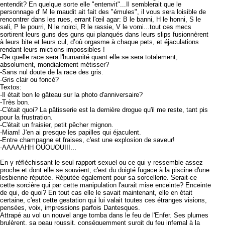
entendit? En quelque sorte elle "entenvit"...Il semblerait que le
personnage d' M le maudit ait fait des "émules", il vous sera loisible de
rencontrer dans les rues, errant l'œil agar: B le banni, H le honni, S le
sali, P le pourri, N le noirci, R le rassie, V le vomi...tout ces mecs
sortirent leurs guns des guns qui planqués dans leurs slips fusionnèrent
à leurs bite et leurs cul, d’où orgasme à chaque pets, et éjaculations
rendant leurs mictions impossibles !
-De quelle race sera l'humanité quant elle se sera totalement,
absolument, mondialement métisser?
-Sans nul doute de la race des gris.
-Gris clair ou foncé?
Textos:
-Il était bon le gâteau sur la photo d'anniversaire?
-Très bon.
-C'était quoi? La pâtisserie est la dernière drogue qu'il me reste, tant pis
pour la frustration.
-C'était un fraisier, petit pêcher mignon.
-Miam! J'en ai presque les papilles qui éjaculent.
-Entre champagne et fraises, c'est une explosion de saveur!
-AAAAAHH OUOUOUIII...
En y réfléchissant le seul rapport sexuel ou ce qui y ressemble assez
proche et dont elle se souvient, c'est du doigté fugace à la piscine d'une
lesbienne réputée. Réputée également pour sa sorcellerie. Serait-ce
cette sorcière qui par cette manipulation l'aurait mise enceinte? Enceinte
de qui, de quoi? En tout cas elle le savait maintenant, elle en était
certaine, c'est cette gestation qui lui valait toutes ces étranges visions,
pensées, voix, impressions parfois Dantesques.
Attrapé au vol un nouvel ange tomba dans le feu de l'Enfer. Ses plumes
brulèrent, sa peau roussit, conséquemment surgit du feu infernal à la