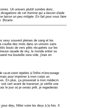
cornes. Un univers plutôt sombre donc,
s divagations de cet homme qui a besoin d'aide
 laisse un peu mitigée. En fait pour vous faire
e. Bizarre.
obes sexy souvent pleines de sang et les
r la courbe des mots dans un univers sans
its bouts de vers pilés récupérés sur les
reuse rasade de sky, le monde entier se
uand ma bouteille sera vide, j'irais en
 va-et-vient répétés à l'infini m'encourage
t mais pour imprimer à mon corps un
ses. En plus, ça prouverait à mon médecin
oit vert avant de traverser, je vérifie une
is le jour où je serais prêt, je regarderais
r dieu, Hitler voire les deux à la fois. Il