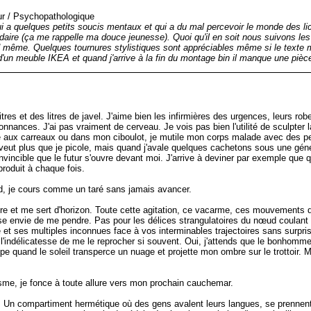
r
/
Psychopathologique
i a quelques petits soucis mentaux et qui a du mal percevoir le monde des li
idaire (ça me rappelle ma douce jeunesse). Quoi qu'il en soit nous suivons le
même. Quelques tournures stylistiques sont appréciables même si le texte me
ce d'un meuble IKEA et quand j'arrive à la fin du montage bin il manque une pièc
 litres et des litres de javel. J'aime bien les infirmières des urgences, leurs r
donnances. J'ai pas vraiment de cerveau. Je vois pas bien l'utilité de sculpte
e aux carreaux ou dans mon ciboulot, je mutile mon corps malade avec des pet
ut plus que je picole, mais quand j'avale quelques cachetons sous une géné
invincible que le futur s'ouvre devant moi. J'arrive à deviner par exemple que q
produit à chaque fois.
ad, je cours comme un taré sans jamais avancer.
re et me sert d'horizon. Toute cette agitation, ce vacarme, ces mouvements de
use envie de me pendre. Pas pour les délices strangulatoires du nœud coulan
et ses multiples inconnues face à vos interminables trajectoires sans surpri
 l'indélicatesse de me le reprocher si souvent. Oui, j'attends que le bonhomme s
ppe quand le soleil transperce un nuage et projette mon ombre sur le trottoir. Ma
isme, je fonce à toute allure vers mon prochain cauchemar.
Un compartiment hermétique où des gens avalent leurs langues, se prennent pou