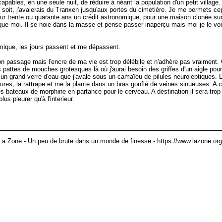
apables, en une seule nuit, de réduire à néant la population d'un petit village
oit, j'avalerais du Tranxen jusqu'aux portes du cimetière. Je me permets cep
sur trente ou quarante ans un crédit astronomique, pour une maison clonée sur
que moi. Il se noie dans la masse et pense passer inaperçu mais moi je le vo
omique, les jours passent et me dépassent.
n passage mais l'encre de ma vie est trop délébile et n'adhère pas vraiment. 
pattes de mouches grotesques là où j'aurai besoin des griffes d'un aigle pour
 un grand verre d'eau que j'avale sous un camaïeu de pilules neuroleptiques. E
 heures, la rattrape et me la plante dans un bras gonflé de veines sinueuses. 
s bateaux de morphine en partance pour le cerveau. A destination il sera trop 
us pleurer qu'à l'interieur.
La Zone - Un peu de brute dans un monde de finesse - https://www.lazone.org