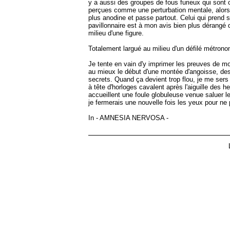
y a aussi des groupes de fous furieux qui sont c
perçues comme une perturbation mentale, alors s
plus anodine et passe partout. Celui qui prend 
pavillonnaire est à mon avis bien plus dérangé 
milieu d'une figure.
Totalement largué au milieu d'un défilé métron
Je tente en vain d'y imprimer les preuves de mo
au mieux le début d'une montée d'angoisse, des 
secrets. Quand ça devient trop flou, je me sers
à tête d'horloges cavalent après l'aiguille des
accueillent une foule globuleuse venue saluer le
je fermerais une nouvelle fois les yeux pour ne pl
In - AMNESIA NERVOSA -