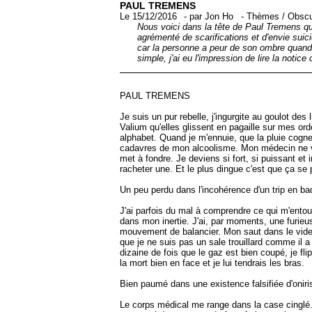
PAUL TREMENS
Le 15/12/2016
-
par
Jon Ho
-
Thèmes
/
Obscu
Nous voici dans la tête de Paul Tremens qu
agrémenté de scarifications et d'envie suic
car la personne a peur de son ombre quand 
simple, j'ai eu l'impression de lire la noti
PAUL TREMENS
Je suis un pur rebelle, j'ingurgite au goulot des
Valium qu'elles glissent en pagaille sur mes or
alphabet. Quand je m'ennuie, que la pluie cogn
cadavres de mon alcoolisme. Mon médecin ne ve
met à fondre. Je deviens si fort, si puissant et 
racheter une. Et le plus dingue c'est que ça se 
Un peu perdu dans l'incohérence d'un trip en b
J'ai parfois du mal à comprendre ce qui m'entou
dans mon inertie. J'ai, par moments, une furie
mouvement de balancier. Mon saut dans le vide 
que je ne suis pas un sale trouillard comme il a
dizaine de fois que le gaz est bien coupé, je fli
la mort bien en face et je lui tendrais les bras.
Bien paumé dans une existence falsifiée d'onir
Le corps médical me range dans la case cinglé. 