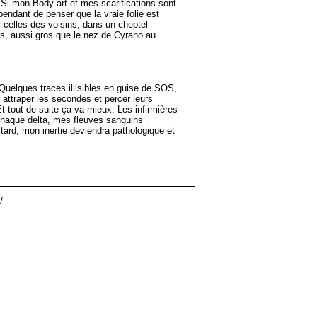
. Si mon Body art et mes scarifications sont
endant de penser que la vraie folie est
 celles des voisins, dans un cheptel
is, aussi gros que le nez de Cyrano au
Quelques traces illisibles en guise de SOS,
 attraper les secondes et percer leurs
t tout de suite ça va mieux. Les infirmières
A chaque delta, mes fleuves sanguins
tard, mon inertie deviendra pathologique et
/