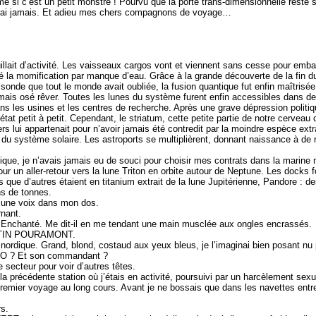
me si c’est un petit monstre ! Pourvu que la porte trans-dimensionnelle rest
ierai jamais. Et adieu mes chers compagnons de voyage…
illait d’activité. Les vaisseaux cargos vont et viennent sans cesse pour emb
ôlé la momification par manque d’eau. Grâce à la grande découverte de la fin d
 sonde que tout le monde avait oubliée, la fusion quantique fut enfin maîtrisée 
is osé rêver. Toutes les lunes du système furent enfin accessibles dans des
ns les usines et les centres de recherche. Après une grave dépression politiq
tat petit à petit. Cependant, le striatum, cette petite partie de notre cerveau
s lui appartenait pour n’avoir jamais été contredit par la moindre espèce ext
 du système solaire. Les astroports se multiplièrent, donnant naissance à de 
ue, je n’avais jamais eu de souci pour choisir mes contrats dans la marine m
un aller-retour vers la lune Triton en orbite autour de Neptune. Les docks fo
dis que d’autres étaient en titanium extrait de la lune Jupitérienne, Pandore : 
ns de tonnes.
 une voix dans mon dos.
nant.
nchanté. Me dit-il en me tendant une main musclée aux ongles encrassés.
RITIN POURAMONT.
nordique. Grand, blond, costaud aux yeux bleus, je l’imaginai bien posant nu 
O ? Et son commandant ?
e secteur pour voir d’autres têtes.
 de la précédente station où j’étais en activité, poursuivi par un harcèlement se
remier voyage au long cours. Avant je ne bossais que dans les navettes entre
s.