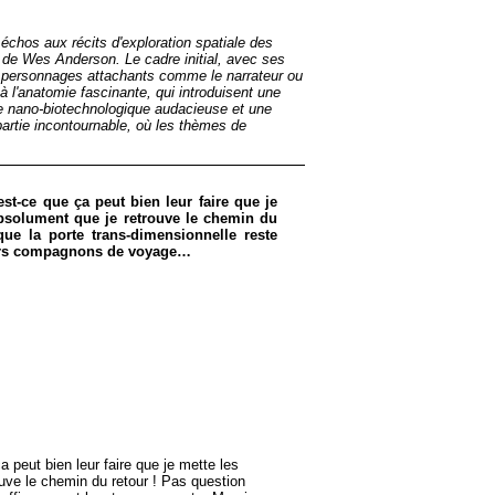
échos aux récits d'exploration spatiale des
de Wes Anderson. Le cadre initial, avec ses
des personnages attachants comme le narrateur ou
 l'anatomie fascinante, qui introduisent une
se nano-biotechnologique audacieuse et une
partie incontournable, où les thèmes de
st-ce que ça peut bien leur faire que je
 absolument que je retrouve le chemin du
ue la porte trans-dimensionnelle reste
chers compagnons de voyage…
 peut bien leur faire que je mette les
ouve le chemin du retour ! Pas question