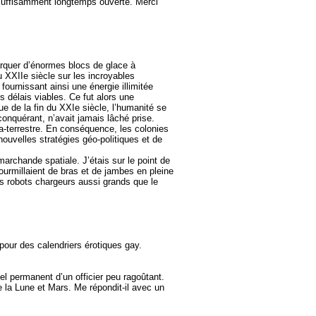
e suffisamment longtemps ouverte. Merci
arquer d’énormes blocs de glace à
u XXIIe siècle sur les incroyables
fournissant ainsi une énergie illimitée
 délais viables. Ce fut alors une
ue de la fin du XXIe siècle, l’humanité se
 conquérant, n’avait jamais lâché prise.
ra-terrestre. En conséquence, les colonies
nouvelles stratégies géo-politiques et de
archande spatiale. J’étais sur le point de
urmillaient de bras et de jambes en pleine
des robots chargeurs aussi grands que le
pour des calendriers érotiques gay.
xuel permanent d’un officier peu ragoûtant.
 la Lune et Mars. Me répondit-il avec un