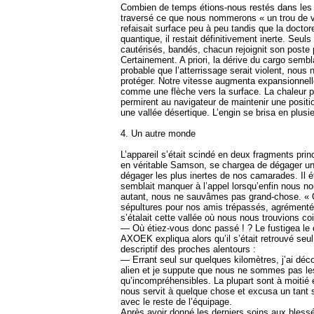
Combien de temps étions-nous restés dans les v
traversé ce que nous nommerons « un trou de 
refaisait surface peu à peu tandis que la doct
quantique, il restait définitivement inerte. Se
cautérisés, bandés, chacun rejoignit son poste p
Certainement. A priori, la dérive du cargo sembl
probable que l’atterrissage serait violent, nou
protéger. Notre vitesse augmenta expansionnelle
comme une flèche vers la surface. La chaleur pr
permirent au navigateur de maintenir une posit
une vallée désertique. L’engin se brisa en plus
4. Un autre monde
L’appareil s’était scindé en deux fragments pri
en véritable Samson, se chargea de dégager u
dégager les plus inertes de nos camarades. Il 
semblait manquer à l’appel lorsqu’enfin nous n
autant, nous ne sauvâmes pas grand-chose. «
sépultures pour nos amis trépassés, agrémentée
s’étalait cette vallée où nous nous trouvions
— Où étiez-vous donc passé ! ? Le fustigea l
AXOEK expliqua alors qu’il s’était retrouvé seul
descriptif des proches alentours :
— Errant seul sur quelques kilomètres, j’ai dé
alien et je suppute que nous ne sommes pas le
qu’incompréhensibles. La plupart sont à moitié 
nous servit à quelque chose et excusa un tant s
avec le reste de l’équipage.
Après avoir donné les derniers soins aux bless