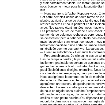
y était parfaitement viable. Ne restait qu’une
nous équiper le mieux possible, la priorité étan
nuit.
— Nous partirons à l’aube. Reposez-vous. Enjoign
Cet astre semblait dénué de toute forme de vie po
planète avaient changé de place tandis que l’ir
restées intactes et nous partirent en file indie
aride. Nos rations étant limitées, nous n’avion
Les premières heures de marche furent assez p
surmontés de colonnes rocheuses ocre rouge. Par
se délestèrent petit à petit des objets non essent
mais l’ascension s’annonçait comaque ; nous n
totalement calcifiée d’une sorte de limace anne
minéralisée comme des saphyrs. La carcasse, à
— Créature autochtone ? Demanda le commandant 
— Fort probablement. Je n’imagine pas un tel m
Pas de temps à perdre ; la priorité restait à att
facilement praticable en dehors de quelques cre
gerbes herbeuses à bout rond retombant au sol,
parallélépipédiques d’origine cristalline. Nous
coucher de soleil magnifique, ceint par ces lun
Nous atteignîmes le sommet en fin de matinée du
de couleurs. De temps en temps, un lézard à de
aperçûmes un troupeau de quadrupèdes herbivore
descente fut aisée, car elle glissait en pente 
de nous en régaler sans craindre l’empoisenemen
effroyablement comique, d’à peine 50 cm de hau
oreilles et une petite bouche d’où dépassait un
réconforta dans notre situation de naufragés de
Nous marchions au milieu d’un Éden panaché, co