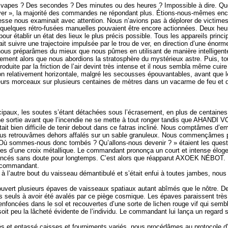
apes ? Des secondes ? Des minutes ou des heures ? Impossible à dire. Quoi qu
ver », la majorité des commandes ne répondant plus. Étions-nous-mêmes enc
oresse nous examinait avec attention. Nous n’avions pas à déplorer de victim
uls quelques rétro-fusées manuelles pouvaient être encore actionnées. Deux he
our établir un état des lieux le plus précis possible. Tous les appareils prin
ait suivre une trajectoire impulsée par le trou de ver, en direction d’une énor
s nous préparâmes du mieux que nous pûmes en utilisant de manière intelligen
ment alors que nous abordions la stratosphère du mystérieux astre. Puis, tout 
oduite par la friction de l’air devint très intense et il nous sembla même cu
ion relativement horizontale, malgré les secousses épouvantables, avant que 
ieurs morceaux sur plusieurs centaines de mètres dans un vacarme de feu et d’
ncipaux, les soutes s’étant détachées sous l’écrasement, en plus de centaines
ne sortie avant que l’incendie ne se mette à tout ronger tandis que AHAND
était bien difficile de tenir debout dans ce fatras incliné. Nous comptâmes 
ous retrouvâmes dehors affalés sur un sable granuleux. Nous commençâmes par
 Où sommes-nous donc tombés ? Qu’allons-nous devenir ? » étaient les que
s d’une croix métallique. Le commandant prononça un court et intense éloge
 coincés sans doute pour longtemps. C’est alors que réapparut AXOEK NÉBOT.
e commandant.
 à l’autre bout du vaisseau démantibulé et s’était enfui à toutes jambes, nous 
couvert plusieurs épaves de vaisseaux spatiaux autant abîmés que le nôtre. D
s seuls à avoir été avalés par ce piège cosmique. Les épaves paraissent trè
enfoncées dans le sol et recouvertes d’une sorte de lichen rouge vif qui sembl
oit peu la lâcheté évidente de l’individu. Le commandant lui lança un regard s
és et entassé caisses et fourniments variés, nous procédâmes au protocole d