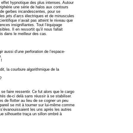
n effet hypnotique des plus intenses. Autour
périphérie une série de halos aux contours
es de gerbes incandescentes, pour se
s jets d’arcs électriques et de minuscules
cientifique n’avait pas atteint le niveau que
ences insignifiantes. Tout l’équipage
es. Il en ressortit qu’il nous fallait
is dans le meilleur des cas.
ir aussi d’une perforation de l’espace-
n.
 !
dit, la courbure algorithmique de la
?
 faire ressentir. Ce fut alors que le cargo
és de-ci delà sans réussir à se stabiliser.
es de flotter au lieu de se cogner un peu
appareil se mit à tourner sur lui-même comme
 s’évanouissaient les uns après les autres
e silhouette traça un sillon ombré à