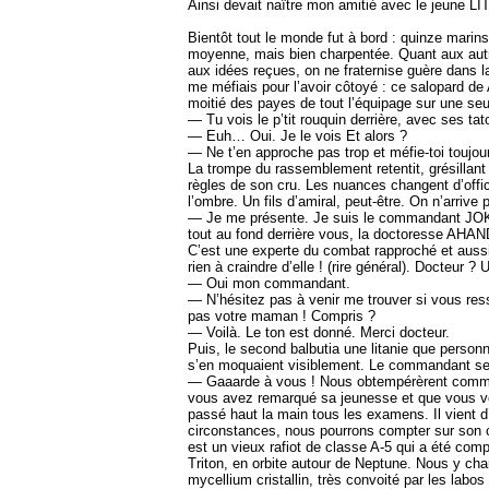
Ainsi devait naître mon amitié avec le jeune LI
Bientôt tout le monde fut à bord : quinze ma
moyenne, mais bien charpentée. Quant aux autre
aux idées reçues, on ne fraternise guère dans l
me méfiais pour l’avoir côtoyé : ce salopard de 
moitié des payes de tout l’équipage sur une seul
— Tu vois le p’tit rouquin derrière, avec ses ta
— Euh… Oui. Je le vois Et alors ?
— Ne t’en approche pas trop et méfie-toi toujours
La trompe du rassemblement retentit, grésillant
règles de son cru. Les nuances changent d’offici
l’ombre. Un fils d’amiral, peut-être. On n’arri
— Je me présente. Je suis le commandant 
tout au fond derrière vous, la doctoresse AHA
C’est une experte du combat rapproché et auss
rien à craindre d’elle ! (rire général). Docteur ?
— Oui mon commandant.
— N’hésitez pas à venir me trouver si vous re
pas votre maman ! Compris ?
— Voilà. Le ton est donné. Merci docteur.
Puis, le second balbutia une litanie que person
s’en moquaient visiblement. Le commandant se ca
— Gaaarde à vous ! Nous obtempérèrent comme 
vous avez remarqué sa jeunesse et que vous vo
passé haut la main tous les examens. Il vient d’
circonstances, nous pourrons compter sur son 
est un vieux rafiot de classe A-5 qui a été co
Triton, en orbite autour de Neptune. Nous y ch
mycellium cristallin, très convoité par les labo