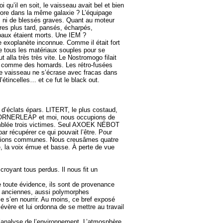
’il en soit, le vaisseau avait bel et bien
ore dans la même galaxie ? L’équipage
es ni de blessés graves. Quant au moteur
ures plus tard, pansés, écharpés,
cipaux étaient morts. Une IEM ?
me exoplanète inconnue. Comme il était fort
te tous les matériaux souples pour se
alla très très vite. Le Nostromogo filait
ire comme des homards. Les rétro-fusées
le vaisseau ne s’écrase avec fracas dans
étincelles… et ce fut le black out.
 d’éclats épars. LITERT, le plus costaud,
I VORNERLEAP et moi, nous occupions de
d’emblée trois victimes. Seul AXOEK NÉBOT
 récupérer ce qui pouvait l’être. Pour
stions communes. Nous creusâmes quatre
, la voix émue et basse. À perte de vue
croyant tous perdus. Il nous fit un
e toute évidence, ils sont de provenance
s anciennes, aussi polymorphes
e s’en nourrir. Au moins, ce bref exposé
évère et lui ordonna de se mettre au travail
’analyse de l’environnement. L’atmosphère