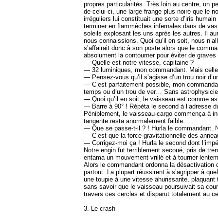
propres particularités. Très loin au centre, un 
de celui-ci, une large frange plus noire que le n
irréguliers lui constituait une sorte d’iris hum
terminer en flammèches infernales dans de vast
soleils explosant les uns après les autres. Il aur
nous connaissions. Quoi qu’il en soit, nous n’al
s’affairait donc à son poste alors que le command
absolument la contourner pour éviter de graves 
— Quelle est notre vitesse, capitaine ?
— 32 luminiques, mon commandant. Mais celle
— Pensez-vous qu’il s’agisse d’un trou noir d’
— C’est parfaitement possible, mon commandant. P
temps ou d’un trou de ver… Sans astrophysicien
— Quoi qu’il en soit, le vaisseau est comme asp
— Barre à 90° ! Répéta le second à l’adresse d
Péniblement, le vaisseau-cargo commença à inclin
tangente resta anormalement faible.
— Que se passe-t-il ? ! Hurla le commandant. N
— C’est que la force gravitationnelle des anneau
— Corrigez-moi ça ! Hurla le second dont l’impét
Notre engin fut terriblement secoué, pris de t
entama un mouvement vrillé et à tourner lentemen
Alors le commandant ordonna la désactivation de 
partout. La plupart réussirent à s’agripper à qu
une toupie à une vitesse ahurissante, plaquant t
sans savoir que le vaisseau poursuivait sa cou
travers ces cercles et disparut totalement au cen
3. Le crash