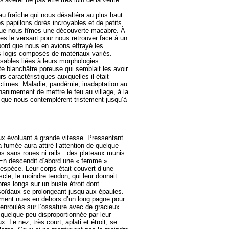
 fraîche qui nous désaltéra au plus haut
es papillons dorés incroyables et de petits
e que nous fîmes une découverte macabre. À
es le versant pour nous retrouver face à un
ord que nous en avions effrayé les
s logis composés de matériaux variés.
ssables liées à leurs morphologies
ûte blanchâtre poreuse qui semblait les avoir
s caractéristiques auxquelles il était
ictimes. Maladie, pandémie, inadaptation au
nanimement de mettre le feu au village, à la
ie que nous contemplèrent tristement jusqu’à
reux évoluant à grande vitesse. Pressentant
fumée aura attiré l’attention de quelque
 sans roues ni rails : des plateaux munis
. En descendit d’abord une « femme »
espèce. Leur corps était couvert d’une
scle, le moindre tendon, qui leur donnait
res longs sur un buste étroit dont
usoïdaux se prolongeant jusqu’aux épaules.
ement nues en dehors d’un long pagne pour
enroulés sur l’ossature avec de gracieux
 quelque peu disproportionnée par leur
Le nez, très court, aplati et étroit, se