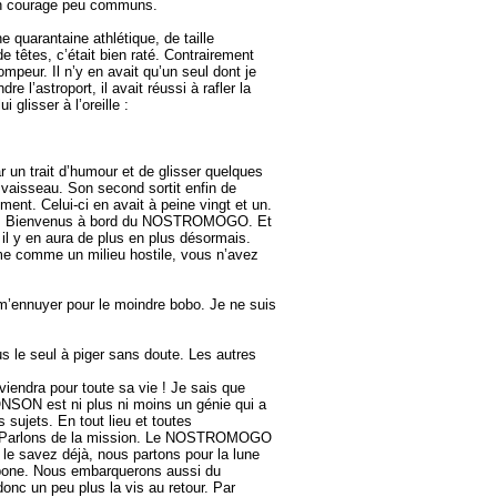
d’un courage peu communs.
arantaine athlétique, de taille
têtes, c’était bien raté. Contrairement
peur. Il n’y en avait qu’un seul dont je
l’astroport, il avait réussi à rafler la
glisser à l’oreille :
 un trait d’humour et de glisser quelques
e vaisseau. Son second sortit enfin de
ent. Celui-ci en avait à peine vingt et un.
. Bienvenus à bord du NOSTROMOGO. Et
l y en aura de plus en plus désormais.
me comme un milieu hostile, vous n’avez
’ennuyer pour le moindre bobo. Je ne suis
s le seul à piger sans doute. Les autres
ndra pour toute sa vie ! Je sais que
NSON est ni plus ni moins un génie qui a
 sujets. En tout lieu et toutes
-le. Parlons de la mission. Le NOSTROMOGO
le savez déjà, nous partons pour la lune
arbone. Nous embarquerons aussi du
donc un peu plus la vis au retour. Par