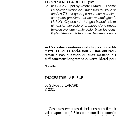
THOCESTRIS LA BLEUE (1/2)
Le 10/09/2025
-
par
sylvestre Evrard
-
Thème
La science-fiction de Thocestris la Bleue s
années 70, évoquant presque une parodie 
astroports grouillants et ses technologies 
LITERT. Cependant, l'intrigue bascule de ma
dimension sexuelle et orgiaque d'une origi
tension érotique inhabituelle, brise les co
l'hybridation et de la survie devraient s'en
— Ces sales créatures diaboliques nous file
mette les voiles après tout ? Elles ont rec
retour ! Pas question qu’elles mettent la
suffisamment longtemps ouverte. Merci pour
Novella
THOCESTRIS LA BLEUE
de Sylvestre EVRARD
© 2025
— Ces sales créatures diaboliques nous filent l
voiles après tout ? Elles ont recueilli les donn