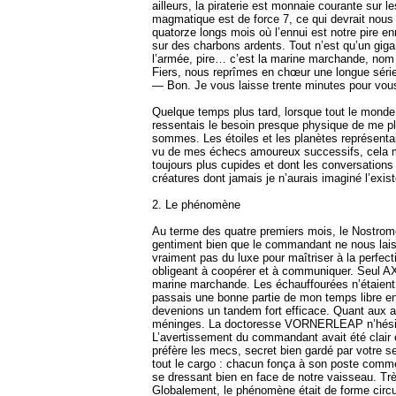
ailleurs, la piraterie est monnaie courante sur
magmatique est de force 7, ce qui devrait nou
quatorze longs mois où l’ennui est notre pire e
sur des charbons ardents. Tout n’est qu’un gi
l’armée, pire… c’est la marine marchande, nom 
Fiers, nous reprîmes en chœur une longue série
— Bon. Je vous laisse trente minutes pour vous 
Quelque temps plus tard, lorsque tout le monde
ressentais le besoin presque physique de me plo
sommes. Les étoiles et les planètes représentai
vu de mes échecs amoureux successifs, cela me
toujours plus cupides et dont les conversations i
créatures dont jamais je n’aurais imaginé l’exis
2. Le phénomène
Au terme des quatre premiers mois, le Nostromogo
gentiment bien que le commandant ne nous laiss
vraiment pas du luxe pour maîtriser à la perfect
obligeant à coopérer et à communiquer. Seul AXO
marine marchande. Les échauffourées n’étaient p
passais une bonne partie de mon temps libre e
devenions un tandem fort efficace. Quant aux a
méninges. La doctoresse VORNERLEAP n’hésitait
L’avertissement du commandant avait été clair e
préfère les mecs, secret bien gardé par votre se
tout le cargo : chacun fonça à son poste comm
se dressant bien en face de notre vaisseau. Très 
Globalement, le phénomène était de forme circ