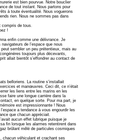
urerie est bien pourvue. Notre bouclier
nce de tout instant. Nous partons pour
prêts à toute éventualité. Nous voguerons
pprends rien. Nous ne sommes pas dans
t compris de tous.
pez !
sonna enfin comme une délivrance. Je
es navigateurs de l’espace que nous
a peut sembler un peu prétentieux, mais au
 congénères toujours plus décevants,
rit allait bientôt s’effondrer au contact de
 belloriens. La routine s’installait
xercices et manœuvres. Ceci dit, ce n’était
rrer les liens entre les marins en les
sse faire une longue carrière dans la
ontact, en quelque sorte. Pour ma part, je
 mémoire est impressionnante ! Nous
 l’espace a tendance à vous engourdir les
ance que chacun appréciait.
avait aucun effet lubrique puisque je
sa fin lorsque les alarmes retentirent dans
gaz brûlant mêlé de particules cosmiques
, chacun véhiculant et crachant ses