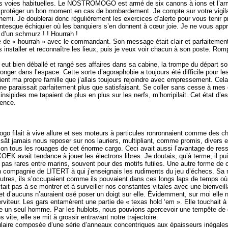
 les voies habituelles. Le NOSTROMOGO est armé de six canons à ions et l’arm
s protéger un bon moment en cas de bombardement. Je compte sur votre vigila
nnemi. Je doublerai donc régulièrement les exercices d’alerte pour vous tenir 
gantesque échiquier où les banquiers s’en donnent à cœur joie. Je ne vous a
d’un schmurz ! ! Hourrah !
 de « hourrah » avec le commandant. Son message était clair et parfaitemen
installer et reconnaître les lieux, puis je veux voir chacun à son poste. Rom
 eut bien déballé et rangé ses affaires dans sa cabine, la trompe du départ 
nger dans l’espace. Cette sorte d’agoraphobie a toujours été difficile pour l
ent ma propre famille que j’allais toujours rejoindre avec empressement. Cel
 paraissait parfaitement plus que satisfaisant. Se coller sans cesse à mes
nsipides me tapaient de plus en plus sur les nerfs, m’horripilait. Cet état d’esp
tence.
 filait à vive allure et ses moteurs à particules ronronnaient comme des chats
ât jamais nous reposer sur nos lauriers, multipliant, comme promis, divers e
ion tous les rouages de cet énorme cargo. Ceci avait aussi l’avantage de resse
EK avait tendance à jouer les électrons libres. Je doutais, qu’à terme, il pui
as rares entre marins, souvent pour des motifs futiles. Une autre forme de c
n compagnie de LITERT à qui j’enseignais les rudiments du jeu d’échecs. Sa
utres, ils s’occupaient comme ils pouvaient dans ces longs laps de temps où
 pas à se montrer et à surveiller nos constantes vitales avec une bienveill
t d’aucuns n’auraient osé poser un doigt sur elle. Évidemment, sur moi elle n’
rviteur. Les gars entamèrent une partie de « texas hold ‘em ». Elle touchait à 
e un seul homme. Par les hublots, nous pouvions apercevoir une tempête de 
vite, elle se mit à grossir entravant notre trajectoire.
ulaire composée d’une série d’anneaux concentriques aux épaisseurs inégales