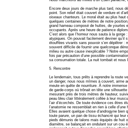
Encore deux jours de marche plus tard, nous d
point. Son relief était couvert de verdure et d’a
oiseaux chanteurs. Le moral était au plus haut 
quelques centaines de mètres de notre position,
grand hameau composé de huttes, de yourtes et 
occupants. Après une heure de patience diplom
C’est alors que l’horreur nous sauta à la gorge
atypiques. On pouvait facilement deviner qu’il s
étouffées vivants sans pouvoir s’en dépêtrer : m
souvent difficile de fournir une quelconque dén
milieu ou autre cause inexplicable ? Notre empa
fois par précaution d’une possible contaminatio
sa consumation totale. La nuit tombait et nous
5. Rencontre
Le lendemain, tous prêts à reprendre la route ve
un danger, nous nous mîmes à couvert, arme au p
meute en quête de nourriture. À notre immense
de garde-corps où trônait en tête une silhouett
mesurant près de trois mètres de hauteur, suiv
peau bleu clair littéralement collée à leur musc
l’air d’écorchés. De toute évidence ces êtres é
l’anatomie ne ressemblait en rien à celle d’une
Elles avaient quelque chose d’androgyne bien q
toute parure, un pan de tissu échancré qui leu
pieds démunis de talons mais équipés de huit or
diamètre, se balançait en ondulant sur un cou él