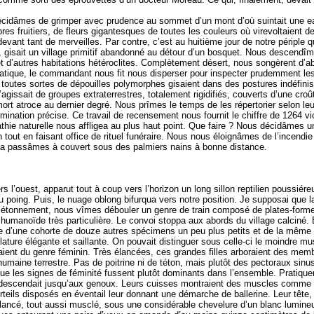
écidâmes de grimper avec prudence au sommet d’un mont d’où suintait une eau
rbres fruitiers, de fleurs gigantesques de toutes les couleurs où virevoltaient d
devant tant de merveilles. Par contre, c’est au huitième jour de notre péripl
 gisait un village primitif abandonné au détour d’un bosquet. Nous descendîm
d’autres habitations hétéroclites. Complètement désert, nous songèrent d’ab
atique, le commandant nous fit nous disperser pour inspecter prudemment le
 : toutes sortes de dépouilles polymorphes gisaient dans des postures indéfini
’agissait de groupes extraterrestres, totalement rigidifiés, couverts d’une cro
ort atroce au dernier degré. Nous prîmes le temps de les répertorier selon leur
omination précise. Ce travail de recensement nous fournit le chiffre de 1264 v
thie naturelle nous affligea au plus haut point. Que faire ? Nous décidâmes u
n tout en faisant office de rituel funéraire. Nous nous éloignâmes de l’incend
 la passâmes à couvert sous des palmiers nains à bonne distance.
rs l’ouest, apparut tout à coup vers l’horizon un long sillon reptilien poussié
oing. Puis, le nuage oblong bifurqua vers notre position. Je supposai que la 
 étonnement, nous vîmes débouler un genre de train composé de plates-formes
e humanoïde très particulière. Le convoi stoppa aux abords du village calciné
ie d’une cohorte de douze autres spécimens un peu plus petits et de la même 
ulature élégante et saillante. On pouvait distinguer sous celle-ci le moindre mu
taient du genre féminin. Très élancées, ces grandes filles arboraient des memb
 humaine terrestre. Pas de poitrine ni de téton, mais plutôt des pectoraux sin
ue les signes de féminité fussent plutôt dominants dans l’ensemble. Pratiqu
r descendait jusqu’aux genoux. Leurs cuisses montraient des muscles comme 
teils disposés en éventail leur donnant une démarche de ballerine. Leur tête,
ancé, tout aussi musclé, sous une considérable chevelure d’un blanc lumineux. 