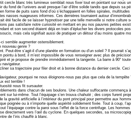
petit cercle blanc très lumineux semblait nous fixer tout en pointant sur nous u
oir du fond de l’univers avait presque l’air d’être solide tandis que depuis sa 
ain en forme de puits sans fond d’où s’échappaient en folles spirales, multitud
es nasses nuageuses informes. Ces dernières tournaient autour d’innombrable
ait été facile de se laisser hypnotiser par une telle merveille si notre culture s
lions pas satisfaire notre curiosité en mettant en jeu nos pauvres petites exist
ant et son second étaient déjà en train d’éplucher les divers protocoles possibl
soucis, mais cela signifiait aussi de pratiquer un détour d’au moins quatre mo
-ci semble augmenter ostensiblement.
un nouveau genre ?
eut-être s’agit-il d’une planète en formation ou d’un soleil ? Il pourrait s’ag
 pointu à bord, il m’est impossible de vous renseigner avec plus de précisio
iré et je propose de prendre immédiatement la tangente. La barre à 90° toute
u navigateur.
er sa trajectoire pour filer droit et à bonne distance du dernier cercle. Ceci 
avigateur, pourquoi ne nous éloignons-nous pas plus que cela de la tempête 
x est terrible !
uosité nous fit sursauter.
remblements dans chacun de ses boulons. Une chaleur suffocante commença à se
t sur lui-même. Tout l’équipage s’en trouva chahuté ; des corps furent projet
la gravité artificielle à l’intérieur du pont principal pour permettre aux homm
elque poignée ou à n’importe quelle aspérité solidement fixée. Tout à coup, l’
out l’équipage contre la paroi sous l’effet de la force centrifuge. Les hommes
rse directement vers l’œil du cyclone. En quelques secondes, sa microscopiqu
tre de l’iris chauffé à blanc.