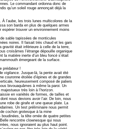
ersonnes. Le commandant ordonna donc de
ndis qu’un soleil rouge annonçait déjà la
 À l’aube, les trois lunes multicolores de la
ndossa son barda en plus de quelques armes
pour espérer trouver un environnement moins
 de sable tapissées de monticules
s noires. Il faisait très chaud et les gars
ravité était inférieure à celle de la terre,
us croisâmes l’étrange dépouille organique
 la matière inerte d’un bleu foncé s’était
e mammouth émergeant de la surface.
e prédateur !
de vigilance. Jusque-là, la pente avait été
une couronne étoilée d’épines et de grandes
verticale, heureusement composé de paliers
és, nous bivouaquâmes à même la paroi. Un
majestueux très loin à l’horizon.
ssie en variétés de formes, de tailles et
nt nous devions avoir l’air. De loin, nous
ne robe de girafe et une queue plate. La
darines. Un test préliminaire nous permit
e de cochon grotesque à la mine
boudinées, la tête ornée de quatre petites
. Belle rencontre clownesque qui nous
rées, nous ignoraient au plus haut point.
avérer ne pas être très loin de la vérité…