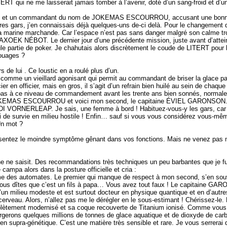
TERT qui ne me laisserait jamais tomber à l’avenir, doté d’un sang-froid et 
rins et un commandant du nom de JOKEMAS ESCOURROU, accusant une bonne qu
s gars, j’en connaissais déjà quelques-uns de-ci delà. Pour le changement de 
a marine marchande. Car l’espace n’est pas sans danger malgré son calme trom
AXOEK NÉBOT. Le dernier jour d’une précédente mission, juste avant d’atteindre 
e partie de poker. Je chahutais alors discrètement le coude de LITERT pour lui 
touages ?
 de lui . Ce loustic en a roulé plus d’un.
 comme un vieillard agonisant qui permit au commandant de briser la glace par
er en officier, mais en gros, il s’agit d’un refrain bien huilé au sein de chaqu
ve pas à ce niveau de commandement avant les trente ans bien sonnés, normalem
JOKEMAS ESCOURROU et voici mon second, le capitaine ÉVIEL GARONSON
NDI VORNERLEAP. Je sais, une femme à bord ! Habituez-vous-y les gars, car i
i de survie en milieu hostile ! Enfin… sauf si vous vous considérez vous-mê
 Un mot ?
ssentez le moindre symptôme gênant dans vos fonctions. Mais ne venez pas m
ne ne saisit. Des recommandations très techniques un peu barbantes que je fu
mpa alors dans la posture officielle et cria :
des automates. Le premier qui manque de respect à mon second, s’en souvie
us dîtes que c’est un fils à papa… Vous avez tout faux ! Le capitaine GARO
un milieu modeste et est surtout docteur en physique quantique et en d’autres
cerveau. Alors, n’allez pas me le dérégler en le sous-estimant ! Chérissez
mplètement modernisé et sa coque recouverte de Titanium ionisé. Comme vous 
argerons quelques millions de tonnes de glace aquatique et de dioxyde de c
s en supra-génétique. C’est une matière très sensible et rare. Je vous serrerai 