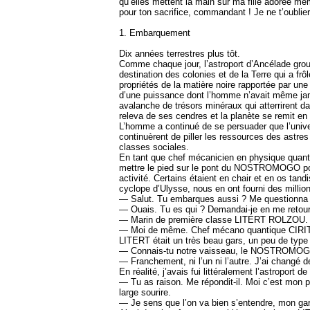
qu’elles mettent la main sur ma fille adorée mê
pour ton sacrifice, commandant ! Je ne t’oubl
1. Embarquement
Dix années terrestres plus tôt.
Comme chaque jour, l’astroport d’Ancélade grou
destination des colonies et de la Terre qui a fr
propriétés de la matière noire rapportée par une
d’une puissance dont l’homme n’avait même jama
avalanche de trésors minéraux qui atterrirent da
releva de ses cendres et la planète se remit en é
L’homme a continué de se persuader que l’univer
continuèrent de piller les ressources des astres
classes sociales.
En tant que chef mécanicien en physique quantiq
mettre le pied sur le pont du NOSTROMOGO pour 
activité. Certains étaient en chair et en os tan
cyclope d’Ulysse, nous en ont fourni des millio
— Salut. Tu embarques aussi ? Me questionna
— Ouais. Tu es qui ? Demandai-je en me retour
— Marin de première classe LITERT ROLZOU. E
— Moi de même. Chef mécano quantique CI
LITERT était un très beau gars, un peu de type 
— Connais-tu notre vaisseau, le NOSTROMOG
— Franchement, ni l’un ni l’autre. J’ai changé d
En réalité, j’avais fui littéralement l’astroport
— Tu as raison. Me répondit-il. Moi c’est mon p
large sourire.
— Je sens que l’on va bien s’entendre, mon gar