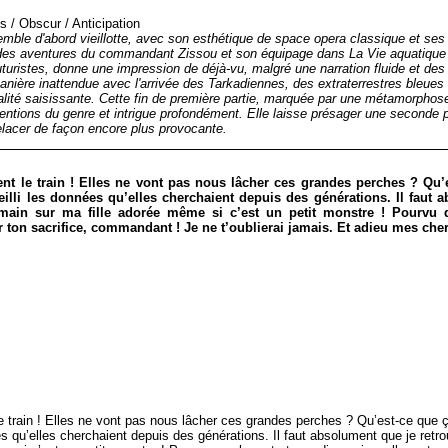
s
/
Obscur
/
Anticipation
emble d'abord vieillotte, avec son esthétique de space opera classique et ses 
des aventures du commandant Zissou et son équipage dans La Vie aquatique 
futuristes, donne une impression de déjà-vu, malgré une narration fluide et 
nière inattendue avec l'arrivée des Tarkadiennes, des extraterrestres bleues à
nalité saisissante. Cette fin de première partie, marquée par une métamorpho
nventions du genre et intrigue profondément. Elle laisse présager une seconde 
trelacer de façon encore plus provocante.
nt le train ! Elles ne vont pas nous lâcher ces grandes perches ? Qu’e
ueilli les données qu’elles cherchaient depuis des générations. Il faut
 main sur ma fille adorée même si c’est un petit monstre ! Pourvu q
 ton sacrifice, commandant ! Je ne t’oublierai jamais. Et adieu mes 
e train ! Elles ne vont pas nous lâcher ces grandes perches ? Qu’est-ce que ça
ées qu’elles cherchaient depuis des générations. Il faut absolument que je retr