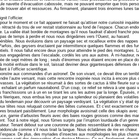
 seule navette d’évacuation cabossée, mais ne pouvant emporter que trois p
t de trouver abri et ressources. Au firmament, planaient trois énormes lunes ta
it l’officier.
ur le moment et ce fait apparent ne faisait qu’attiser notre curiosité inquiète.
is rétracté du trou de ver restait stationnaire au fond de l’espace. Chacun e
nne. La vallée était bordée de montagnes qu’il nous faudrait d’abord franchir 
s pas de temps à perdre et nous nous dirigeâmes vers l’Ouest, au hasard.
énibles. Nous évoluions dans un paysage sec et rocailleux entre des nappes
fois, des geysers éructaient par intermittence quelques flammes et des fumée
iels. Il nous fallut encore deux jours pour atteindre le pied des montagnes. La g
ous engageâmes dans l’escalade, cordés les uns aux autres. À mi-hauteur, no
lée de sept mètres de long ; seuls d’énormes yeux étaient encore en place dont
 moitié enfouie dans le sol, laissait deviner deux gigantesques défenses d
à l’officier scientifique.
onstre aux commandes d’un astronef. De son vivant, ce devait être un terribl
eindre l’autre versant, mais cette rencontre inopinée nous incita à encore plus 
vasses. La végétation se résumait à des sortes de cactus à tête fleurie sur 
 exhalant un parfum nauséabond. D’un coup, ce relief se releva à une quasi 
 les franchissions un à un en se tirant les uns les autres par la longe. Épuis
es féeriques, nous embua les yeux par sa splendeur où planaient des volatiles 
 lendemain pour découvrir un paysage verdoyant. La végétation s’y était épai
ux têtes nous reluquait comme des bêtes curieuses. Et c’est exactement ce do
s broutant paisiblement. Leur morphologie avoisinait celle des okapis avec u
douce, garnie d’arbustes fleuris avec des baies rouges grosses comme des man
t. Tout à notre régal, nous fûmes surpris par l’irruption lourdaude d’un genr
teur. Tenant debout sur une couronne de pattes ressemblant à des nageoires 
 pédoncule comme s’il nous tirait la langue. Nous éclatâmes de rire en chœur
 l’espace. De plus, des myriades d’insectes aux morphologies les plus chamar
mme sorti des éprouvettes d’un docteur Moreau. Ce qui, finalement, devait s’