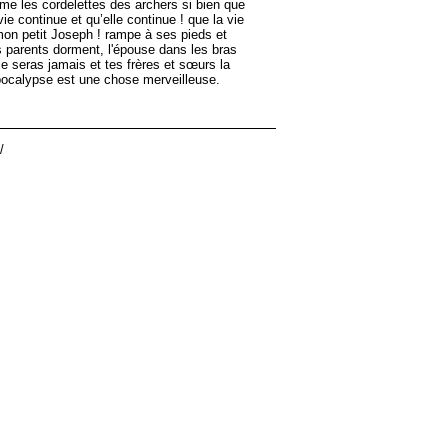
e les cordelettes des archers si bien que
e continue et qu’elle continue ! que la vie
 mon petit Joseph ! rampe à ses pieds et
s parents dorment, l'épouse dans les bras
le seras jamais et tes frères et sœurs la
Apocalypse est une chose merveilleuse.
/