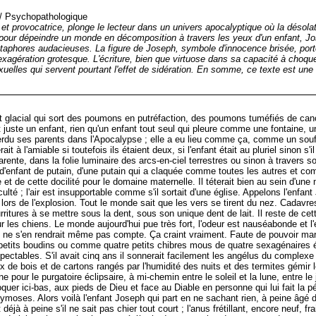
/
Psychopathologique
e et provocatrice, plonge le lecteur dans un univers apocalyptique où la désolat
pour dépeindre un monde en décomposition à travers les yeux d'un enfant, Jo
aphores audacieuses. La figure de Joseph, symbole d'innocence brisée, port
exagération grotesque. L'écriture, bien que virtuose dans sa capacité à choquer
elles qui servent pourtant l'effet de sidération. En somme, ce texte est une 
vent glacial qui sort des poumons en putréfaction, des poumons tuméfiés de can
t juste un enfant, rien qu'un enfant tout seul qui pleure comme une fontaine, u
 perdu ses parents dans l'Apocalypse ; elle a eu lieu comme ça, comme un souf
t à l'amiable si toutefois ils étaient deux, si l'enfant était au pluriel sinon s'i
ente, dans la folie luminaire des arcs-en-ciel terrestres ou sinon à travers son
ns d'enfant de putain, d'une putain qui a claquée comme toutes les autres et 
et de cette docilité pour le domaine maternelle. Il téterait bien au sein d'une
ficulté ; l'air est insupportable comme s'il sortait d'une église. Appelons l'en
ez lors de l'explosion. Tout le monde sait que les vers se tirent du nez. Cadavre
itures à se mettre sous la dent, sous son unique dent de lait. Il reste de c
ur les chiens. Le monde aujourd'hui pue très fort, l'odeur est nauséabonde et 
u'il ne s'en rendrait même pas compte. Ça craint vraiment. Faute de pouvoir mar
tits boudins ou comme quatre petits chibres mous de quatre sexagénaires ét
ectables. S'il avait cinq ans il sonnerait facilement les angélus du complexe 
 de bois et de cartons rangés par l'humidité des nuits et des termites gémir 
ne pour le purgatoire éclipsaire, à mi-chemin entre le soleil et la lune, entre l
quer ici-bas, aux pieds de Dieu et face au Diable en personne qui lui fait la p
ymoses. Alors voilà l'enfant Joseph qui part en ne sachant rien, à peine âgé
éjà à peine s'il ne sait pas chier tout court ; l'anus frétillant, encore neuf,