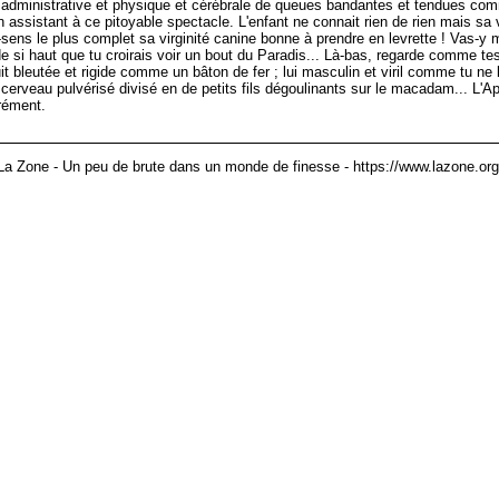
administrative et physique et cérébrale de queues bandantes et tendues comm
ssistant à ce pitoyable spectacle. L'enfant ne connait rien de rien mais sa vi
n-sens le plus complet sa virginité canine bonne à prendre en levrette ! Vas-y
e si haut que tu croirais voir un bout du Paradis... Là-bas, regarde comme te
it bleutée et rigide comme un bâton de fer ; lui masculin et viril comme tu ne 
cerveau pulvérisé divisé en de petits fils dégoulinants sur le macadam... L'
rément.
La Zone - Un peu de brute dans un monde de finesse - https://www.lazone.org