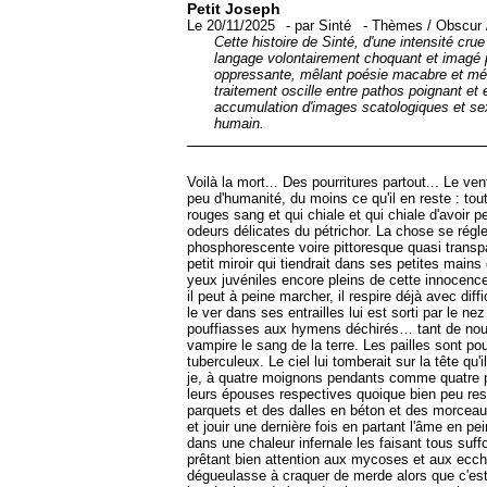
Petit Joseph
Le 20/11/2025
-
par
Sinté
-
Thèmes
/
Obscur
Cette histoire de Sinté, d'une intensité cru
langage volontairement choquant et imagé 
oppressante, mêlant poésie macabre et mét
traitement oscille entre pathos poignant et 
accumulation d'images scatologiques et sexu
humain.
Voilà la mort... Des pourritures partout... Le 
peu d'humanité, du moins ce qu'il en reste : tou
rouges sang et qui chiale et qui chiale d'avoir
odeurs délicates du pétrichor. La chose se réglerai
phosphorescente voire pittoresque quasi transpar
petit miroir qui tiendrait dans ses petites mai
yeux juvéniles encore pleins de cette innocence 
il peut à peine marcher, il respire déjà avec dif
le ver dans ses entrailles lui est sorti par le n
pouffiasses aux hymens déchirés… tant de nourr
vampire le sang de la terre. Les pailles sont po
tuberculeux. Le ciel lui tomberait sur la tête q
je, à quatre moignons pendants comme quatre pe
leurs épouses respectives quoique bien peu resp
parquets et des dalles en béton et des morceaux
et jouir une dernière fois en partant l'âme en pei
dans une chaleur infernale les faisant tous suffo
prêtant bien attention aux mycoses et aux ecch
dégueulasse à craquer de merde alors que c'est d