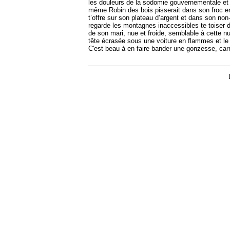
les douleurs de la sodomie gouvernementale et 
même Robin des bois pisserait dans son froc en a
t’offre sur son plateau d’argent et dans son no
regarde les montagnes inaccessibles te toiser d
de son mari, nue et froide, semblable à cette nu
tête écrasée sous une voiture en flammes et le 
C'est beau à en faire bander une gonzesse, car