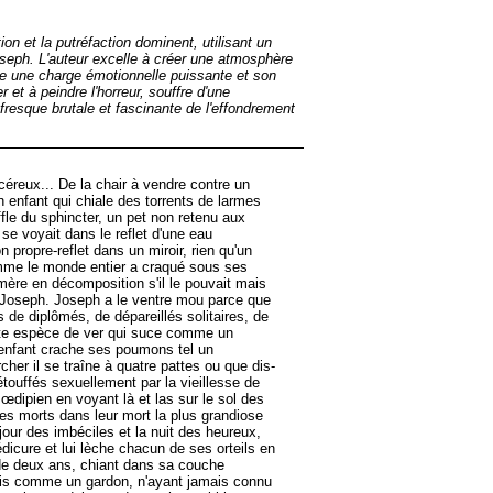
ion et la putréfaction dominent, utilisant un
seph. L'auteur excelle à créer une atmosphère
e une charge émotionnelle puissante et son
 et à peindre l'horreur, souffre d'une
fresque brutale et fascinante de l'effondrement
céreux... De la chair à vendre contre un
n enfant qui chiale des torrents de larmes
fle du sphincter, un pet non retenu aux
l se voyait dans le reflet d'une eau
 propre-reflet dans un miroir, rien qu'un
comme le monde entier a craqué sous ses
 mère en décomposition s'il le pouvait mais
fant Joseph. Joseph a le ventre mou parce que
s de diplômés, de dépareillés solitaires, de
ette espèce de ver qui suce comme un
l'enfant crache ses poumons tel un
cher il se traîne à quatre pattes ou que dis-
ouffés sexuellement par la vieillesse de
œdipien en voyant là et las sur le sol des
les morts dans leur mort la plus grandiose
e jour des imbéciles et la nuit des heureux,
édicure et lui lèche chacun de ses orteils en
 de deux ans, chiant dans sa couche
 frais comme un gardon, n'ayant jamais connu