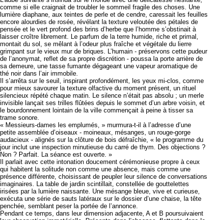
comme si elle craignait de troubler le sommeil fragile des choses. Une
lumière diaphane, aux teintes de perle et de cendre, caressait les feuilles
encore alourdies de rosée, révélant la texture veloutée des pétales de
pensée et le vert profond des brins d’herbe que l’homme s’obstinait à
laisser croître librement. Le parfum de la terre humide, riche et primal,
montait du sol, se mêlant à l’odeur plus fraîche et végétale du lierre
grimpant sur le vieux mur de briques. L’humain - préservons cette pudeur
de l’anonymat, reflet de sa propre discrétion - poussa la porte arrière de
sa demeure, une tasse fumante dégageant une vapeur aromatique de
thé noir dans l’air immobile.
Il s’arrêta sur le seuil, inspirant profondément, les yeux mi-clos, comme
pour mieux savourer la texture olfactive du moment présent, un rituel
silencieux répété chaque matin. Le silence n’était pas absolu ; un merle
invisible lançait ses trilles flûtées depuis le sommet d’un arbre voisin, et
le bourdonnement lointain de la ville commençait à peine à tisser sa
trame sonore.
« Messieurs-dames les emplumés, » murmura-t-il à l’adresse d’une
petite assemblée d’oiseaux - moineaux, mésanges, un rouge-gorge
audacieux - alignés sur la clôture de bois défraîchie, « le programme du
jour inclut une inspection minutieuse du carré de thym. Des objections ?
Non ? Parfait. La séance est ouverte. »
Il parlait avec cette intonation doucement cérémonieuse propre à ceux
qui habitent la solitude non comme une absence, mais comme une
présence différente, choisissant de peupler leur silence de conversations
imaginaires. La table de jardin scintillait, constellée de gouttelettes
irisées par la lumière naissante. Une mésange bleue, vive et curieuse,
exécuta une série de sauts latéraux sur le dossier d’une chaise, la tête
penchée, semblant peser la portée de l’annonce.
Pendant ce temps, dans leur dimension adjacente, A et B poursuivaient