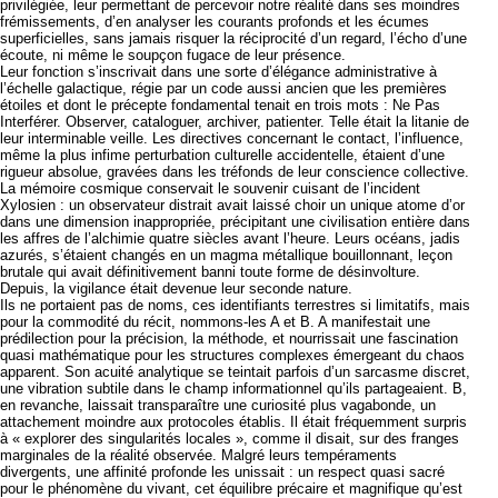
privilégiée, leur permettant de percevoir notre réalité dans ses moindres
frémissements, d’en analyser les courants profonds et les écumes
superficielles, sans jamais risquer la réciprocité d’un regard, l’écho d’une
écoute, ni même le soupçon fugace de leur présence.
Leur fonction s’inscrivait dans une sorte d’élégance administrative à
l’échelle galactique, régie par un code aussi ancien que les premières
étoiles et dont le précepte fondamental tenait en trois mots : Ne Pas
Interférer. Observer, cataloguer, archiver, patienter. Telle était la litanie de
leur interminable veille. Les directives concernant le contact, l’influence,
même la plus infime perturbation culturelle accidentelle, étaient d’une
rigueur absolue, gravées dans les tréfonds de leur conscience collective.
La mémoire cosmique conservait le souvenir cuisant de l’incident
Xylosien : un observateur distrait avait laissé choir un unique atome d’or
dans une dimension inappropriée, précipitant une civilisation entière dans
les affres de l’alchimie quatre siècles avant l’heure. Leurs océans, jadis
azurés, s’étaient changés en un magma métallique bouillonnant, leçon
brutale qui avait définitivement banni toute forme de désinvolture.
Depuis, la vigilance était devenue leur seconde nature.
Ils ne portaient pas de noms, ces identifiants terrestres si limitatifs, mais
pour la commodité du récit, nommons-les A et B. A manifestait une
prédilection pour la précision, la méthode, et nourrissait une fascination
quasi mathématique pour les structures complexes émergeant du chaos
apparent. Son acuité analytique se teintait parfois d’un sarcasme discret,
une vibration subtile dans le champ informationnel qu’ils partageaient. B,
en revanche, laissait transparaître une curiosité plus vagabonde, un
attachement moindre aux protocoles établis. Il était fréquemment surpris
à « explorer des singularités locales », comme il disait, sur des franges
marginales de la réalité observée. Malgré leurs tempéraments
divergents, une affinité profonde les unissait : un respect quasi sacré
pour le phénomène du vivant, cet équilibre précaire et magnifique qu’est