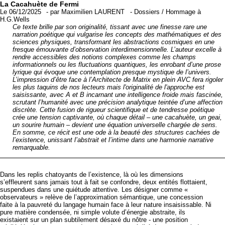
La Cacahuète de Fermi
Le 06/12/2025
-
par
Maximilien LAURENT
-
Dossiers
/
Hommage à
H.G.Wells
Ce texte brille par son originalité, tissant avec une finesse rare une
narration poétique qui vulgarise les concepts des mathématiques et des
sciences physiques, transformant les abstractions cosmiques en une
fresque émouvante d’observation interdimensionnelle. L’auteur excelle à
rendre accessibles des notions complexes comme les champs
informationnels ou les fluctuations quantiques, les enrobant d’une prose
lyrique qui évoque une contemplation presque mystique de l’univers.
L’impression d’être face à l’Architecte de Matrix en plein AVC fera rigoler
les plus taquins de nos lecteurs mais l'originalité de l'approche est
saisissante, avec A et B incarnant une intelligence froide mais fascinée,
scrutant l’humanité avec une précision analytique teintée d’une affection
discrète. Cette fusion de rigueur scientifique et de tendresse poétique
crée une tension captivante, où chaque détail – une cacahuète, un geai,
un sourire humain – devient une équation universelle chargée de sens.
En somme, ce récit est une ode à la beauté des structures cachées de
l’existence, unissant l’abstrait et l’intime dans une harmonie narrative
remarquable.
Dans les replis chatoyants de l’existence, là où les dimensions
s’effleurent sans jamais tout à fait se confondre, deux entités flottaient,
suspendues dans une quiétude attentive. Les désigner comme «
observateurs » relève de l’approximation sémantique, une concession
faite à la pauvreté du langage humain face à leur nature insaisissable. Ni
pure matière condensée, ni simple volute d’énergie abstraite, ils
existaient sur un plan subtilement désaxé du nôtre - une position