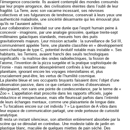
l’émergence consciente. Ils avaient contemplé des mondes consumés
par leur propre arrogance, des civilisations éteintes dans l’oubli de leur
fragilité. La Terre, avec son vacarme incessant, ses névroses
collectives et ses fulgurances de tendresse, conservait à leurs yeux une
authenticité maladroite, une sincérité désarmante qui les émouvait plus
qu’ils ne l’auraient admis.
Leur collaboration s’étendait sur une durée que l’esprit humain peine à
concevoir - imaginons, par une analogie grossière, quelque trente-sept
millénaires galactiques standards, mesurés hors des puits
gravitationnels majeurs. Leur mission actuelle : la surveillance de Sol III,
communément appelée Terre, une planète classifiée en « développement
semi-chaotique de type C, potentiel évolutif notable mais instable ». Ses
habitants, les Terriens, avaient franchi des seuils technologiques
significatifs - la maîtrise des ondes radioélectriques, la fission de
l’atome, l’invention de la pizza surgelée et la pratique sophistiquée de
l’ironie - mais restaient désespérément confinés à leur berceau
planétaire, ignorant encore les voyages interstellaires et, plus
crucialement peut-être, les vertus de l’humilité cosmique.
La planète bleue et ses occupants bruyants faisaient donc l’objet d’une
observation passive, dans ce que certains cercles d’observateurs
désignaient, non sans une pointe de condescendance, par le terme de «
Zoo ». L’appellation était proscrite dans les rapports officiels, jugée
réductrice et irrespectueuse, mais elle fleurissait parfois dans l’intimité
de leurs échanges mentaux, comme une plaisanterie de longue date.
« Tu focalises encore sur cet individu ? » La question de A vibra dans
leur espace de communication partagé, une onde porteuse de curiosité
analytique.
B resta un instant silencieux, son attention entièrement absorbée par la
scène qui se déroulait en contrebas. Une modeste table de jardin en
plastique blanc, maculée de quelques miettes de pain séché. Des