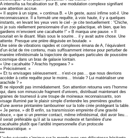
A intensifia sa focalisation sur B, une modulation complexe signifiant
une attention accrue.
« Il aspire à un signe, » continua B. « Un geste, aussi infime soit-il. Une
reconnaissance. Il a formulé une requête, à voix haute, il y a quelques
instants, en levant les yeux vers le ciel - je cite textuellement : “Chiche,
si je suis réellement pensionnaire d’un zoo galactique, eh bien, que les
gardiens m’envoient une cacahuète !” » B marqua une pause. « Il
souriait en le disant. Mais sous le sourire… il y avait autre chose. Une
attente. Presque une prière déguisée en boutade. »
Une série de vibrations rapides et complexes émana de A, l’équivalent
d’un éclat de rire contenu, mais suffisamment intense pour perturber de
manière infinitésimale la trajectoire de quelques particules de poussière
cosmique dans un bras de galaxie lointain.
« Une cacahuète ? Arachis hypogaea ? »
« Précisément. »
« Et tu envisages sérieusement… n’est-ce pas… que nous devrions
accéder à cette requête pour le moins… triviale ? Lui matérialiser une
arachide ? »
B ne répondit pas immédiatement. Son attention retourna vers l’homme
qui, dans son minuscule fragment d’univers, distribuait maintenant des
graines de tournesol à une troupe de moineaux reconnaissants, son
visage illuminé par le plaisir simple d’entendre les premières gouttes
d’une averse printanière tambouriner sur la toile cirée protégeant la table.
« Je pense, » dit B enfin, sa transmission empreinte d’une gravité
douce, « que si un premier contact, même infinitésimal, doit avoir lieu…
il serait préférable qu’il ait la saveur modeste et familière d’une
cacahuète plutôt que l’aridité impersonnelle d’un protocole
bureaucratique. »
***
L’aube suivante s’insinua sur le monde avec une délicatesse hésitante,