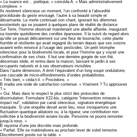
« La nuance est… poétique, » concéda A. « Mais administrativement
complexe. »
Ils restèrent silencieux un moment, l’un confronté à l’absurdité
procédurale du geste envisagé, l’autre à sa beauté simple et
désarmante. Le merle continuait son chant, ignorant les dilemmes
existentiels qui se jouaient à quelques plans de réalité de distance.
Sur Terre, l’homme observait maintenant une abeille affairée, inaugurant
sa tournée quotidienne des corolles épanouies. Il la suivit du regard alors
qu’elle se posait délicatement sur une fleur de bourrache, cette plante
humble et résiliente qui avait regagné du terrain depuis que ses voisins
avaient enfin renoncé à l’usage des pesticides. Un petit triomphe
silencieux pour la biodiversité locale, et pour l’homme qui y voyait une
confirmation de ses choix. Il but une dernière gorgée de son thé,
désormais tiède, et rentra dans la maison, laissant le jardin à ses
occupants naturels et à ses observateurs invisibles.
Dans l’autre dimension, A émit l’équivalent d’un long soupir ondulatoire,
une cascade de micro-effondrements d’ondes probabilistes.
« Très bien, » céda-t-il. « Procédons. »
B irradia une onde de satisfaction contenue. « Vraiment ? Tu approuves
? »
« Oui. Mais dans le respect le plus strict des protocoles de
dissimulation. Formulaire X22-bis, catégorie “Intervention mineure à
impact nul”, validation par canal silencieux, signature énergétique
masquée. Si une enquête devait avoir lieu, nous invoquerions une
fluctuation quantique aléatoire ou, à la rigueur, une contribution non
sollicitée à la biodiversité aviaire locale. Personne ne pourra remonter
jusqu’à nous. »
B rayonna d’une joie discrète mais profonde.
« Parfait. Elle se matérialisera au prochain lever de soleil terrestre.
Discrètement posée sur la table. »