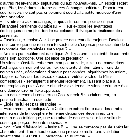
d’autres réservent aux sépultures ou aux nouveau-nés. Un espoir secret,
peut-être, tissé dans la trame de ces échanges solitaires, l'espoir ténu
que l'univers ne soit pas entièrement sourd à la petite musique d'une
âme attentive.
« Il s’adresse aux mésanges, » ajouta B, comme pour souligner
l’étrangeté pertinente du tableau. « Il leur expose les avantages
écologiques de ne plus tondre sa pelouse. Il évoque la résilience des
pissenlits. »
« Fascinant, » ironisa A. « Une percée conceptuelle majeure. Devrions-
nous convoquer une réunion intersectorielle d’urgence pour discuter de la
taxonomie des graminées sauvages ? »
« Ne sois pas inutilement caustique, A. Il y a une… sincérité désarmante
dans son approche. Une absence de prétention. »
Un silence s’installa entre eux, non pas un vide, mais une pause dans
l’échange, un moment où les flux constants d’informations - cris de
nouveau-nés, déclarations d’amour passionnées, algorithmes boursiers,
blagues ratées sur les réseaux sociaux, vidéos virales de félins
domestiques - semblaient s’atténuer légèrement, laissant place à la
contemplation pure. À cette altitude d’existence, le silence véritable était
une denrée rare, un luxe apprécié.
« Il a conscience du concept du Zoo, » reprit B soudainement, sa
pensée tranchant la quiétude.
« L’idée ne lui est pas étrangère. »
« Évidemment, » répliqua A. « Cette conjecture flotte dans les strates
inférieures de la noosphère terrienne depuis des décennies. Une
construction folklorique, une tentative de donner sens à leur solitude
cosmique perçue. Rien de nouveau. »
« Non, c’est différent ici, » insista B. « Il ne se contente pas de spéculer
abstraitement. Il ne cherche pas une preuve formelle, une validation
scientifique. C’est plus… personnel. Plus intime. »