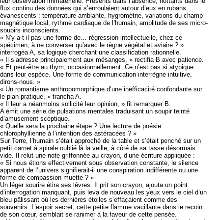
leur observation immatérielle. Présents dans l’absence, flottants dans le
flux continu des données qui s’enroulaient autour d’eux en rubans
évanescents : température ambiante, hygrométrie, variations du champ
magnétique local, rythme cardiaque de l’humain, amplitude de ses micro-
soupirs inconscients.
« N’y a-t-il pas une forme de… régression intellectuelle, chez ce
spécimen, à ne converser qu’avec le règne végétal et aviaire ? »
interrogea A, sa logique cherchant une classification rationnelle.
« Il s’adresse principalement aux mésanges, » rectifia B avec patience.
« Et peut-être au thym, occasionnellement. Ce n’est pas si atypique
dans leur espèce. Une forme de communication interrègne intuitive,
dirons-nous. »
« Un romantisme anthropomorphique d’une inefficacité confondante sur
le plan pratique, » trancha A.
« Il leur a néanmoins sollicité leur opinion, » fit remarquer B.
A émit une série de pulsations mentales traduisant un soupir teinté
d’amusement sceptique.
« Quelle sera la prochaine étape ? Une lecture de poésie
chlorophyllienne à l’intention des astéracées ? »
Sur Terre, l’humain s’était approché de la table et s’était penché sur un
petit carnet à spirale oublié là la veille, à côté de sa tasse désormais
vide. Il relut une note griffonnée au crayon, d’une écriture appliquée :
« Si nous étions effectivement sous observation constante, le silence
apparent de l’univers signifierait-il une conspiration indifférente ou une
forme de compassion muette ? »
Un léger sourire étira ses lèvres. Il prit son crayon, ajouta un point
d’interrogation manquant, puis leva de nouveau les yeux vers le ciel d’un
bleu pâlissant où les dernières étoiles s’effaçaient comme des
souvenirs. L’espoir secret, cette petite flamme vacillante dans le recoin
de son cœur, semblait se ranimer à la faveur de cette pensée.