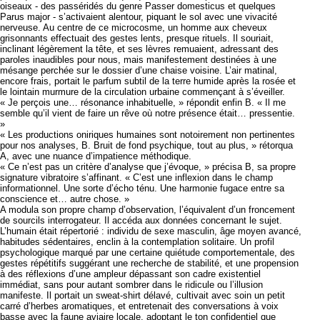
oiseaux - des passéridés du genre Passer domesticus et quelques
Parus major - s’activaient alentour, piquant le sol avec une vivacité
nerveuse. Au centre de ce microcosme, un homme aux cheveux
grisonnants effectuait des gestes lents, presque rituels. Il souriait,
inclinant légèrement la tête, et ses lèvres remuaient, adressant des
paroles inaudibles pour nous, mais manifestement destinées à une
mésange perchée sur le dossier d’une chaise voisine. L’air matinal,
encore frais, portait le parfum subtil de la terre humide après la rosée et
le lointain murmure de la circulation urbaine commençant à s’éveiller.
« Je perçois une… résonance inhabituelle, » répondit enfin B. « Il me
semble qu’il vient de faire un rêve où notre présence était… pressentie.
»
« Les productions oniriques humaines sont notoirement non pertinentes
pour nos analyses, B. Bruit de fond psychique, tout au plus, » rétorqua
A, avec une nuance d’impatience méthodique.
« Ce n’est pas un critère d’analyse que j’évoque, » précisa B, sa propre
signature vibratoire s’affinant. « C’est une inflexion dans le champ
informationnel. Une sorte d’écho ténu. Une harmonie fugace entre sa
conscience et… autre chose. »
A modula son propre champ d’observation, l’équivalent d’un froncement
de sourcils interrogateur. Il accéda aux données concernant le sujet.
L’humain était répertorié : individu de sexe masculin, âge moyen avancé,
habitudes sédentaires, enclin à la contemplation solitaire. Un profil
psychologique marqué par une certaine quiétude comportementale, des
gestes répétitifs suggérant une recherche de stabilité, et une propension
à des réflexions d’une ampleur dépassant son cadre existentiel
immédiat, sans pour autant sombrer dans le ridicule ou l’illusion
manifeste. Il portait un sweat-shirt délavé, cultivait avec soin un petit
carré d’herbes aromatiques, et entretenait des conversations à voix
basse avec la faune aviaire locale, adoptant le ton confidentiel que