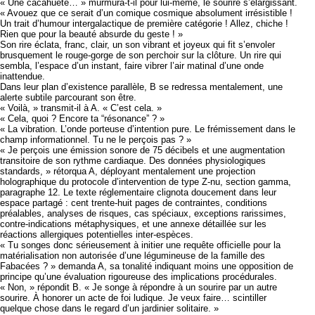
« Une cacahuète… » murmura-t-il pour lui-même, le sourire s’élargissant.
« Avouez que ce serait d’un comique cosmique absolument irrésistible !
Un trait d’humour intergalactique de première catégorie ! Allez, chiche !
Rien que pour la beauté absurde du geste ! »
Son rire éclata, franc, clair, un son vibrant et joyeux qui fit s’envoler
brusquement le rouge-gorge de son perchoir sur la clôture. Un rire qui
sembla, l’espace d’un instant, faire vibrer l’air matinal d’une onde
inattendue.
Dans leur plan d’existence parallèle, B se redressa mentalement, une
alerte subtile parcourant son être.
« Voilà, » transmit-il à A. « C’est cela. »
« Cela, quoi ? Encore ta “résonance” ? »
« La vibration. L’onde porteuse d’intention pure. Le frémissement dans le
champ informationnel. Tu ne le perçois pas ? »
« Je perçois une émission sonore de 75 décibels et une augmentation
transitoire de son rythme cardiaque. Des données physiologiques
standards, » rétorqua A, déployant mentalement une projection
holographique du protocole d’intervention de type Z-nu, section gamma,
paragraphe 12. Le texte réglementaire clignota doucement dans leur
espace partagé : cent trente-huit pages de contraintes, conditions
préalables, analyses de risques, cas spéciaux, exceptions rarissimes,
contre-indications métaphysiques, et une annexe détaillée sur les
réactions allergiques potentielles inter-espèces.
« Tu songes donc sérieusement à initier une requête officielle pour la
matérialisation non autorisée d’une légumineuse de la famille des
Fabacées ? » demanda A, sa tonalité indiquant moins une opposition de
principe qu’une évaluation rigoureuse des implications procédurales.
« Non, » répondit B. « Je songe à répondre à un sourire par un autre
sourire. À honorer un acte de foi ludique. Je veux faire… scintiller
quelque chose dans le regard d’un jardinier solitaire. »