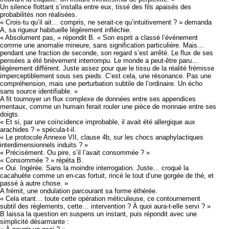
Un silence flottant s’installa entre eux, tissé des fils apaisés des
probabilités non réalisées.
« Crois-tu qu’il ait… compris, ne serait-ce qu’intuitivement ? » demanda
A, sa rigueur habituelle légèrement infléchie.
« Absolument pas, » répondit B. « Son esprit a classé l’événement
comme une anomalie mineure, sans signification particulière. Mais…
pendant une fraction de seconde, son regard s’est arrêté. Le flux de ses
pensées a été brièvement interrompu. Le monde a peut-être paru…
légèrement différent. Juste assez pour que le tissu de la réalité frémisse
imperceptiblement sous ses pieds. C’est cela, une résonance. Pas une
compréhension, mais une perturbation subtile de l’ordinaire. Un écho
sans source identifiable. »
A fit tournoyer un flux complexe de données entre ses appendices
mentaux, comme un humain ferait rouler une pièce de monnaie entre ses
doigts.
« Et si, par une coïncidence improbable, il avait été allergique aux
arachides ? » spécula-t-il.
« Le protocole Annexe VII, clause 4b, sur les chocs anaphylactiques
interdimensionnels induits ? »
« Précisément. Ou pire, s’il l’avait consommée ? »
« Consommée ? » répéta B.
« Oui. Ingérée. Sans la moindre interrogation. Juste… croqué la
cacahuète comme un en-cas fortuit, rincé le tout d’une gorgée de thé, et
passé à autre chose. »
A frémit, une ondulation parcourant sa forme éthérée.
« Cela etant… toute cette opération méticuleuse, ce contournement
subtil des règlements, cette… intervention ? À quoi aura-t-elle servi ? »
B laissa la question en suspens un instant, puis répondit avec une
simplicité désarmante :