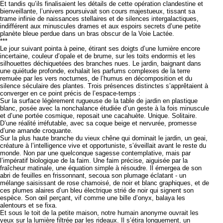
Et tandis qu’ils finalisaient les détails de cette opération clandestine et
bienveillante, l’univers poursuivait son cours majestueux, tissant sa
trame infinie de naissances stellaires et de silences intergalactiques,
indifférent aux minuscules drames et aux espoirs secrets d’une petite
planète bleue perdue dans un bras obscur de la Voie Lactée.
***
Le jour suivant pointa à peine, étirant ses doigts d’une lumière encore
incertaine, couleur d’opale et de brume, sur les toits endormis et les
silhouettes déchiquetées des branches nues. Le jardin, baignant dans
une quiétude profonde, exhalait les parfums complexes de la terre
remuée par les vers nocturnes, de l’humus en décomposition et du
silence séculaire des plantes. Trois présences distinctes s’apprêtaient à
converger en ce point précis de l’espace-temps :
Sur la surface légèrement rugueuse de la table de jardin en plastique
blanc, posée avec la nonchalance étudiée d’un geste à la fois minuscule
et d’une portée cosmique, reposait une cacahuète. Unique. Solitaire.
D’une réalité irréfutable, avec sa coque beige et nervurée, promesse
d’une amande croquante.
Sur la plus haute branche du vieux chêne qui dominait le jardin, un geai,
créature à l’intelligence vive et opportuniste, s’éveillait avant le reste du
monde. Non par une quelconque sagesse contemplative, mais par
l’impératif biologique de la faim. Une faim précise, aiguisée par la
fraîcheur matinale, une équation simple à résoudre. Il émergea de son
abri de feuilles en frissonnant, secoua son plumage éclatant - un
mélange saisissant de rose chamoisé, de noir et blanc graphiques, et de
ces plumes alaires d’un bleu électrique strié de noir qui signent son
espèce. Son œil perçant, vif comme une bille d’onyx, balaya les
alentours et se fixa.
Et sous le toit de la petite maison, notre humain anonyme ouvrait les
yeux sur la lumière filtrée par les rideaux. Il s’étira longuement, un