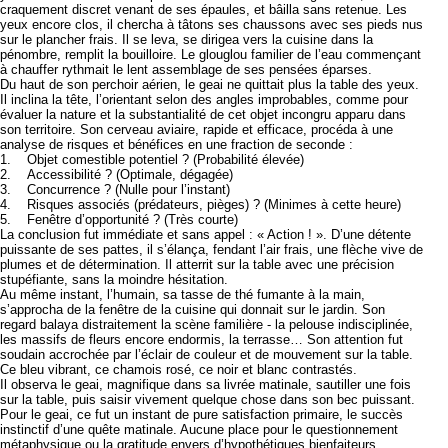
craquement discret venant de ses épaules, et bâilla sans retenue. Les
yeux encore clos, il chercha à tâtons ses chaussons avec ses pieds nus
sur le plancher frais. Il se leva, se dirigea vers la cuisine dans la
pénombre, remplit la bouilloire. Le glouglou familier de l’eau commençant
à chauffer rythmait le lent assemblage de ses pensées éparses.
Du haut de son perchoir aérien, le geai ne quittait plus la table des yeux.
Il inclina la tête, l’orientant selon des angles improbables, comme pour
évaluer la nature et la substantialité de cet objet incongru apparu dans
son territoire. Son cerveau aviaire, rapide et efficace, procéda à une
analyse de risques et bénéfices en une fraction de seconde :
1. Objet comestible potentiel ? (Probabilité élevée)
2. Accessibilité ? (Optimale, dégagée)
3. Concurrence ? (Nulle pour l’instant)
4. Risques associés (prédateurs, pièges) ? (Minimes à cette heure)
5. Fenêtre d’opportunité ? (Très courte)
La conclusion fut immédiate et sans appel : « Action ! ». D’une détente
puissante de ses pattes, il s’élança, fendant l’air frais, une flèche vive de
plumes et de détermination. Il atterrit sur la table avec une précision
stupéfiante, sans la moindre hésitation.
Au même instant, l’humain, sa tasse de thé fumante à la main,
s’approcha de la fenêtre de la cuisine qui donnait sur le jardin. Son
regard balaya distraitement la scène familière - la pelouse indisciplinée,
les massifs de fleurs encore endormis, la terrasse… Son attention fut
soudain accrochée par l’éclair de couleur et de mouvement sur la table.
Ce bleu vibrant, ce chamois rosé, ce noir et blanc contrastés.
Il observa le geai, magnifique dans sa livrée matinale, sautiller une fois
sur la table, puis saisir vivement quelque chose dans son bec puissant.
Pour le geai, ce fut un instant de pure satisfaction primaire, le succès
instinctif d’une quête matinale. Aucune place pour le questionnement
métaphysique ou la gratitude envers d’hypothétiques bienfaiteurs