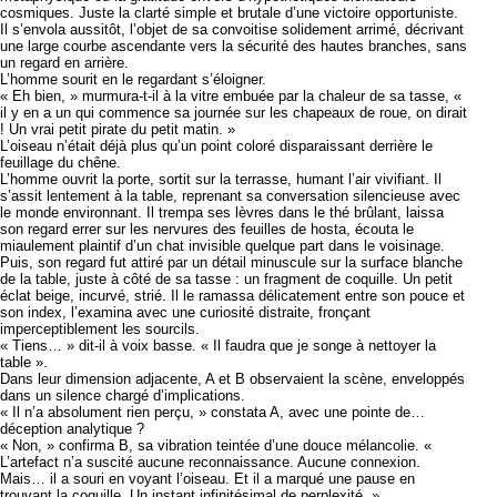
cosmiques. Juste la clarté simple et brutale d’une victoire opportuniste.
Il s’envola aussitôt, l’objet de sa convoitise solidement arrimé, décrivant
une large courbe ascendante vers la sécurité des hautes branches, sans
un regard en arrière.
L’homme sourit en le regardant s’éloigner.
« Eh bien, » murmura-t-il à la vitre embuée par la chaleur de sa tasse, «
il y en a un qui commence sa journée sur les chapeaux de roue, on dirait
! Un vrai petit pirate du petit matin. »
L’oiseau n’était déjà plus qu’un point coloré disparaissant derrière le
feuillage du chêne.
L’homme ouvrit la porte, sortit sur la terrasse, humant l’air vivifiant. Il
s’assit lentement à la table, reprenant sa conversation silencieuse avec
le monde environnant. Il trempa ses lèvres dans le thé brûlant, laissa
son regard errer sur les nervures des feuilles de hosta, écouta le
miaulement plaintif d’un chat invisible quelque part dans le voisinage.
Puis, son regard fut attiré par un détail minuscule sur la surface blanche
de la table, juste à côté de sa tasse : un fragment de coquille. Un petit
éclat beige, incurvé, strié. Il le ramassa délicatement entre son pouce et
son index, l’examina avec une curiosité distraite, fronçant
imperceptiblement les sourcils.
« Tiens… » dit-il à voix basse. « Il faudra que je songe à nettoyer la
table ».
Dans leur dimension adjacente, A et B observaient la scène, enveloppés
dans un silence chargé d’implications.
« Il n’a absolument rien perçu, » constata A, avec une pointe de…
déception analytique ?
« Non, » confirma B, sa vibration teintée d’une douce mélancolie. «
L’artefact n’a suscité aucune reconnaissance. Aucune connexion.
Mais… il a souri en voyant l’oiseau. Et il a marqué une pause en
trouvant la coquille. Un instant infinitésimal de perplexité. »