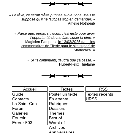
« Le rêve, ce serait d'être publiée sur la Zone. Mais je
suppose qu'il ne faut pas trop en demander. »
Amélie Nothomb
« Parce que, perso, si j’écris, c’est juste pour avoir
l’opportunité de me faire sucer la pine. »
Magicien Pampers
,
le 13/03/2025 dans les
commentaires de "Texte pour le site super" de
Stadecaca14
« Si ils continuent, 'faudra que ça cesse. »
Hubert-Félix Thiéfaine
Accueil
Textes
RSS
Guide
Poster un texte
Textes récents
Contacts
En attente
URSS
La Saint-Con
Rubriques
Forum
Dossiers
Galeries
Thèmes
Foutoir
Best of
Erreur 503
Worst of
Archives
Anniversaires