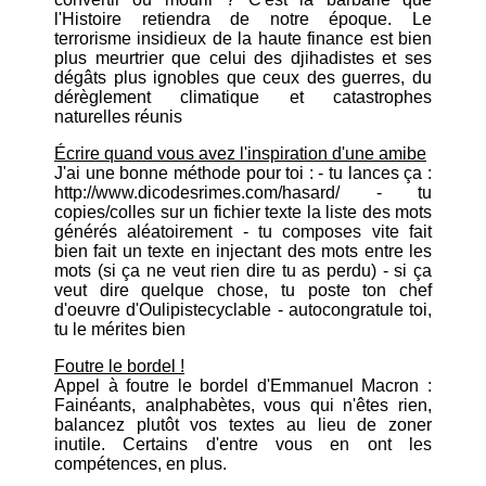
l'Histoire retiendra de notre époque. Le
terrorisme insidieux de la haute finance est bien
plus meurtrier que celui des djihadistes et ses
dégâts plus ignobles que ceux des guerres, du
dérèglement climatique et catastrophes
naturelles réunis
Écrire quand vous avez l'inspiration d'une amibe
J'ai une bonne méthode pour toi : - tu lances ça :
http://www.dicodesrimes.com/hasard/ - tu
copies/colles sur un fichier texte la liste des mots
générés aléatoirement - tu composes vite fait
bien fait un texte en injectant des mots entre les
mots (si ça ne veut rien dire tu as perdu) - si ça
veut dire quelque chose, tu poste ton chef
d'oeuvre d'Oulipistecyclable - autocongratule toi,
tu le mérites bien
Foutre le bordel !
Appel à foutre le bordel d'Emmanuel Macron :
Fainéants, analphabètes, vous qui n'êtes rien,
balancez plutôt vos textes au lieu de zoner
inutile. Certains d'entre vous en ont les
compétences, en plus.