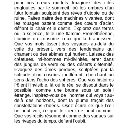
pour nos cœurs mortels. Imaginez des cités
englouties par le sommeil, où les ombres d'un
futur lointain sculptent des rêves d'utopie ou de
ruine. Faites naître des machines vivantes, dont
les rouages battent comme des cœurs d'acier,
défiant la chair et le destin. Explorez des terres
où la science, telle une flamme Prométhéenne,
illumine ou consume ceux qui la brandissent.
Que vos mots tissent des voyages au-delà du
voile du présent, vers des lendemains qui
chantent ou des abîmes qui hurlent. Laissez des
créatures, mi-hommes mi-divinités, errer dans
des jungles de verre ou des déserts d'éternité.
Évoquez des âmes perdues, sculptées par la
solitude d'un cosmos indifférent, cherchant un
sens dans l'écho des sphères. Que vos histoires
frôlent l'invisible, là où le réel se dissout dans le
possible, comme une brume sous un soleil
étrange. Inspirez-vous de l'homme qui voyait au-
delà des horizons, dont la plume traçait des
constellations d'idées. Osez écrire ce que l'œil
ne peut voir, ce que le cœur ne peut nommer.
Que vos récits résonnent comme des vagues sur
les rivages du temps, défiant l'oubli.