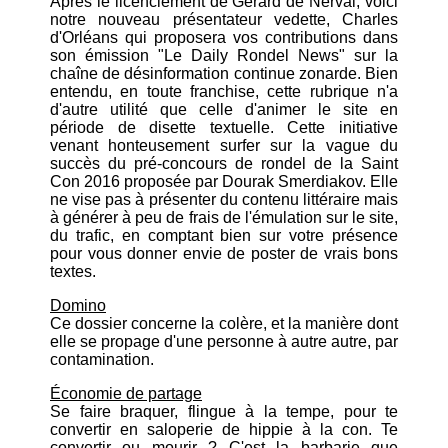
Après le licenciement de Gérard de Nerval, voici
notre nouveau présentateur vedette, Charles
d'Orléans qui proposera vos contributions dans
son émission "Le Daily Rondel News" sur la
chaîne de désinformation continue zonarde. Bien
entendu, en toute franchise, cette rubrique n'a
d'autre utilité que celle d'animer le site en
période de disette textuelle. Cette initiative
venant honteusement surfer sur la vague du
succès du pré-concours de rondel de la Saint
Con 2016 proposée par Dourak Smerdiakov. Elle
ne vise pas à présenter du contenu littéraire mais
à générer à peu de frais de l'émulation sur le site,
du trafic, en comptant bien sur votre présence
pour vous donner envie de poster de vrais bons
textes.
Domino
Ce dossier concerne la colère, et la manière dont
elle se propage d'une personne à autre autre, par
contamination.
Économie de partage
Se faire braquer, flingue à la tempe, pour te
convertir en saloperie de hippie à la con. Te
convertir ou mourir ? C'est la barbarie que