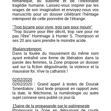
romantique, du sublime et de l'inexorable
tragédie humaine. Laissez-vous inspirer par les
orages de son imagination et envoyez-nous vos
manuscrits pour un dossier célébrant l'héritage
intemporel de cette pionnière de l'étrange.
"Trop bizarre pour vivre, trop rare pour mourir"
"Trop bizarre pour être décrit, trop rare pour ne
pas l'être" Hommage à Hunter S. Thompson et
ses 20 ans sans prendre le moindre acide.
#balancetonporc
Dans la foulée du mouvement du même nom
ayant entraîné une forme de libération dans la
parole des femmes, la Zone propose un dossier
axé sur la fiction dégoulinante, la violence et la
mauvaise foi. Vive la catharsis !
02/02/2020
02/02/2020 : Grand appel à textes de Dourak
Smerdiakov : tout texte proposé en rapport avec
la date, le fétichisme, la numérologie ou autre
sujet connexe sera publié ce jour-là
15aine de la propagande par le palimpseste
Promouvoir la Zone en détournant de courts