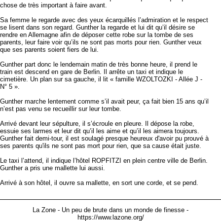
chose de très important à faire avant.
Sa femme le regarde avec des yeux écarquillés l’admiration et le respect
se lisent dans son regard. Gunther la regarde et lui dit qu’il désire se
rendre en Allemagne afin de déposer cette robe sur la tombe de ses
parents, leur faire voir qu’ils ne sont pas morts pour rien. Gunther veux
que ses parents soient fiers de lui.
Gunther part donc le lendemain matin de très bonne heure, il prend le
train est descend en gare de Berlin. Il arrête un taxi et indique le
cimetière. Un plan sur sa gauche, il lit « famille WZOLTOZKI - Allée J -
N° 5 ».
Gunther marche lentement comme s’il avait peur, ça fait bien 15 ans qu’il
n’est pas venu se recueillir sur leur tombe.
Arrivé devant leur sépulture, il s’écroule en pleure. Il dépose la robe,
essuie ses larmes et leur dit qu’il les aime et qu’il les aimera toujours.
Gunther fait demi-tour, il est soulagé presque heureux d'avoir pu prouvé à
ses parents qu'ils ne sont pas mort pour rien, que sa cause était juste.
Le taxi l’attend, il indique l’hôtel ROPFITZI en plein centre ville de Berlin.
Gunther a pris une mallette lui aussi.
Arrivé à son hôtel, il ouvre sa mallette, en sort une corde, et se pend.
La Zone - Un peu de brute dans un monde de finesse -
https://www.lazone.org/