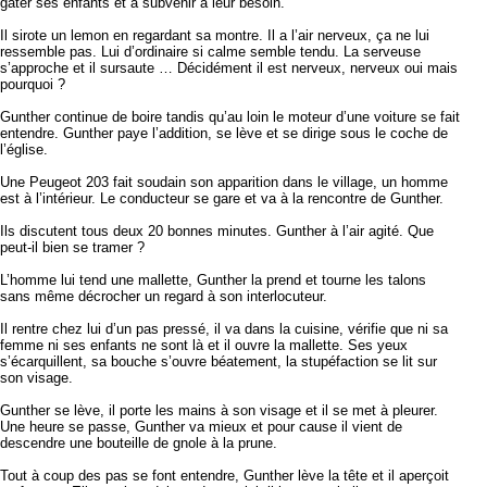
gâter ses enfants et à subvenir à leur besoin.
Il sirote un lemon en regardant sa montre. Il a l’air nerveux, ça ne lui
ressemble pas. Lui d’ordinaire si calme semble tendu. La serveuse
s’approche et il sursaute … Décidément il est nerveux, nerveux oui mais
pourquoi ?
Gunther continue de boire tandis qu’au loin le moteur d’une voiture se fait
entendre. Gunther paye l’addition, se lève et se dirige sous le coche de
l’église.
Une Peugeot 203 fait soudain son apparition dans le village, un homme
est à l’intérieur. Le conducteur se gare et va à la rencontre de Gunther.
Ils discutent tous deux 20 bonnes minutes. Gunther à l’air agité. Que
peut-il bien se tramer ?
L’homme lui tend une mallette, Gunther la prend et tourne les talons
sans même décrocher un regard à son interlocuteur.
Il rentre chez lui d’un pas pressé, il va dans la cuisine, vérifie que ni sa
femme ni ses enfants ne sont là et il ouvre la mallette. Ses yeux
s’écarquillent, sa bouche s’ouvre béatement, la stupéfaction se lit sur
son visage.
Gunther se lève, il porte les mains à son visage et il se met à pleurer.
Une heure se passe, Gunther va mieux et pour cause il vient de
descendre une bouteille de gnole à la prune.
Tout à coup des pas se font entendre, Gunther lève la tête et il aperçoit