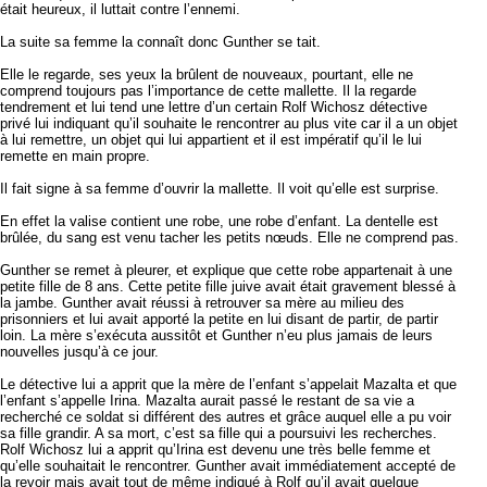
était heureux, il luttait contre l’ennemi.
La suite sa femme la connaît donc Gunther se tait.
Elle le regarde, ses yeux la brûlent de nouveaux, pourtant, elle ne
comprend toujours pas l’importance de cette mallette. Il la regarde
tendrement et lui tend une lettre d’un certain Rolf Wichosz détective
privé lui indiquant qu’il souhaite le rencontrer au plus vite car il a un objet
à lui remettre, un objet qui lui appartient et il est impératif qu’il le lui
remette en main propre.
Il fait signe à sa femme d’ouvrir la mallette. Il voit qu’elle est surprise.
En effet la valise contient une robe, une robe d’enfant. La dentelle est
brûlée, du sang est venu tacher les petits nœuds. Elle ne comprend pas.
Gunther se remet à pleurer, et explique que cette robe appartenait à une
petite fille de 8 ans. Cette petite fille juive avait était gravement blessé à
la jambe. Gunther avait réussi à retrouver sa mère au milieu des
prisonniers et lui avait apporté la petite en lui disant de partir, de partir
loin. La mère s’exécuta aussitôt et Gunther n’eu plus jamais de leurs
nouvelles jusqu’à ce jour.
Le détective lui a apprit que la mère de l’enfant s’appelait Mazalta et que
l’enfant s’appelle Irina. Mazalta aurait passé le restant de sa vie a
recherché ce soldat si différent des autres et grâce auquel elle a pu voir
sa fille grandir. A sa mort, c’est sa fille qui a poursuivi les recherches.
Rolf Wichosz lui a apprit qu’Irina est devenu une très belle femme et
qu’elle souhaitait le rencontrer. Gunther avait immédiatement accepté de
la revoir mais avait tout de même indiqué à Rolf qu’il avait quelque