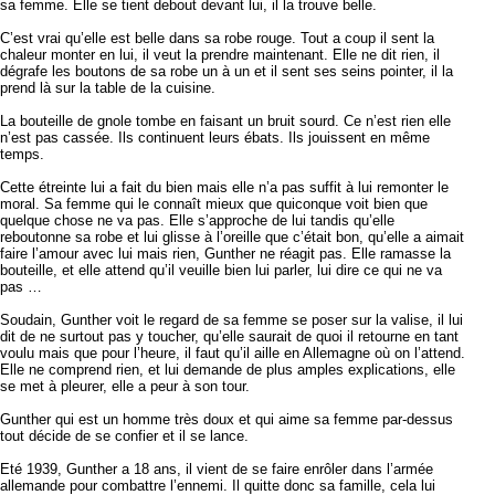
sa femme. Elle se tient debout devant lui, il la trouve belle.
C’est vrai qu’elle est belle dans sa robe rouge. Tout a coup il sent la
chaleur monter en lui, il veut la prendre maintenant. Elle ne dit rien, il
dégrafe les boutons de sa robe un à un et il sent ses seins pointer, il la
prend là sur la table de la cuisine.
La bouteille de gnole tombe en faisant un bruit sourd. Ce n’est rien elle
n’est pas cassée. Ils continuent leurs ébats. Ils jouissent en même
temps.
Cette étreinte lui a fait du bien mais elle n’a pas suffit à lui remonter le
moral. Sa femme qui le connaît mieux que quiconque voit bien que
quelque chose ne va pas. Elle s’approche de lui tandis qu’elle
reboutonne sa robe et lui glisse à l’oreille que c’était bon, qu’elle a aimait
faire l’amour avec lui mais rien, Gunther ne réagit pas. Elle ramasse la
bouteille, et elle attend qu’il veuille bien lui parler, lui dire ce qui ne va
pas …
Soudain, Gunther voit le regard de sa femme se poser sur la valise, il lui
dit de ne surtout pas y toucher, qu’elle saurait de quoi il retourne en tant
voulu mais que pour l’heure, il faut qu’il aille en Allemagne où on l’attend.
Elle ne comprend rien, et lui demande de plus amples explications, elle
se met à pleurer, elle a peur à son tour.
Gunther qui est un homme très doux et qui aime sa femme par-dessus
tout décide de se confier et il se lance.
Eté 1939, Gunther a 18 ans, il vient de se faire enrôler dans l’armée
allemande pour combattre l’ennemi. Il quitte donc sa famille, cela lui