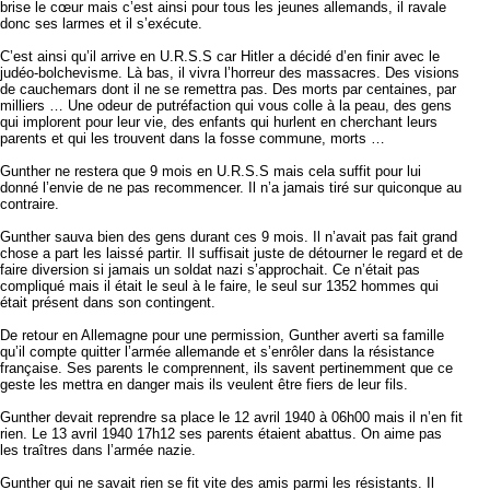
brise le cœur mais c’est ainsi pour tous les jeunes allemands, il ravale
donc ses larmes et il s’exécute.
C’est ainsi qu’il arrive en U.R.S.S car Hitler a décidé d’en finir avec le
judéo-bolchevisme. Là bas, il vivra l’horreur des massacres. Des visions
de cauchemars dont il ne se remettra pas. Des morts par centaines, par
milliers … Une odeur de putréfaction qui vous colle à la peau, des gens
qui implorent pour leur vie, des enfants qui hurlent en cherchant leurs
parents et qui les trouvent dans la fosse commune, morts …
Gunther ne restera que 9 mois en U.R.S.S mais cela suffit pour lui
donné l’envie de ne pas recommencer. Il n’a jamais tiré sur quiconque au
contraire.
Gunther sauva bien des gens durant ces 9 mois. Il n’avait pas fait grand
chose a part les laissé partir. Il suffisait juste de détourner le regard et de
faire diversion si jamais un soldat nazi s’approchait. Ce n’était pas
compliqué mais il était le seul à le faire, le seul sur 1352 hommes qui
était présent dans son contingent.
De retour en Allemagne pour une permission, Gunther averti sa famille
qu’il compte quitter l’armée allemande et s’enrôler dans la résistance
française. Ses parents le comprennent, ils savent pertinemment que ce
geste les mettra en danger mais ils veulent être fiers de leur fils.
Gunther devait reprendre sa place le 12 avril 1940 à 06h00 mais il n’en fit
rien. Le 13 avril 1940 17h12 ses parents étaient abattus. On aime pas
les traîtres dans l’armée nazie.
Gunther qui ne savait rien se fit vite des amis parmi les résistants. Il