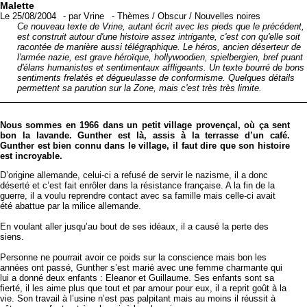
Malette
Le 25/08/2004
-
par
Vrine
-
Thèmes
/
Obscur
/
Nouvelles noires
Ce nouveau texte de Vrine, autant écrit avec les pieds que le précédent,
est construit autour d'une histoire assez intrigante, c'est con qu'elle soit
racontée de manière aussi télégraphique. Le héros, ancien déserteur de
l'armée nazie, est grave héroïque, hollywoodien, spielbergien, bref puant
d'élans humanistes et sentimentaux affligeants. Un texte bourré de bons
sentiments frelatés et dégueulasse de conformisme. Quelques détails
permettent sa parution sur la Zone, mais c'est très très limite.
Nous sommes en 1966 dans un petit village provençal, où ça sent
bon la lavande. Gunther est là, assis à la terrasse d’un café.
Gunther est bien connu dans le village, il faut dire que son histoire
est incroyable.
D’origine allemande, celui-ci a refusé de servir le nazisme, il a donc
déserté et c’est fait enrôler dans la résistance française. A la fin de la
guerre, il a voulu reprendre contact avec sa famille mais celle-ci avait
été abattue par la milice allemande.
En voulant aller jusqu’au bout de ses idéaux, il a causé la perte des
siens.
Personne ne pourrait avoir ce poids sur la conscience mais bon les
années ont passé, Gunther s’est marié avec une femme charmante qui
lui a donné deux enfants : Eleanor et Guillaume. Ses enfants sont sa
fierté, il les aime plus que tout et par amour pour eux, il a reprit goût à la
vie. Son travail à l’usine n’est pas palpitant mais au moins il réussit à