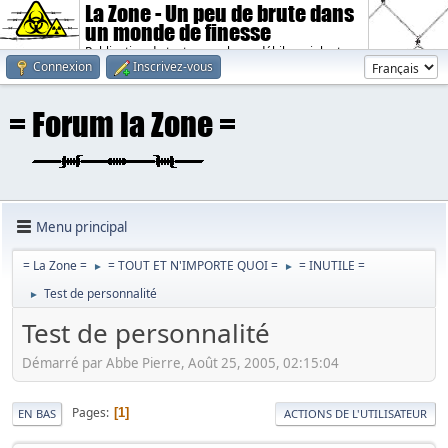
La Zone - Un peu de brute dans
un monde de finesse
Publication de textes sombres, débiles, violents.
Connexion
Inscrivez-vous
Menu principal
= La Zone =
= TOUT ET N'IMPORTE QUOI =
= INUTILE =
►
►
Test de personnalité
►
Test de personnalité
Démarré par Abbe Pierre, Août 25, 2005, 02:15:04
Pages
1
EN BAS
ACTIONS DE L'UTILISATEUR