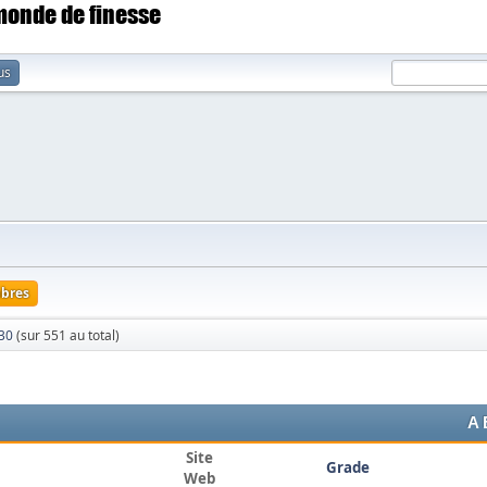
 monde de finesse
us
bres
 30
(sur 551 au total)
A
Site
Grade
Web