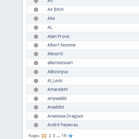
Ah
Air Bitch
Aka
AL
Alain Provis
Albert Nonime
Alexa10
alkemistsvart
Allezonyva
Al_Lestr
Amareleth
amywald0
Anaddict
Anastasia Dragovic
André Passerau
2
3
...
19
Pages
1