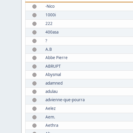
-Nico
1000i
222
400asa
?
A.B
Abbe Pierre
ABRUPT
Abysmal
adamned
adulau
advienne-que-pourra
Aelez
Aem.
Aethra