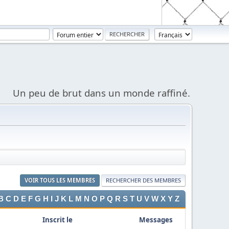
Un peu de brut dans un monde raffiné.
VOIR TOUS LES MEMBRES
RECHERCHER DES MEMBRES
B
C
D
E
F
G
H
I
J
K
L
M
N
O
P
Q
R
S
T
U
V
W
X
Y
Z
Inscrit le
Messages