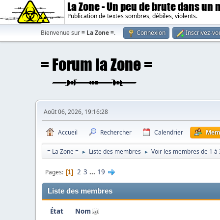
La Zone - Un peu de brute dans un
Publication de textes sombres, débiles, violents.
Bienvenue sur
= La Zone =
.
Connexion
Inscrivez-vo
Août 06, 2026, 19:16:28
Accueil
Rechercher
Calendrier
Mem
= La Zone =
Liste des membres
Voir les membres de 1 à
►
►
2
3
...
19
Pages
1
Liste des membres
État
Nom