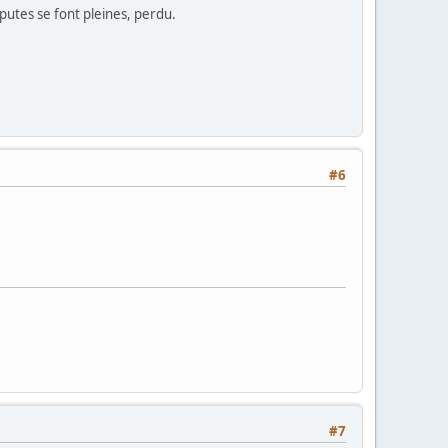
es putes se font pleines, perdu.
#6
#7