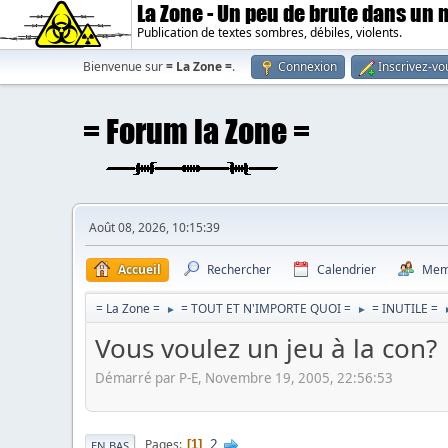
La Zone - Un peu de brute dans un
Publication de textes sombres, débiles, violents.
Bienvenue sur
= La Zone =
.
Connexion
Inscrivez-vo
Août 08, 2026, 10:15:39
Accueil
Rechercher
Calendrier
Mem
= La Zone =
= TOUT ET N'IMPORTE QUOI =
= INUTILE =
►
►
Vous voulez un jeu à la con?
Démarré par P-E, Novembre 19, 2005, 22:56:53
2
Pages
1
EN BAS