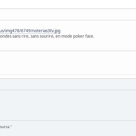
us/img478/6749/noterias3tv.jpg
econdes sans rire, sans sourire, en mode poker face.
poursa."
6