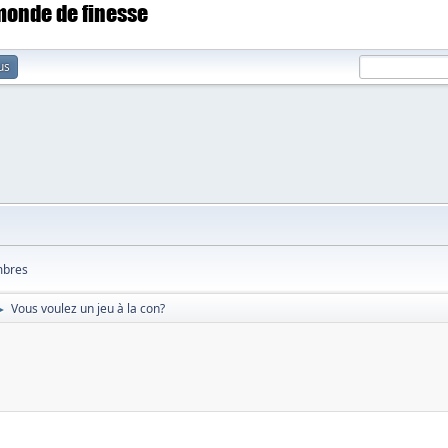
 monde de finesse
us
bres
Vous voulez un jeu à la con?
►