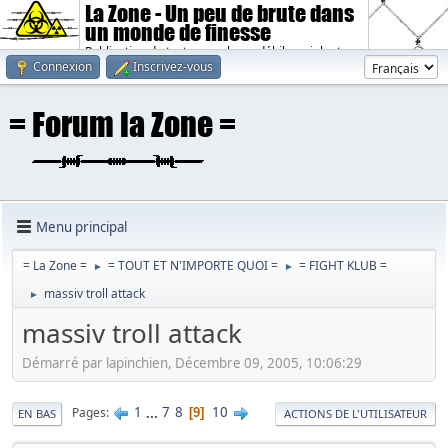
La Zone - Un peu de brute dans
un monde de finesse
Publication de textes sombres, débiles, violents.
Connexion
Inscrivez-vous
Menu principal
= La Zone =
= TOUT ET N'IMPORTE QUOI =
= FIGHT KLUB =
►
►
massiv troll attack
►
massiv troll attack
Démarré par lapinchien, Décembre 09, 2005, 10:06:29
1
...
7
8
10
Pages
9
EN BAS
ACTIONS DE L'UTILISATEUR