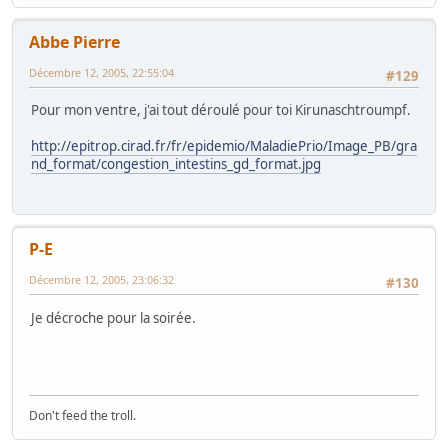
Abbe Pierre
Décembre 12, 2005, 22:55:04
#129
Pour mon ventre, j'ai tout déroulé pour toi Kirunaschtroumpf.
http://epitrop.cirad.fr/fr/epidemio/MaladiePrio/Image_PB/gra
nd_format/congestion_intestins_gd_format.jpg
P-E
Décembre 12, 2005, 23:06:32
#130
Je décroche pour la soirée.
Don't feed the troll.