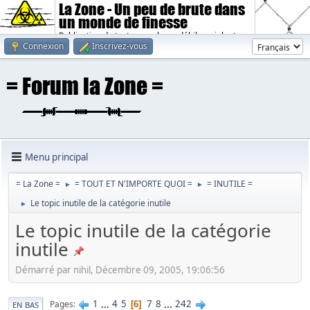
La Zone - Un peu de brute dans
un monde de finesse
Publication de textes sombres, débiles, violents.
Connexion
Inscrivez-vous
Menu principal
= La Zone =
= TOUT ET N'IMPORTE QUOI =
= INUTILE =
►
►
Le topic inutile de la catégorie inutile
►
Le topic inutile de la catégorie
inutile
Démarré par nihil, Décembre 09, 2005, 19:06:56
1
...
4
5
7
8
...
242
Pages
6
EN BAS