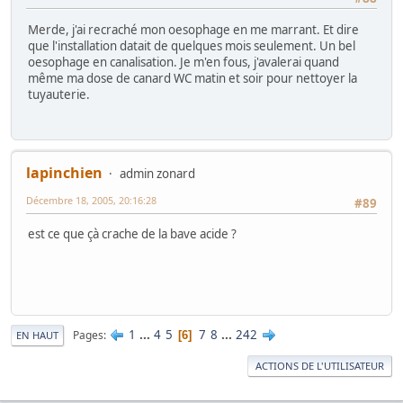
Merde, j'ai recraché mon oesophage en me marrant. Et dire
que l'installation datait de quelques mois seulement. Un bel
oesophage en canalisation. Je m'en fous, j'avalerai quand
même ma dose de canard WC matin et soir pour nettoyer la
tuyauterie.
lapinchien
admin zonard
Décembre 18, 2005, 20:16:28
#89
est ce que çà crache de la bave acide ?
1
...
4
5
7
8
...
242
Pages
6
EN HAUT
ACTIONS DE L'UTILISATEUR