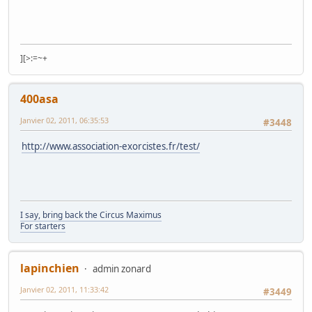
][>:=~+
400asa
Janvier 02, 2011, 06:35:53
#3448
http://www.association-exorcistes.fr/test/
I say, bring back the Circus Maximus
For starters
lapinchien
admin zonard
Janvier 02, 2011, 11:33:42
#3449