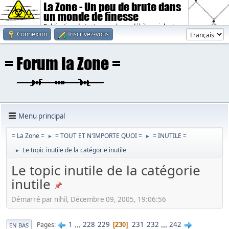
La Zone - Un peu de brute dans
un monde de finesse
Publication de textes sombres, débiles, violents.
Connexion
Inscrivez-vous
Menu principal
= La Zone =
= TOUT ET N'IMPORTE QUOI =
= INUTILE =
►
►
Le topic inutile de la catégorie inutile
►
Le topic inutile de la catégorie
inutile
Démarré par nihil, Décembre 09, 2005, 19:06:56
1
...
228
229
231
232
...
242
Pages
230
EN BAS