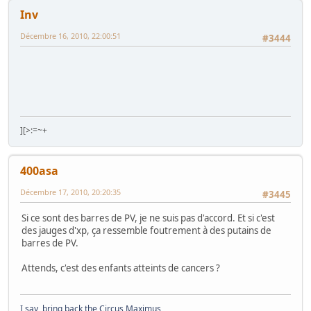
Inv
Décembre 16, 2010, 22:00:51
#3444
][>:=~+
400asa
Décembre 17, 2010, 20:20:35
#3445
Si ce sont des barres de PV, je ne suis pas d'accord. Et si c'est
des jauges d'xp, ça ressemble foutrement à des putains de
barres de PV.
Attends, c'est des enfants atteints de cancers ?
I say, bring back the Circus Maximus