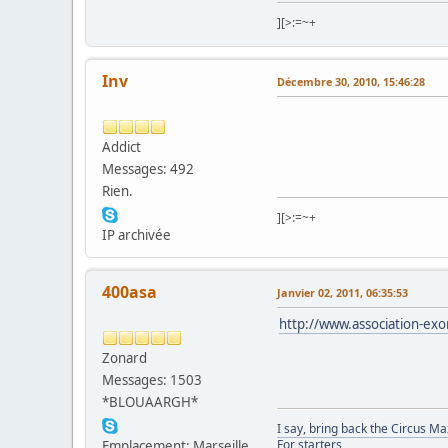
][>:=~+
Inv
Décembre 30, 2010, 15:46:28
Addict
Messages: 492
Rien.
][>:=~+
IP archivée
400asa
Janvier 02, 2011, 06:35:53
http://www.association-exor
Zonard
Messages: 1503
*BLOUAARGH*
I say, bring back the Circus M
For starters
Emplacement: Marseille