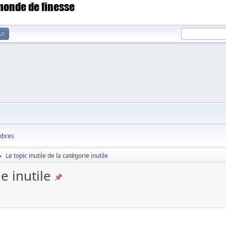
 monde de finesse
us
bres
Le topic inutile de la catégorie inutile
►
e inutile