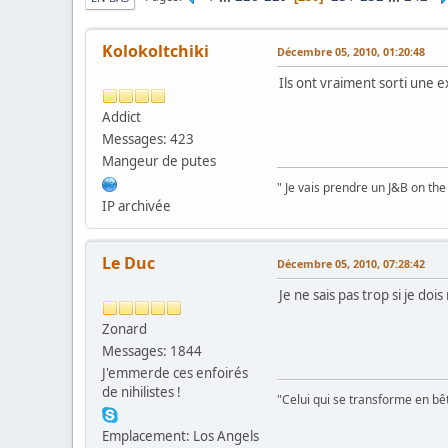
Kolokoltchiki
Décembre 05, 2010, 01:20:48
Ils ont vraiment sorti une e
Addict
Messages: 423
Mangeur de putes
" Je vais prendre un J&B on the
IP archivée
Le Duc
Décembre 05, 2010, 07:28:42
Je ne sais pas trop si je doi
Zonard
Messages: 1844
J'emmerde ces enfoirés
de nihilistes !
"Celui qui se transforme en bê
Emplacement: Los Angels