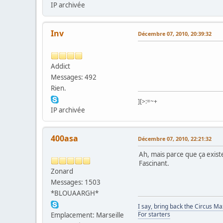
IP archivée
Inv
Décembre 07, 2010, 20:39:32
Addict
Messages: 492
Rien.
][>:=~+
IP archivée
400asa
Décembre 07, 2010, 22:21:32
Ah, mais parce que ça exist
Fascinant.
Zonard
Messages: 1503
*BLOUAARGH*
I say, bring back the Circus M
For starters
Emplacement: Marseille