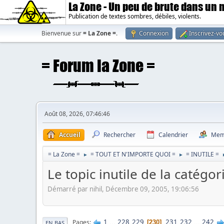
La Zone - Un peu de brute dans un
Publication de textes sombres, débiles, violents.
Bienvenue sur
= La Zone =
.
Connexion
Inscrivez-vo
Août 08, 2026, 07:46:46
Accueil
Rechercher
Calendrier
Mem
= La Zone =
= TOUT ET N'IMPORTE QUOI =
= INUTILE =
►
►
Le topic inutile de la catégori
Démarré par nihil, Décembre 09, 2005, 19:06:56
1
...
228
229
231
232
...
242
Pages
230
EN BAS