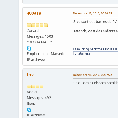
400asa
Décembre 17, 2010, 20:20:35
Si ce sont des barres de PV,
Zonard
Attends, c'est des enfants a
Messages: 1503
*BLOUAARGH*
I say, bring back the Circus M
For starters
Emplacement: Marseille
IP archivée
Inv
Décembre 18, 2010, 00:37:22
Ça ou des skinheads rachi
Addict
Messages: 492
Rien.
IP archivée