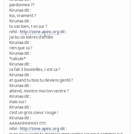
pardonnee ??
Kirunaa dit :
koi, vraiment ?
Kirunaa dit :
tu vas bien, t es sur ?
nihil -
http://zone.apinc.org
dit :
j'ai bu six bières d'affilée
Kirunaa dit :
rien que ca ?
Kirunaa dit :
*calcule*
Kirunaa dit :
ca fait 3 bouteilles, c est ca ?
Kirunaa dit :
et quand tu bois tu deviens gentil ?
Kirunaa dit :
attend, montre moi ton ventre ?
Kirunaa dit :
mais oui !
Kirunaa dit :
c'est un gros coeur rouge !
Kirunaa dit :
AAAAHHHHHH !!!!!!
nihil -
http://zone.apinc.org
dit :
je ne peux point te montrer mon ventre car nous sommes sur