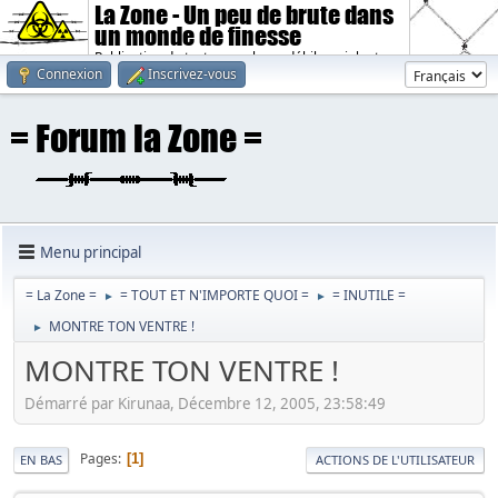
La Zone - Un peu de brute dans
un monde de finesse
Publication de textes sombres, débiles, violents.
Connexion
Inscrivez-vous
Menu principal
= La Zone =
= TOUT ET N'IMPORTE QUOI =
= INUTILE =
►
►
MONTRE TON VENTRE !
►
MONTRE TON VENTRE !
Démarré par Kirunaa, Décembre 12, 2005, 23:58:49
Pages
1
EN BAS
ACTIONS DE L'UTILISATEUR