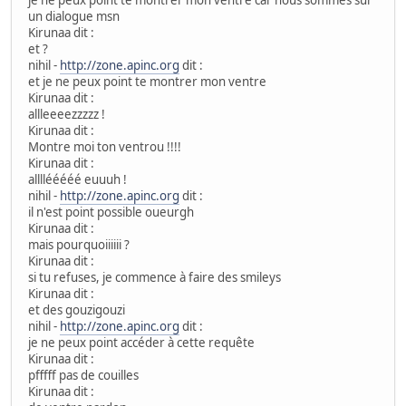
un dialogue msn
Kirunaa dit :
et ?
nihil -
http://zone.apinc.org
dit :
et je ne peux point te montrer mon ventre
Kirunaa dit :
allleeeezzzzz !
Kirunaa dit :
Montre moi ton ventrou !!!!
Kirunaa dit :
allllééééé euuuh !
nihil -
http://zone.apinc.org
dit :
il n'est point possible oueurgh
Kirunaa dit :
mais pourquoiiiiii ?
Kirunaa dit :
si tu refuses, je commence à faire des smileys
Kirunaa dit :
et des gouzigouzi
nihil -
http://zone.apinc.org
dit :
je ne peux point accéder à cette requête
Kirunaa dit :
pfffff pas de couilles
Kirunaa dit :