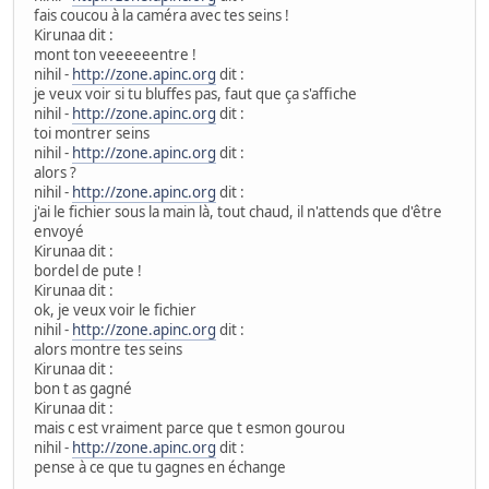
fais coucou à la caméra avec tes seins !
Kirunaa dit :
mont ton veeeeeentre !
nihil -
http://zone.apinc.org
dit :
je veux voir si tu bluffes pas, faut que ça s'affiche
nihil -
http://zone.apinc.org
dit :
toi montrer seins
nihil -
http://zone.apinc.org
dit :
alors ?
nihil -
http://zone.apinc.org
dit :
j'ai le fichier sous la main là, tout chaud, il n'attends que d'être
envoyé
Kirunaa dit :
bordel de pute !
Kirunaa dit :
ok, je veux voir le fichier
nihil -
http://zone.apinc.org
dit :
alors montre tes seins
Kirunaa dit :
bon t as gagné
Kirunaa dit :
mais c est vraiment parce que t esmon gourou
nihil -
http://zone.apinc.org
dit :
pense à ce que tu gagnes en échange