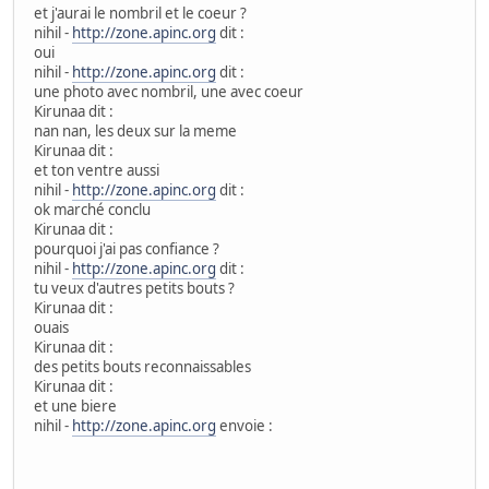
et j'aurai le nombril et le coeur ?
nihil -
http://zone.apinc.org
dit :
oui
nihil -
http://zone.apinc.org
dit :
une photo avec nombril, une avec coeur
Kirunaa dit :
nan nan, les deux sur la meme
Kirunaa dit :
et ton ventre aussi
nihil -
http://zone.apinc.org
dit :
ok marché conclu
Kirunaa dit :
pourquoi j'ai pas confiance ?
nihil -
http://zone.apinc.org
dit :
tu veux d'autres petits bouts ?
Kirunaa dit :
ouais
Kirunaa dit :
des petits bouts reconnaissables
Kirunaa dit :
et une biere
nihil -
http://zone.apinc.org
envoie :