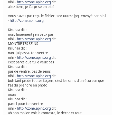
nihil -
http://zone.apinc.org
dit :
allez tiens, je t'ai prise en pitié
Vous n'avez pas reçu le fichier "Dsci0005c.jpg" envoyé par nihil
-
http://zone.apinc.org
.
Kirunaa dit :
non, finaement j en veux pas
nihil -
http://zone.apinc.org
dit :
MONTRE TES SEINS
Kirunaa dit :
nan, j'ai pas vu ton ventre
nihil -
http://zone.apinc.org
dit :
c'est parce que tu le veux pas
Kirunaa dit :
pas de ventre, pas de seins
nihil -
http://zone.apinc.org
dit :
boh tant pis de toutes façons, c'est les seins d'un écureuil que
t'as du prendre en photo
Kirunaa dit :
ouais
Kirunaa dit :
pareil pour ton ventre
nihil -
http://zone.apinc.org
dit :
ah non moi on voit le contexte, le décor et tout