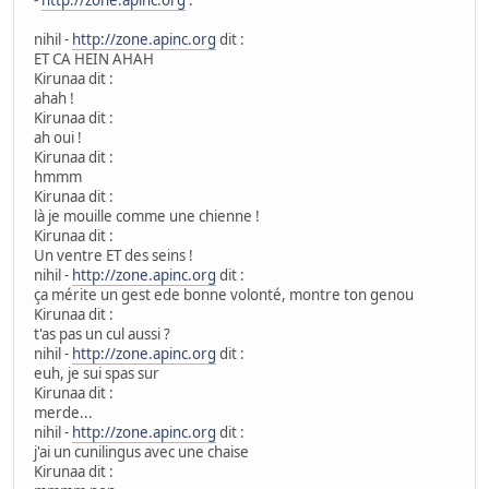
nihil -
http://zone.apinc.org
dit :
ET CA HEIN AHAH
Kirunaa dit :
ahah !
Kirunaa dit :
ah oui !
Kirunaa dit :
hmmm
Kirunaa dit :
là je mouille comme une chienne !
Kirunaa dit :
Un ventre ET des seins !
nihil -
http://zone.apinc.org
dit :
ça mérite un gest ede bonne volonté, montre ton genou
Kirunaa dit :
t'as pas un cul aussi ?
nihil -
http://zone.apinc.org
dit :
euh, je sui spas sur
Kirunaa dit :
merde...
nihil -
http://zone.apinc.org
dit :
j'ai un cunilingus avec une chaise
Kirunaa dit :