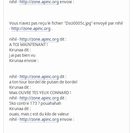
nihil -
http://zone.apinc.org
envoie :
Vous n'avez pas reçu le fichier "Dsci0005c.jpg" envoyé par nihil
-
http://zone.apinc.org
.
nihil -
http://zone.apinc.org
dit :
A TOI MAINTENANT !
Kirunaa dit :
j ai pas bien vu
Kirunaa envoie :
nihil -
http://zone.apinc.org
dit :
a ton tour bordel de putain de bordel
Kirunaa dit :
Mais OUVRE TES YEUX CONNARD !
nihil -
http://zone.apinc.org
dit :
5ko contre 173 ? pouahahah
Kirunaa dit :
ouais, mais c est du kilo de valeur
nihil -
http://zone.apinc.org
envoie :