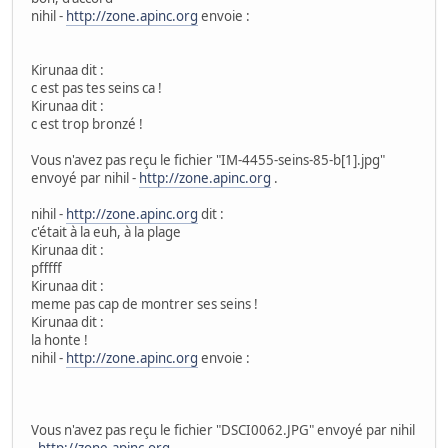
nihil -
http://zone.apinc.org
envoie :
Kirunaa dit :
c est pas tes seins ca !
Kirunaa dit :
c est trop bronzé !
Vous n'avez pas reçu le fichier "IM-4455-seins-85-b[1].jpg"
envoyé par nihil -
http://zone.apinc.org
.
nihil -
http://zone.apinc.org
dit :
c'était à la euh, à la plage
Kirunaa dit :
pfffff
Kirunaa dit :
meme pas cap de montrer ses seins !
Kirunaa dit :
la honte !
nihil -
http://zone.apinc.org
envoie :
Vous n'avez pas reçu le fichier "DSCI0062.JPG" envoyé par nihil
-
http://zone.apinc.org
.