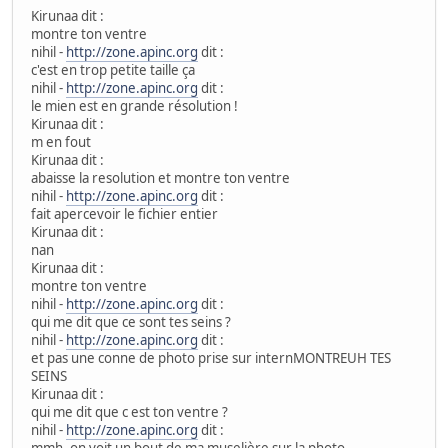
Kirunaa dit :
montre ton ventre
nihil -
http://zone.apinc.org
dit :
c'est en trop petite taille ça
nihil -
http://zone.apinc.org
dit :
le mien est en grande résolution !
Kirunaa dit :
m en fout
Kirunaa dit :
abaisse la resolution et montre ton ventre
nihil -
http://zone.apinc.org
dit :
fait apercevoir le fichier entier
Kirunaa dit :
nan
Kirunaa dit :
montre ton ventre
nihil -
http://zone.apinc.org
dit :
qui me dit que ce sont tes seins ?
nihil -
http://zone.apinc.org
dit :
et pas une conne de photo prise sur internMONTREUH TES
SEINS
Kirunaa dit :
qui me dit que c est ton ventre ?
nihil -
http://zone.apinc.org
dit :
mmh, on voit un bout de ma muselière sur la photo