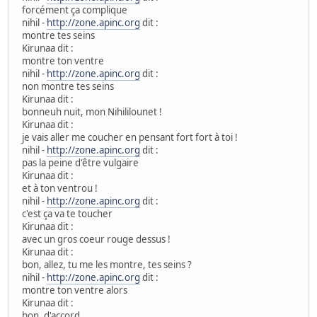
forcément ça complique
nihil -
http://zone.apinc.org
dit :
montre tes seins
Kirunaa dit :
montre ton ventre
nihil -
http://zone.apinc.org
dit :
non montre tes seins
Kirunaa dit :
bonneuh nuit, mon Nihililounet !
Kirunaa dit :
je vais aller me coucher en pensant fort fort à toi !
nihil -
http://zone.apinc.org
dit :
pas la peine d'être vulgaire
Kirunaa dit :
et à ton ventrou !
nihil -
http://zone.apinc.org
dit :
c'est ça va te toucher
Kirunaa dit :
avec un gros coeur rouge dessus !
Kirunaa dit :
bon, allez, tu me les montre, tes seins ?
nihil -
http://zone.apinc.org
dit :
montre ton ventre alors
Kirunaa dit :
bon, d'accord