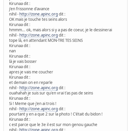
Kirunaa dit :
j'en frissonne d'avance
nihil -
http://zone.apinc.org
dit :
OK mais je touche tes seins alors
Kirunaa dit :
hmmm... ok, mais alors si y a pas de coeur, je le dessinerai
nihil -
http://zone.apinc.org
dit :
tope là, en attendant MON-TRE TES SEINS
Kirunaa dit :
nan
Kirunaa dit :
là je vais bosser
Kirunaa dit :
apres je vais me coucher
Kirunaa dit :
et demain on en reparle
nihil -
http://zone.apinc.org
dit :
ouahahah je suis sur qu'en vrai t'as pas de seins
Kirunaa dit :
Si ! Meme que j'en ai trois !
nihil -
http://zone.apinc.org
dit :
pourtant y en a que 2 sur la photo ! C'était du bidon !
Kirunaa dit :
c est parce que le 3e il est sur mon genou gauche
nihil -
http://zone.apinc.org
dit :