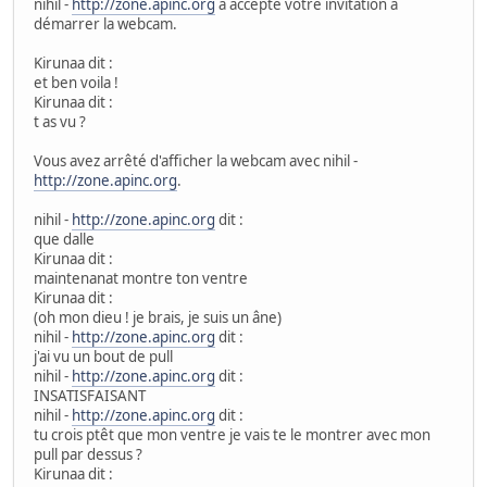
nihil -
http://zone.apinc.org
a accepté votre invitation à
démarrer la webcam.
Kirunaa dit :
et ben voila !
Kirunaa dit :
t as vu ?
Vous avez arrêté d'afficher la webcam avec nihil -
http://zone.apinc.org
.
nihil -
http://zone.apinc.org
dit :
que dalle
Kirunaa dit :
maintenanat montre ton ventre
Kirunaa dit :
(oh mon dieu ! je brais, je suis un âne)
nihil -
http://zone.apinc.org
dit :
j'ai vu un bout de pull
nihil -
http://zone.apinc.org
dit :
INSATISFAISANT
nihil -
http://zone.apinc.org
dit :
tu crois ptêt que mon ventre je vais te le montrer avec mon
pull par dessus ?
Kirunaa dit :