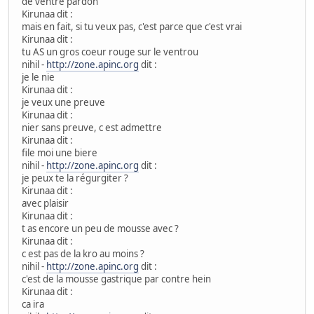
de ventre pardon
Kirunaa dit :
mais en fait, si tu veux pas, c'est parce que c'est vrai
Kirunaa dit :
tu AS un gros coeur rouge sur le ventrou
nihil -
http://zone.apinc.org
dit :
je le nie
Kirunaa dit :
je veux une preuve
Kirunaa dit :
nier sans preuve, c est admettre
Kirunaa dit :
file moi une biere
nihil -
http://zone.apinc.org
dit :
je peux te la régurgiter ?
Kirunaa dit :
avec plaisir
Kirunaa dit :
t as encore un peu de mousse avec ?
Kirunaa dit :
c est pas de la kro au moins ?
nihil -
http://zone.apinc.org
dit :
c'est de la mousse gastrique par contre hein
Kirunaa dit :
ca ira