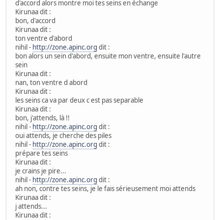
d'accord alors montre moi tes seins en échange
Kirunaa dit :
bon, d'accord
Kirunaa dit :
ton ventre d'abord
nihil -
http://zone.apinc.org
dit :
bon alors un sein d'abord, ensuite mon ventre, ensuite l'autre
sein
Kirunaa dit :
nan, ton ventre d abord
Kirunaa dit :
les seins ca va par deux c est pas separable
Kirunaa dit :
bon, j'attends, là !!
nihil -
http://zone.apinc.org
dit :
oui attends, je cherche des piles
nihil -
http://zone.apinc.org
dit :
prépare tes seins
Kirunaa dit :
je crains je pire...
nihil -
http://zone.apinc.org
dit :
ah non, contre tes seins, je le fais sérieusement moi attends
Kirunaa dit :
j attends...
Kirunaa dit :