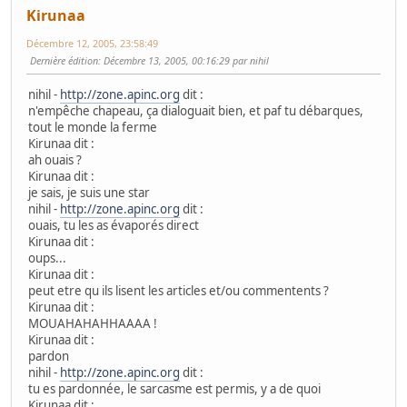
Kirunaa
Décembre 12, 2005, 23:58:49
Dernière édition
: Décembre 13, 2005, 00:16:29 par nihil
nihil -
http://zone.apinc.org
dit :
n'empêche chapeau, ça dialoguait bien, et paf tu débarques,
tout le monde la ferme
Kirunaa dit :
ah ouais ?
Kirunaa dit :
je sais, je suis une star
nihil -
http://zone.apinc.org
dit :
ouais, tu les as évaporés direct
Kirunaa dit :
oups...
Kirunaa dit :
peut etre qu ils lisent les articles et/ou commentents ?
Kirunaa dit :
MOUAHAHAHHAAAA !
Kirunaa dit :
pardon
nihil -
http://zone.apinc.org
dit :
tu es pardonnée, le sarcasme est permis, y a de quoi
Kirunaa dit :