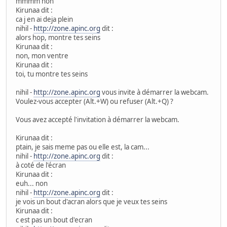
mmmm non
Kirunaa dit :
ca j en ai deja plein
nihil -
http://zone.apinc.org
dit :
alors hop, montre tes seins
Kirunaa dit :
non, mon ventre
Kirunaa dit :
toi, tu montre tes seins
nihil -
http://zone.apinc.org
vous invite à démarrer la webcam.
Voulez-vous accepter (Alt.+W) ou refuser (Alt.+Q) ?
Vous avez accepté l'invitation à démarrer la webcam.
Kirunaa dit :
ptain, je sais meme pas ou elle est, la cam...
nihil -
http://zone.apinc.org
dit :
à coté de l'écran
Kirunaa dit :
euh... non
nihil -
http://zone.apinc.org
dit :
je vois un bout d'acran alors que je veux tes seins
Kirunaa dit :
c est pas un bout d'ecran