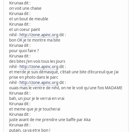
Kirunaa dit :
on voit une chaise
Kirunaa dit :
et un bout de meuble
Kirunaa dit :
et un coeur paint
nihil -
http://zone.apinc.org
dit :
bon OK je te montre ma bite
Kirunaa dit :
pour quoi faire ?
Kirunaa dit :
des bites j'en vois tous les jours
nihil -
http://zone.apinc.org
dit :
et merde je suis démasqué, c'était une bite d'écureuil que j'ai
prise en photo dans le parc
nihil -
http://zone.apinc.org
dit :
ouais mais le ventre de nihil, on ne le voit qu'une fois MADAME
Kirunaa dit :
bah, un jour je le verrai en vrai
Kirunaa dit :
et meme que je je toucherai
Kirunaa dit :
juste avant de me prendre une baffe par Aka
Kirunaa dit :
putain, ca va etre bon !