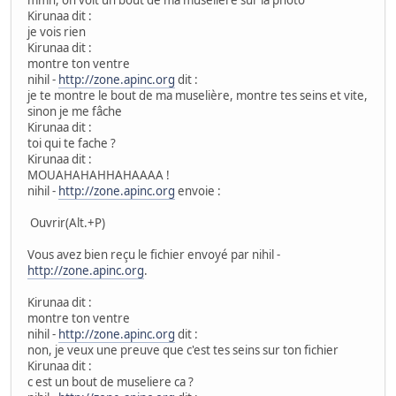
Kirunaa dit :
je vois rien
Kirunaa dit :
montre ton ventre
nihil -
http://zone.apinc.org
dit :
je te montre le bout de ma muselière, montre tes seins et vite,
sinon je me fâche
Kirunaa dit :
toi qui te fache ?
Kirunaa dit :
MOUAHAHAHHAHAAAA !
nihil -
http://zone.apinc.org
envoie :
Ouvrir(Alt.+P)
Vous avez bien reçu le fichier envoyé par nihil -
http://zone.apinc.org
.
Kirunaa dit :
montre ton ventre
nihil -
http://zone.apinc.org
dit :
non, je veux une preuve que c'est tes seins sur ton fichier
Kirunaa dit :
c est un bout de museliere ca ?