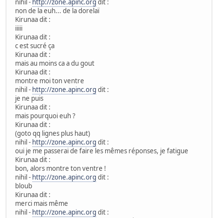
nihil -
http://zone.apinc.org
dit :
non de la euh... de la dorelaï
Kirunaa dit :
iiiii
Kirunaa dit :
c est sucré ça
Kirunaa dit :
mais au moins ca a du gout
Kirunaa dit :
montre moi ton ventre
nihil -
http://zone.apinc.org
dit :
je ne puis
Kirunaa dit :
mais pourquoi euh ?
Kirunaa dit :
(goto qq lignes plus haut)
nihil -
http://zone.apinc.org
dit :
oui je me passerai de faire les mêmes réponses, je fatigue
Kirunaa dit :
bon, alors montre ton ventre !
nihil -
http://zone.apinc.org
dit :
bloub
Kirunaa dit :
merci mais même
nihil -
http://zone.apinc.org
dit :