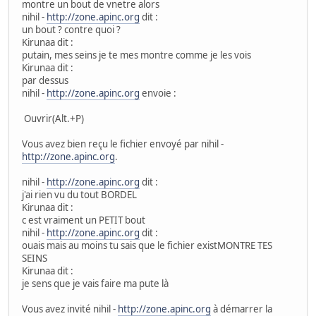
montre un bout de vnetre alors
nihil -
http://zone.apinc.org
dit :
un bout ? contre quoi ?
Kirunaa dit :
putain, mes seins je te mes montre comme je les vois
Kirunaa dit :
par dessus
nihil -
http://zone.apinc.org
envoie :
Ouvrir(Alt.+P)
Vous avez bien reçu le fichier envoyé par nihil -
http://zone.apinc.org
.
nihil -
http://zone.apinc.org
dit :
j'ai rien vu du tout BORDEL
Kirunaa dit :
c est vraiment un PETIT bout
nihil -
http://zone.apinc.org
dit :
ouais mais au moins tu sais que le fichier existMONTRE TES
SEINS
Kirunaa dit :
je sens que je vais faire ma pute là
Vous avez invité nihil -
http://zone.apinc.org
à démarrer la