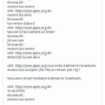
Kirunaa dit :
montre ton ventre
nihil -
http://zone.apinc.org
dit :
montre tes seins
Kirunaa dit :
ton ventre d'abord
nihil -
http://zone.apinc.org
dit :
fais voir si t'as vraiment un fichier
Kirunaa dit :
j'ai une cam
Kirunaa dit :
montre ton ventre
nihil -
http://zone.apinc.org
dit :
déclenche ta cam alors
nihil -
http://zone.apinc.org
vous invite à démarrer la webcam.
Voulez-vous accepter (Alt.+W) ou refuser (Alt.+Q) ?
Vous avez refusé l'invitation à démarrer la webcam.
nihil -
http://zone.apinc.org
dit :
TU BLUFFES
Kirunaa dit :
montre ton ventre