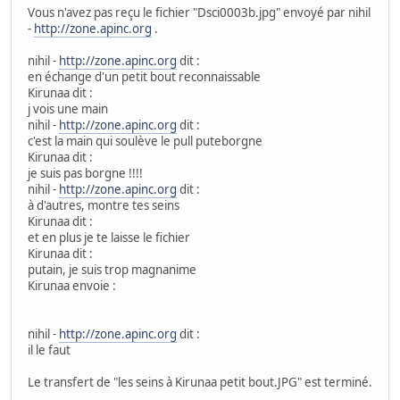
Vous n'avez pas reçu le fichier "Dsci0003b.jpg" envoyé par nihil
-
http://zone.apinc.org
.
nihil -
http://zone.apinc.org
dit :
en échange d'un petit bout reconnaissable
Kirunaa dit :
j vois une main
nihil -
http://zone.apinc.org
dit :
c'est la main qui soulève le pull puteborgne
Kirunaa dit :
je suis pas borgne !!!!
nihil -
http://zone.apinc.org
dit :
à d'autres, montre tes seins
Kirunaa dit :
et en plus je te laisse le fichier
Kirunaa dit :
putain, je suis trop magnanime
Kirunaa envoie :
nihil -
http://zone.apinc.org
dit :
il le faut
Le transfert de "les seins à Kirunaa petit bout.JPG" est terminé.