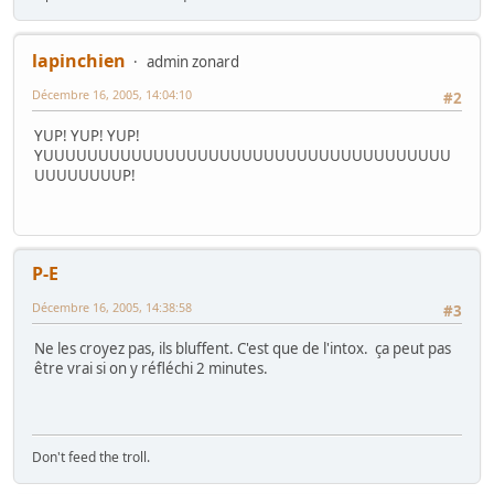
lapinchien
admin zonard
Décembre 16, 2005, 14:04:10
#2
YUP! YUP! YUP!
YUUUUUUUUUUUUUUUUUUUUUUUUUUUUUUUUUUUUU
UUUUUUUUP!
P-E
Décembre 16, 2005, 14:38:58
#3
Ne les croyez pas, ils bluffent. C'est que de l'intox. ça peut pas
être vrai si on y réfléchi 2 minutes.
Don't feed the troll.