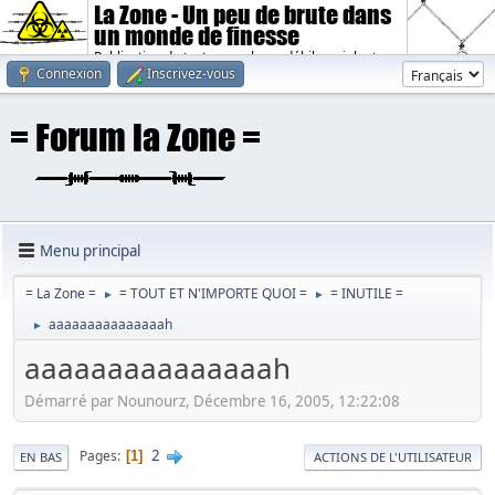
La Zone - Un peu de brute dans
un monde de finesse
Publication de textes sombres, débiles, violents.
Connexion
Inscrivez-vous
Menu principal
= La Zone =
= TOUT ET N'IMPORTE QUOI =
= INUTILE =
►
►
aaaaaaaaaaaaaaah
►
aaaaaaaaaaaaaaah
Démarré par Nounourz, Décembre 16, 2005, 12:22:08
2
Pages
1
EN BAS
ACTIONS DE L'UTILISATEUR