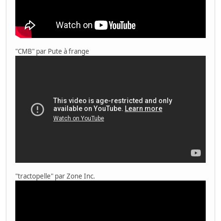
"CMB" par Pute à frange
"tractopelle" par Zone Inc.