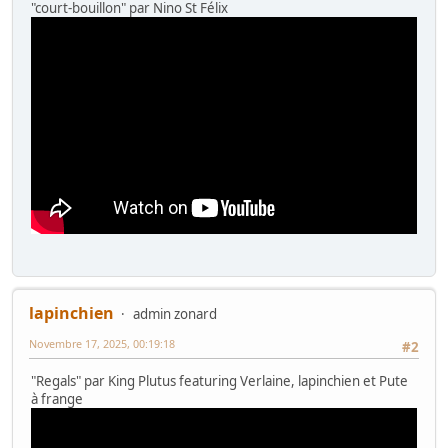
"court-bouillon" par Nino St Félix
lapinchien
admin zonard
Novembre 17, 2025, 00:19:18
#2
"Regals" par King Plutus featuring Verlaine, lapinchien et Pute
à frange