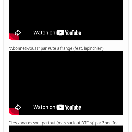
"Abonnez-vous !" par Pute à frange (feat. lapinchien)
"Les zonards sont partout (mais surtout DTC,s)" par Zone Inc.