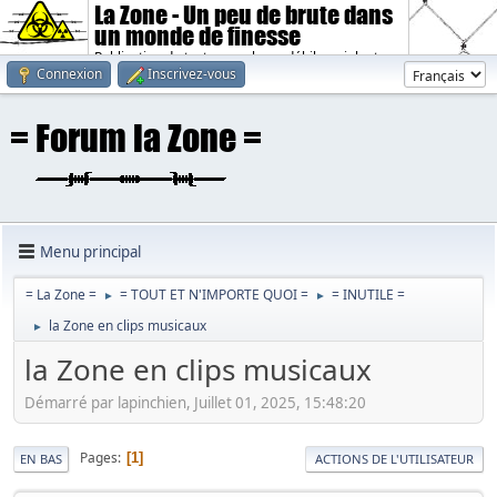
La Zone - Un peu de brute dans
un monde de finesse
Publication de textes sombres, débiles, violents.
Connexion
Inscrivez-vous
Menu principal
= La Zone =
= TOUT ET N'IMPORTE QUOI =
= INUTILE =
►
►
la Zone en clips musicaux
►
la Zone en clips musicaux
Démarré par lapinchien, Juillet 01, 2025, 15:48:20
Pages
1
EN BAS
ACTIONS DE L'UTILISATEUR