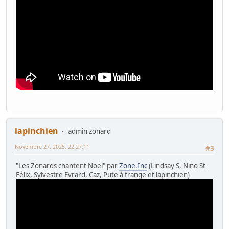
lapinchien
admin zonard
Novembre 27, 2025, 22:27:11
#3
"Les Zonards chantent Noël" par
Zone.Inc
(Lindsay S, Nino St
Félix, Sylvestre Evrard, Caz, Pute à frange et lapinchien)