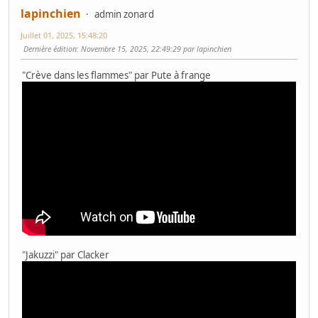
lapinchien
admin zonard
Juillet 01, 2025, 15:48:20
Dernière édition
: Novembre 15, 2025, 22:49:29 par lapinchien
"Crève dans les flammes" par Pute à frange
"Jakuzzi" par Clacker