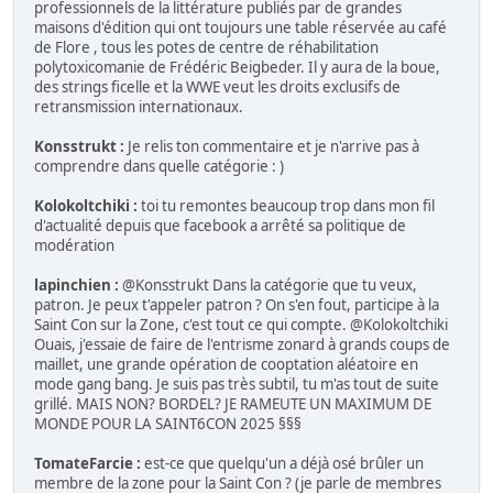
professionnels de la littérature publiés par de grandes
maisons d'édition qui ont toujours une table réservée au café
de Flore , tous les potes de centre de réhabilitation
polytoxicomanie de Frédéric Beigbeder. Il y aura de la boue,
des strings ficelle et la WWE veut les droits exclusifs de
retransmission internationaux.
Konsstrukt :
Je relis ton commentaire et je n'arrive pas à
comprendre dans quelle catégorie : )
Kolokoltchiki :
toi tu remontes beaucoup trop dans mon fil
d'actualité depuis que facebook a arrêté sa politique de
modération
lapinchien :
@Konsstrukt Dans la catégorie que tu veux,
patron. Je peux t'appeler patron ? On s'en fout, participe à la
Saint Con sur la Zone, c'est tout ce qui compte. @Kolokoltchiki
Ouais, j'essaie de faire de l'entrisme zonard à grands coups de
maillet, une grande opération de cooptation aléatoire en
mode gang bang. Je suis pas très subtil, tu m'as tout de suite
grillé. MAIS NON? BORDEL? JE RAMEUTE UN MAXIMUM DE
MONDE POUR LA SAINT6CON 2025 §§§
TomateFarcie :
est-ce que quelqu'un a déjà osé brûler un
membre de la zone pour la Saint Con ? (je parle de membres