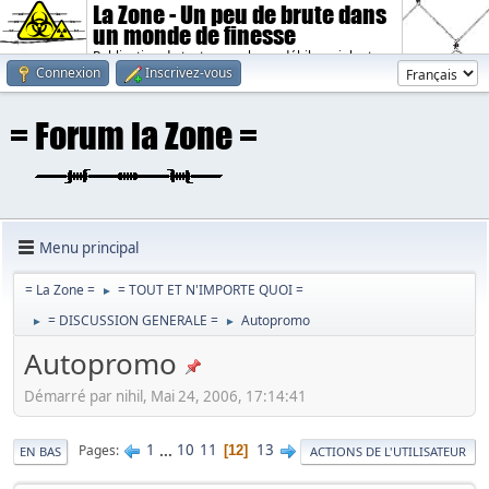
La Zone - Un peu de brute dans
un monde de finesse
Publication de textes sombres, débiles, violents.
Connexion
Inscrivez-vous
Menu principal
= La Zone =
= TOUT ET N'IMPORTE QUOI =
►
= DISCUSSION GENERALE =
Autopromo
►
►
Autopromo
Démarré par nihil, Mai 24, 2006, 17:14:41
1
...
10
11
13
Pages
12
EN BAS
ACTIONS DE L'UTILISATEUR