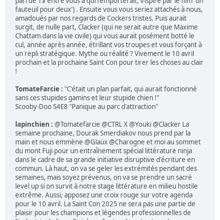
pari de 1$ entre vous à qui l'emporterait, inspiré par le film 'un
fauteuil pour deux') . Ensuite vous vous seriez attachés à nous,
amadoués par nos regards de Cockers tristes. Puis aurait
surgit, de nulle part, Clacker (qui ne serait autre que Maxime
Chattam dans la vie civile) qui vous aurait posément botté le
cul, année après année, étrillant vos troupes et vous forçant à
un repli stratégique. Mythe ou réalité ? Vivement le 10 avril
prochain et la prochaine Saint Con pour tirer les choses au clair
!
TomateFarcie :
"C'était un plan parfait, qui aurait fonctionné
sans ces stupides gamins et leur stupide chien !"
Scooby-Doo S4E8 "Panique au parc d'attraction"
lapinchien :
@Tomatefarcie @CTRL X @Youki @Clacker La
semaine prochaine, Dourak Smerdiakov nous prend par la
main et nous emmène @Glaüx @Charogne et moi au sommet
du mont Fuji pour un entraînement spécial littérature ninja
dans le cadre de sa grande initiative disruptive d'écriture en
commun. Là haut, on va se geler les extrémités pendant des
semaines, mais soyez prévenus, on va se prendre un sacré
level up si on survit à notre stage littérature en milieu hostile
extrême. Aussi, apposez une croix rouge sur votre agenda
pour le 10 avril. La Saint Con 2025 ne sera pas une partie de
plaisir pour les champions et légendes professionnelles de