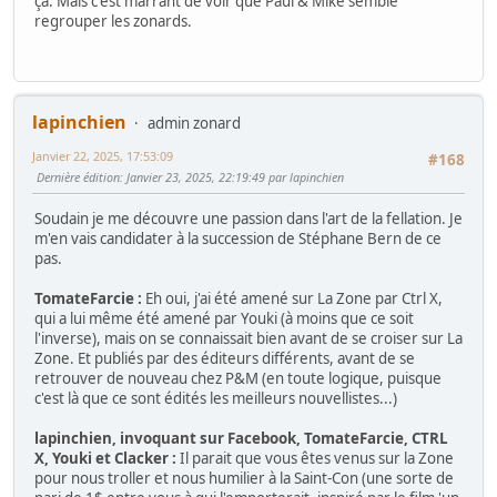
ça. Mais c'est marrant de voir que Paul & Mike semble
regrouper les zonards.
lapinchien
admin zonard
Janvier 22, 2025, 17:53:09
#168
Dernière édition
: Janvier 23, 2025, 22:19:49 par lapinchien
Soudain je me découvre une passion dans l'art de la fellation. Je
m'en vais candidater à la succession de Stéphane Bern de ce
pas.
TomateFarcie :
Eh oui, j'ai été amené sur La Zone par Ctrl X,
qui a lui même été amené par Youki (à moins que ce soit
l'inverse), mais on se connaissait bien avant de se croiser sur La
Zone. Et publiés par des éditeurs différents, avant de se
retrouver de nouveau chez P&M (en toute logique, puisque
c'est là que ce sont édités les meilleurs nouvellistes...)
lapinchien, invoquant sur Facebook, TomateFarcie, CTRL
X, Youki et Clacker :
Il parait que vous êtes venus sur la Zone
pour nous troller et nous humilier à la Saint-Con (une sorte de