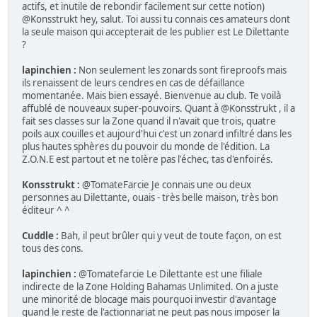
actifs, et inutile de rebondir facilement sur cette notion)
@Konsstrukt hey, salut. Toi aussi tu connais ces amateurs dont
la seule maison qui accepterait de les publier est Le Dilettante
?
lapinchien :
Non seulement les zonards sont fireproofs mais
ils renaissent de leurs cendres en cas de défaillance
momentanée. Mais bien essayé. Bienvenue au club. Te voilà
affublé de nouveaux super-pouvoirs. Quant à @Konsstrukt , il a
fait ses classes sur la Zone quand il n'avait que trois, quatre
poils aux couilles et aujourd'hui c'est un zonard infiltré dans les
plus hautes sphères du pouvoir du monde de l'édition. La
Z.O.N.E est partout et ne tolère pas l'échec, tas d'enfoirés.
Konsstrukt :
@TomateFarcie Je connais une ou deux
personnes au Dilettante, ouais - très belle maison, très bon
éditeur ^ ^
Cuddle :
Bah, il peut brûler qui y veut de toute façon, on est
tous des cons.
lapinchien :
@Tomatefarcie Le Dilettante est une filiale
indirecte de la Zone Holding Bahamas Unlimited. On a juste
une minorité de blocage mais pourquoi investir d'avantage
quand le reste de l'actionnariat ne peut pas nous imposer la