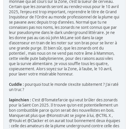
monnaie qui ait cours sur la Zone, c'est la sueur de cerveau.
Certain que les zonards seront au rendez-vous pour le 10 avril
2025, l'enjeu est trop important, reprendre le titre de Grand
Inquisiteur de l'Ordre au monde professionnel de la plume qui
se pavane avec depuis trop d'années. Normal que tu ne
connaisses pas nos noms, les zonards ne sont connus que par
leur pseudonyme dans le dark underground littéraire. Je ne
les donne pas au cas où John McLane soit dans la cage
d'ascenseur en train de les noter sur son bras pour se livrer à
une grande purge. Et bien sûr, que les zonards ont du
potentiel , mais nous on ne vend pas notre âme à Mammon,
cette vieille pute babylonienne, pour des raisons aussi viles
que la survie alimentaire. Je vous souffle tous les quatre,
copieusement. Alors soyez sur la Zone, à l'aube, le 10 avril,
pour laver votre misérable honneur.
Cuddle :
pourquoi tout le monde s'excite subitement ? J'ai raté
un truc ?
lapinchien :
C'est @Tomatefarcie qui veut brûler des zonards
pour la Saint Con 2025. Il trouve qu'on est potentiellement un
bon combustible parce qu'on serait des nouvellistes en bois.
Manquerait plus que @Konsstrukt se joigne à lui, @CTRL X ,
@Youki et @Clacker et on aurait tout bonnement deux équipes
: celle des amateurs de la plume underground contre celle des