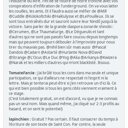
l'industrie du livre. Fini de se foutre de notre tronche avec vos
conspirations d'infiltration de l'underground. On va vous latter
les couilles, les amis. Et il faudra aussi se méfier de @Mill
@Cuddle @Kolokoltchiki @HaïKulysse et @LePouilleux. Ils se
sont tous entraînés dur et sauront suivre leur Nindô jusqu'à la
victoire. Sans parler de la grande diaspora zonarde shinobi :
@Cerumen, @Le Thaumaturge, @Le Dégueulis et tant
d'autres qui ne sont pas passés faire coucou depuis longtemps
mais qui peuvent toujours débouler à l'improviste pour nous
tirer du mauvais pas. @nihil bien sûr mais aussi @Pascal
Dandois @Cadarn @Astarté @Hurlante Nova @David
@Strange @L'Ocus @Le Duc @Yog @Aka @Arkanya @Kwizera
@Narak et les milliers d'autres qui m'ont blacklisté. Bisous.
TomateFarcie :
j'ai brûlé tous les cons dans ma seule et unique
participation, ce qui d'ailleurs ne respectait ni l'esprit ni la
lettre. Mais je tenterai peut-être si j'en retrouve un d'ici là. Ce
qui est bien possible si tous les gens cités viennent vraiment à
ce stage.
(C'est totalement gratuit, on est d'accord, vu que je ne connais
pas un seul nom. Mais quand même, j'ai cliqué sur 2-3 profils au
hasard, et on sent le potentiel)
lapinchien :
Gratuit ? Pas certain. Il faut consacrer du temps à
l'écriture de son texte de Saint Con. Par contre, la seule