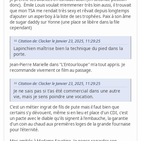
donc). Émile Louis voulait m'emmener très loin aussi, il trouvait
que mon TSA me rendait très sexy et rêvait depuis longtemps
d'ajouter un asperboy à la liste de ses trophées. Paix à son âme
de sugar daddy sur Yonne (une place se libère dans la file
cependant)
Citation de: Clacker le Janvier 23, 2025, 11:29:25
Lapinchien maîtrise bien la technique du pied dans la
porte.
Jean-Pierre Marielle dans "L'Entourloupe" m'a tout appris. Je
recommande vivement ce film au passage.
Citation de: Clacker le Janvier 23, 2025, 11:29:25
Je ne sais pas si t'as été commercial dans une autre
vie, mais je sens poindre une vocation.
C'est un métier ingrat de fils de pute mais il faut bien que
certains s'y dévouent, même si en lieu et place d'un CDI, c'est
un pacte avec le diable qu'ils signent à l'embauche, la garantie
d'un coin au chaud aux premières loges de la grande fournaise
pour l'éternité.
Mes amitiés à Madame Faustine. Je pense regarder son