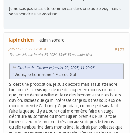
Je ne sais pas si t'as été commercial dans une autre vie, mais je
sens poindre une vocation.
lapinchien
admin zonard
Janvier 23, 2025, 12:58:31
#173
Dernière édition
: Janvier 23, 2025, 13:03:13 par lapinchien
Citation de: Clacker le Janvier 23, 2025, 11:29:25
"Viens, je t'emmène." France Gall.
Si c'est une proposition, je suis d'accord mais il faut attendre
ton tour (Si t'envisages de me découper en morceaux pour
que j'entre dans ta valise et faire des économies sur les billets
d'avion, saches que ça m'intéresse car je suis très soucieux de
mon empreinte Carbone). Cependant, comme je disais, faut
faire la queue. Il y a Dourak qui m'emmène faire un stage
d'écriture au sommet du mont Fuji en premier. Puis, la folie
furieuse veut m'emmener très loin aussi, depuis le temps
qu'elle tambourine dans mon crâne, faudrait par politesse que
je prenne ses avances en considération (en seconde position