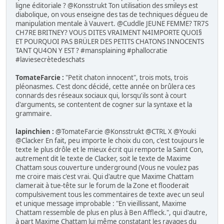
ligne éditoriale ? @Konsstrukt Ton utilisation des smileys est
diabolique, on vous enseigne des tas de techniques dégueu de
manipulation mentale à Vauvert. @Cuddle JEUNE FEMME? TR7S
CH7RE BRITNEY? VOUS DITES VRAIMENT N4IMPORTE QUOI§
ET POURQUOI PAS BRÜLER DES PETITS CHATONS INNOCENTS
TANT QU4ON Y EST ? #mansplaining #phallocratie
#laviesecrètedeschats
TomateFarcie :
"Petit chaton innocent", trois mots, trois
pléonasmes. C'est donc décidé, cette année on brûlera ces
connards des réseaux sociaux qui, lorsqu'ils sont à court
d'arguments, se contentent de cogner sur la syntaxe et la
grammaire.
lapinchien :
@TomateFarcie @Konsstrukt @CTRL X @Youki
@Clacker En fait, peu importe le choix du con, c'est toujours le
texte le plus drôle et le mieux écrit qui remporte la Saint Con,
autrement dit le texte de Clacker, soit le texte de Maxime
Chattam sous couverture underground (Vous ne voulez pas
me croire mais c'est vrai. Qui d'autre que Maxime Chattam
clamerait à tue-tête sur le forum de la Zone et flooderait
compulsivement tous les commentaires de texte avec un seul
et unique message improbable : "En vieillissant, Maxime
Chattam ressemble de plus en plus à Ben Affleck.", qui d'autre,
à part Maxime Chattam lui même constatant les ravages du