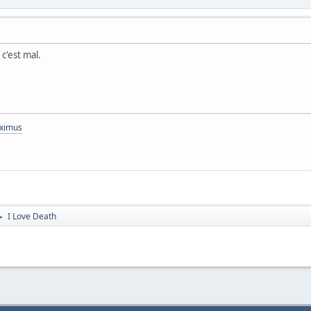
 c'est mal.
aximus
I Love Death
►