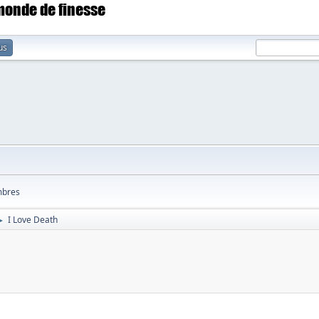
 monde de finesse
us
bres
I Love Death
►