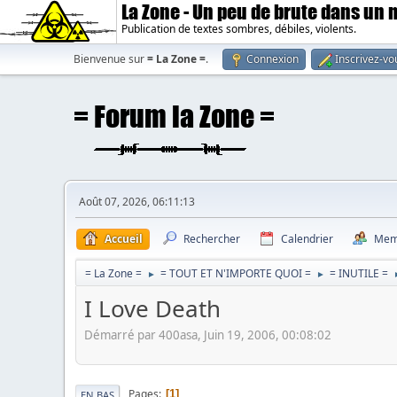
La Zone - Un peu de brute dans un
Publication de textes sombres, débiles, violents.
Bienvenue sur
= La Zone =
.
Connexion
Inscrivez-vo
Août 07, 2026, 06:11:13
Accueil
Rechercher
Calendrier
Mem
= La Zone =
= TOUT ET N'IMPORTE QUOI =
= INUTILE =
►
►
I Love Death
Démarré par 400asa, Juin 19, 2006, 00:08:02
Pages
1
EN BAS