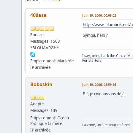
400asa
Juin 19, 2006, 00:08:02
http://www.lelombrik.net/a
Zonard
Sympa, hein ?
Messages: 1503
*BLOUAARGH*
I say, bring back the Circus M
For starters
Emplacement: Marseille
IP archivée
Boboskin
Juin 19, 2006, 02:59:16
Bif, je cinnaossaos déjà.
Adepte
Messages: 139
Emplacement: Océan
Pacifique ta mère.
La zone, un site pour enfants.
IP archivée