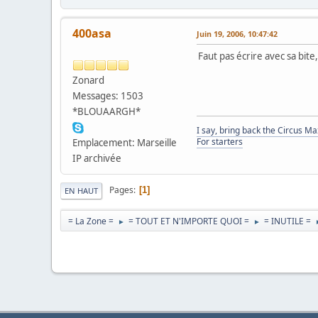
400asa
Juin 19, 2006, 10:47:42
Faut pas écrire avec sa bite,
Zonard
Messages: 1503
*BLOUAARGH*
I say, bring back the Circus M
For starters
Emplacement: Marseille
IP archivée
Pages
1
EN HAUT
= La Zone =
= TOUT ET N'IMPORTE QUOI =
= INUTILE =
►
►