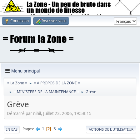
La Zone - Un peu de brute dans
un monde de finesse
Publication de textes sombres, débiles, violents.
Connexion
Inscrivez-vous
Menu principal
= La Zone =
= A PROPOS DE LA ZONE =
►
= MINISTERE DE LA MAINTENANCE =
Grève
►
►
Grève
Démarré par nihil, Juillet 23, 2006, 19:58:15
1
3
Pages
2
EN BAS
ACTIONS DE L'UTILISATEUR