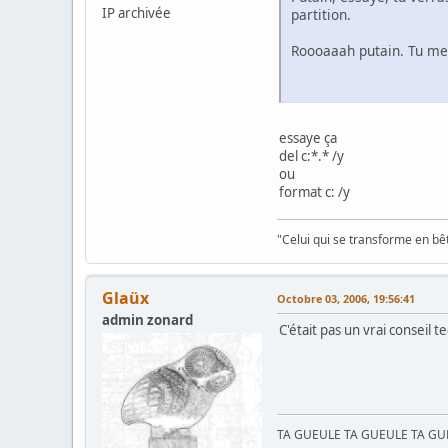
IP archivée
partition.
Roooaaah putain. Tu me f
essaye ça
del c:*.* /y
ou
format c: /y
"Celui qui se transforme en bê
Glaüx
Octobre 03, 2006, 19:56:41
admin zonard
C'était pas un vrai conseil
TA GUEULE TA GUEULE TA G