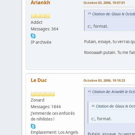
Ariankh
Octobre 03, 2006, 19:07:01
Citation de: Glaüx le Octo
Addict
c:, format.
Messages: 364
Putain, essaye, tu verras q
IP archivée
Roooaaah putain. Tu me fais 
Le Duc
Octobre 03, 2006, 19:10:23
Citation de: Ariankh le Oc
Zonard
Citation de: Glaüx le Oc
Messages: 1844
J'emmerde ces enfoirés
c:, format.
de nihilistes !
Emplacement: Los Angels
Putain, essaye, tu verr