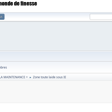
 monde de finesse
us
bres
 LA MAINTENANCE =
Zone toute laide sous IE
►