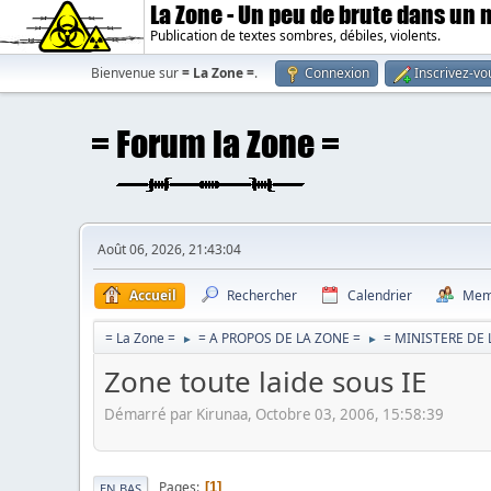
La Zone - Un peu de brute dans un
Publication de textes sombres, débiles, violents.
Bienvenue sur
= La Zone =
.
Connexion
Inscrivez-vo
Août 06, 2026, 21:43:04
Accueil
Rechercher
Calendrier
Mem
= La Zone =
= A PROPOS DE LA ZONE =
= MINISTERE DE
►
►
Zone toute laide sous IE
Démarré par Kirunaa, Octobre 03, 2006, 15:58:39
Pages
1
EN BAS