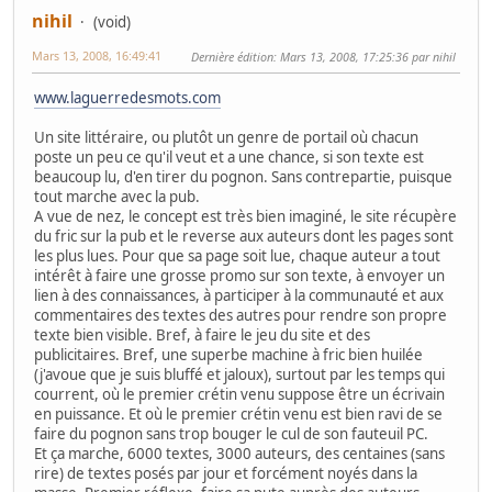
nihil
(void)
Mars 13, 2008, 16:49:41
Dernière édition
: Mars 13, 2008, 17:25:36 par nihil
www.laguerredesmots.com
Un site littéraire, ou plutôt un genre de portail où chacun
poste un peu ce qu'il veut et a une chance, si son texte est
beaucoup lu, d'en tirer du pognon. Sans contrepartie, puisque
tout marche avec la pub.
A vue de nez, le concept est très bien imaginé, le site récupère
du fric sur la pub et le reverse aux auteurs dont les pages sont
les plus lues. Pour que sa page soit lue, chaque auteur a tout
intérêt à faire une grosse promo sur son texte, à envoyer un
lien à des connaissances, à participer à la communauté et aux
commentaires des textes des autres pour rendre son propre
texte bien visible. Bref, à faire le jeu du site et des
publicitaires. Bref, une superbe machine à fric bien huilée
(j'avoue que je suis bluffé et jaloux), surtout par les temps qui
courrent, où le premier crétin venu suppose être un écrivain
en puissance. Et où le premier crétin venu est bien ravi de se
faire du pognon sans trop bouger le cul de son fauteuil PC.
Et ça marche, 6000 textes, 3000 auteurs, des centaines (sans
rire) de textes posés par jour et forcément noyés dans la