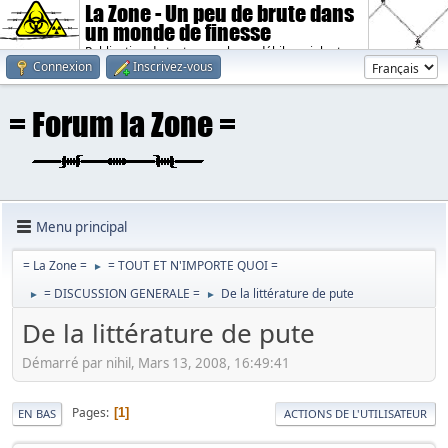
La Zone - Un peu de brute dans
un monde de finesse
Publication de textes sombres, débiles, violents.
Connexion
Inscrivez-vous
Menu principal
= La Zone =
= TOUT ET N'IMPORTE QUOI =
►
= DISCUSSION GENERALE =
De la littérature de pute
►
►
De la littérature de pute
Démarré par nihil, Mars 13, 2008, 16:49:41
Pages
1
EN BAS
ACTIONS DE L'UTILISATEUR