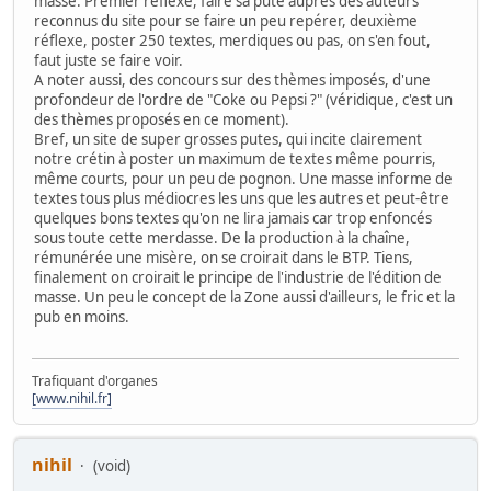
masse. Premier réflexe, faire sa pute auprès des auteurs
reconnus du site pour se faire un peu repérer, deuxième
réflexe, poster 250 textes, merdiques ou pas, on s'en fout,
faut juste se faire voir.
A noter aussi, des concours sur des thèmes imposés, d'une
profondeur de l'ordre de "Coke ou Pepsi ?" (véridique, c'est un
des thèmes proposés en ce moment).
Bref, un site de super grosses putes, qui incite clairement
notre crétin à poster un maximum de textes même pourris,
même courts, pour un peu de pognon. Une masse informe de
textes tous plus médiocres les uns que les autres et peut-être
quelques bons textes qu'on ne lira jamais car trop enfoncés
sous toute cette merdasse. De la production à la chaîne,
rémunérée une misère, on se croirait dans le BTP. Tiens,
finalement on croirait le principe de l'industrie de l'édition de
masse. Un peu le concept de la Zone aussi d'ailleurs, le fric et la
pub en moins.
Trafiquant d'organes
[www.nihil.fr]
nihil
(void)