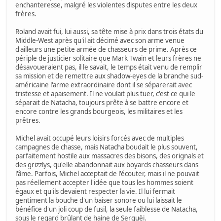
enchanteresse, malgré les violentes disputes entre les deux
frères.
Roland avait fui, lui aussi, sa tête mise à prix dans trois états du
Middle-West après qu'il ait décimé avec son arme venue
d'ailleurs une petite armée de chasseurs de prime. Après ce
périple de justicier solitaire que Mark Twain et leurs frères ne
désavoueraient pas, il le savait, le temps était venu de remplir
sa mission et de remettre aux shadow-eyes de la branche sud-
américaine l'arme extraordinaire dont il se séparerait avec
tristesse et apaisement. Il ne voulait plus tuer, c'est ce qui le
séparait de Natacha, toujours prête à se battre encore et
encore contre les grands bourgeois, les militaires et les
prêtres.
Michel avait occupé leurs loisirs forcés avec de multiples
campagnes de chasse, mais Natacha boudait le plus souvent,
parfaitement hostile aux massacres des bisons, des orignals et
des grizzlys, qu'elle abandonnait aux boyards chasseurs dans
l'âme. Parfois, Michel acceptait de l'écouter, mais il ne pouvait
pas réellement accepter l'idée que tous les hommes soient
égaux et qu'ils devaient respecter la vie. Il lui fermait
gentiment la bouche d'un baiser sonore ou lui laissait le
bénéfice d'un joli coup de fusil, la seule faiblesse de Natacha,
sous le regard brûlant de haine de Serguëi.