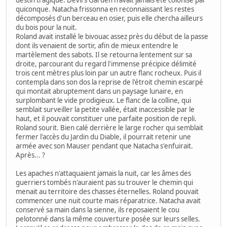
quiconque. Natacha frissonna en reconnaissant les restes
décomposés d'un berceau en osier, puis elle chercha ailleurs
du bois pour la nuit.
Roland avait installé le bivouac assez près du début de la passe
dont ils venaient de sortir, afin de mieux entendre le
martèlement des sabots. Il se retourna lentement sur sa
droite, parcourant du regard l'immense précipice délimité
trois cent mètres plus loin par un autre flanc rocheux. Puis il
contempla dans son dos la reprise de l'étroit chemin escarpé
qui montait abruptement dans un paysage lunaire, en
surplombant le vide prodigieux. Le flanc de la colline, qui
semblait surveiller la petite vallée, était inaccessible par le
haut, et il pouvait constituer une parfaite position de repli.
Roland sourit. Bien calé derrière le large rocher qui semblait
fermer l'accès du Jardin du Diable, il pourrait retenir une
armée avec son Mauser pendant que Natacha s'enfuirait.
Après... ?
Les apaches n'attaquaient jamais la nuit, car les âmes des
guerriers tombés n'auraient pas su trouver le chemin qui
menait au territoire des chasses éternelles. Roland pouvait
commencer une nuit courte mais réparatrice. Natacha avait
conservé sa main dans la sienne, ils reposaient le cou
pelotonné dans la même couverture posée sur leurs selles.