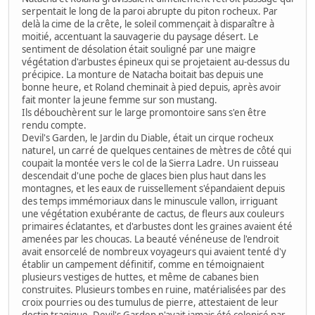
serpentait le long de la paroi abrupte du piton rocheux. Par
delà la cime de la crête, le soleil commençait à disparaître à
moitié, accentuant la sauvagerie du paysage désert. Le
sentiment de désolation était souligné par une maigre
végétation d'arbustes épineux qui se projetaient au-dessus du
précipice. La monture de Natacha boitait bas depuis une
bonne heure, et Roland cheminait à pied depuis, après avoir
fait monter la jeune femme sur son mustang.
Ils débouchèrent sur le large promontoire sans s'en être
rendu compte.
Devil's Garden, le Jardin du Diable, était un cirque rocheux
naturel, un carré de quelques centaines de mètres de côté qui
coupait la montée vers le col de la Sierra Ladre. Un ruisseau
descendait d'une poche de glaces bien plus haut dans les
montagnes, et les eaux de ruissellement s'épandaient depuis
des temps immémoriaux dans le minuscule vallon, irriguant
une végétation exubérante de cactus, de fleurs aux couleurs
primaires éclatantes, et d'arbustes dont les graines avaient été
amenées par les choucas. La beauté vénéneuse de l'endroit
avait ensorcelé de nombreux voyageurs qui avaient tenté d'y
établir un campement définitif, comme en témoignaient
plusieurs vestiges de huttes, et même de cabanes bien
construites. Plusieurs tombes en ruine, matérialisées par des
croix pourries ou des tumulus de pierre, attestaient de leur
destin tragique. Devil's Garden n'avait jamais été colonisé par