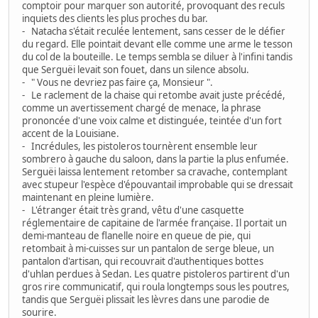
comptoir pour marquer son autorité, provoquant des reculs
inquiets des clients les plus proches du bar.
- Natacha s'était reculée lentement, sans cesser de le défier
du regard. Elle pointait devant elle comme une arme le tesson
du col de la bouteille. Le temps sembla se diluer à l'infini tandis
que Serguëi levait son fouet, dans un silence absolu.
- " Vous ne devriez pas faire ça, Monsieur ".
- Le raclement de la chaise qui retombe avait juste précédé,
comme un avertissement chargé de menace, la phrase
prononcée d'une voix calme et distinguée, teintée d'un fort
accent de la Louisiane.
- Incrédules, les pistoleros tournèrent ensemble leur
sombrero à gauche du saloon, dans la partie la plus enfumée.
Serguëi laissa lentement retomber sa cravache, contemplant
avec stupeur l'espèce d'épouvantail improbable qui se dressait
maintenant en pleine lumière.
- L'étranger était très grand, vêtu d'une casquette
réglementaire de capitaine de l'armée française. Il portait un
demi-manteau de flanelle noire en queue de pie, qui
retombait à mi-cuisses sur un pantalon de serge bleue, un
pantalon d'artisan, qui recouvrait d'authentiques bottes
d'uhlan perdues à Sedan. Les quatre pistoleros partirent d'un
gros rire communicatif, qui roula longtemps sous les poutres,
tandis que Serguëi plissait les lèvres dans une parodie de
sourire.