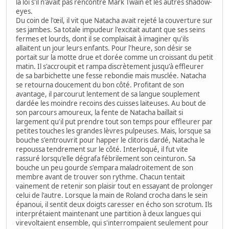
la loi s'il n'avait pas rencontré Mark Twain et les autres shadow-
eyes.
Du coin de l'œil, il vit que Natacha avait rejeté la couverture sur
ses jambes. Sa totale impudeur l'excitait autant que ses seins
fermes et lourds, dont il se complaisait à imaginer qu'ils
allaitent un jour leurs enfants. Pour l'heure, son désir se
portait sur la motte drue et dorée comme un croissant du petit
matin. Il s'accroupit et rampa discrètement jusqu'à effleurer
de sa barbichette une fesse rebondie mais musclée. Natacha
se retourna doucement du bon côté. Profitant de son
avantage, il parcourut lentement de sa langue souplement
dardée les moindre recoins des cuisses laiteuses. Au bout de
son parcours amoureux, la fente de Natacha baillait si
largement qu'il put prendre tout son temps pour effleurer par
petites touches les grandes lèvres pulpeuses. Mais, lorsque sa
bouche s'entrouvrit pour happer le clitoris dardé, Natacha le
repoussa tendrement sur le côté. Interloqué, il fut vite
rassuré lorsqu'elle dégrafa fébrilement son ceinturon. Sa
bouche un peu gourde s'empara maladroitement de son
membre avant de trouver son rythme. Chacun tentait
vainement de retenir son plaisir tout en essayant de prolonger
celui de l'autre. Lorsque la main de Roland crocha dans le sein
épanoui, il sentit deux doigts caresser en écho son scrotum. Ils
interprétaient maintenant une partition à deux langues qui
virevoltaient ensemble, qui s'interrompaient seulement pour