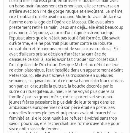
Lorsqu'il se redressa pour embrasser le dos de sa main avec
un baise-main faussement cérémonieux, elle se renversa en
arrière avec son rire de gorge rauque et envoûtant. Le même
rire troublant qu'elle avait eu quand Michel lui avait déclaré sa
flamme dans la loge de l'Opéra de Moscou. Elle avait alors
prestement retiré sa main. Deux ans déjà...elle était beaucoup
plus mince à l'époque, au prix d'un régime astreignant qui
l'épuisait alors qu'elle n'était pas tout à fait formée. Elle savait
qu'à terme, elle ne pourrait plus lutter contre sa robuste
constitution et l'épanouissement de son corps sculptural. Elle
avait d'ailleurs pris sa décision d'arrêter sa carrière de
danseuse ce soir là, après avoir fait craquer son corset sous
l'œil égrillard de l'Archiduc. Dès que Michel, au début de leur
relation platonique, l'eut installée dans un appartement à Saint
Petersbourg, elle avait achevé sa croissance en quelques
semaines, se gavant de tout ce que sa babouchka fourrait dans
son panier lorsqu'elle la quittait, la bouche décorée par le
sucre du rituel gâteau au miel. Elle ne voyait plus guère sa
famille à part sa grand-mère, car ses parents et ses deux
jeunes frères passaient le plus clair de leur temps dans les
ambassades européennes où son père était en poste. Ses
nouvelles formes pleines et pulpeuses avaient exacerbé sa
féminité et, si elle continuait à se refuser à Michel sans trop
savoir pourquoi, elle recherchait une forme d'aventure pour
vivre enfin sa vie de femme.