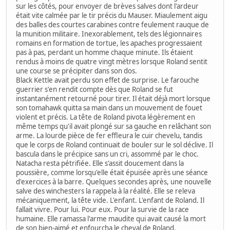
sur les côtés, pour envoyer de brèves salves dont l'ardeur
était vite calmée par le tir précis du Mauser. Miaulement aigu
des balles des courtes carabines contre feulement rauque de
la munition militaire. Inexorablement, tels des légionnaires
romains en formation de tortue, les apaches progressaient
pas à pas, perdant un homme chaque minute. Ils étaient
rendus à moins de quatre vingt mètres lorsque Roland sentit
une course se précipiter dans son dos.
Black Kettle avait perdu son effet de surprise. Le farouche
guerrier s'en rendit compte dès que Roland se fut
instantanément retourné pour tirer. Il était déjà mort lorsque
son tomahawk quitta sa main dans un mouvement de fouet
violent et précis. La tête de Roland pivota légèrement en
même temps qu'il avait plongé sur sa gauche en relâchant son
arme. La lourde pièce de fer effleura le cuir chevelu, tandis
que le corps de Roland continuait de bouler sur le sol déclive. Il
bascula dans le précipice sans un cri, assommé par le choc.
Natacha resta pétrifiée. Elle s'assit doucement dans la
poussière, comme lorsqu'elle était épuisée après une séance
d'exercices à la barre. Quelques secondes après, une nouvelle
salve des winchesters la rappela à la réalité. Elle se releva
mécaniquement, la tête vide. L'enfant. L'enfant de Roland. Il
fallait vivre. Pour lui. Pour eux. Pour la survie de la race
humaine. Elle ramassa l'arme maudite qui avait causé la mort
de son bien-aimé et enfourcha le cheval de Roland.