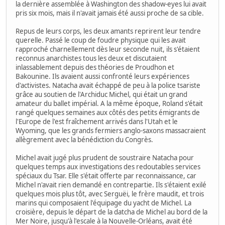
la dernière assemblée à Washington des shadow-eyes lui avait
pris six mois, mais il n'avait jamais été aussi proche de sa cible.
Repus de leurs corps, les deux amants reprirent leur tendre
querelle. Passé le coup de foudre physique qui les avait
rapproché charnellement dès leur seconde nuit, ils s'étaient
reconnus anarchistes tous les deux et discutaient
inlassablement depuis des théories de Proudhon et
Bakounine. Ils avaient aussi confronté leurs expériences
d'activistes. Natacha avait échappé de peu à la police tsariste
grâce au soutien de l'Archiduc Michel, qui était un grand
amateur du ballet impérial. A la même époque, Roland s'était
rangé quelques semaines aux côtés des petits émigrants de
l'Europe de l'est fraîchement arrivés dans l'Utah et le
Wyoming, que les grands fermiers anglo-saxons massacraient
allègrement avec la bénédiction du Congrès.
Michel avait jugé plus prudent de soustraire Natacha pour
quelques temps aux investigations des redoutables services
spéciaux du Tsar. Elle s'était offerte par reconnaissance, car
Michel n'avait rien demandé en contrepartie. Ils s'étaient exilé
quelques mois plus tôt, avec Serguëi, le frère maudit, et trois
marins qui composaient l'équipage du yacht de Michel. La
croisière, depuis le départ de la datcha de Michel au bord de la
Mer Noire, jusqu'à l'escale à la Nouvelle-Orléans, avait été