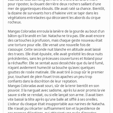
pour riposter, la clouant derrière deux rochers saillant d'une
mer de gigantesques éboulis. Elle avait raté sa chance. Bientôt,
la dizaine de survivants hors d'haleine vint se tapir dans les
végétations entrelacées qui décoraient les abords du cirque
rocheux.
Mangas Coloradas enroula la lanière de la gourde au bout d'un
bâton qu'il brandit en l'air. Natacha ne tira pas. Elle avait encore
des cartouches à profusion, mais chaque geste nouveau était
une torture pour elle. Elle venait une nouvelle fois de
s'assoupir. Cette seconde nuit blanche en altitude avait laissé
des traces. Elle était épuisée, elle avait grelotté les deux nuits
précédentes, sans les précieuses couvertures et Roland pour
la réchauffer. Elle se sentait aussi desséchée que du lard fumé,
n'ayant avidement humecté sa bouche qu'avec quelques
gouttes de rosée matinale. Elle avait tiré à coup sûr le premier
jour, touchant de plein fouet trois apaches un peu trop
confiants dans la discrétion de leur reptation.
Mangas Coloradas avait souri, sûr de la tenir bientôt en son
pouvoir. Il la narguait avec sadisme, après lui avoir promis la vie
sauve si elle se rendait, ou si elle lançait son arme. Il avait bien
vite baissé la tête après qu'une balle ait sifflé à ses oreilles.
L'odeur du cloaque était insupportable aux narines de Natacha.
Elle n'avait pu s'écarter suffisamment loin et la pestilence de
ses propres déjections, qui attiraient une nuée d'insectes