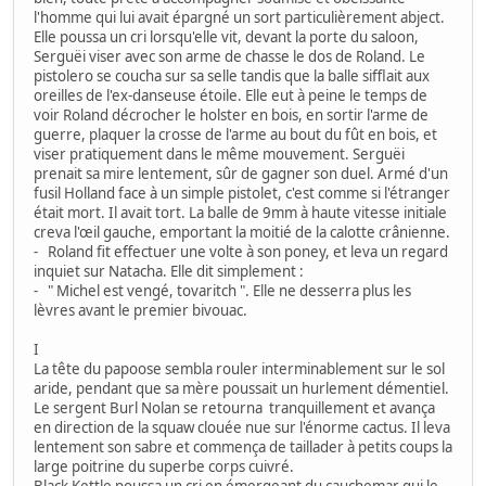
l'homme qui lui avait épargné un sort particulièrement abject.
Elle poussa un cri lorsqu'elle vit, devant la porte du saloon,
Serguëi viser avec son arme de chasse le dos de Roland. Le
pistolero se coucha sur sa selle tandis que la balle sifflait aux
oreilles de l'ex-danseuse étoile. Elle eut à peine le temps de
voir Roland décrocher le holster en bois, en sortir l'arme de
guerre, plaquer la crosse de l'arme au bout du fût en bois, et
viser pratiquement dans le même mouvement. Serguëi
prenait sa mire lentement, sûr de gagner son duel. Armé d'un
fusil Holland face à un simple pistolet, c'est comme si l'étranger
était mort. Il avait tort. La balle de 9mm à haute vitesse initiale
creva l'œil gauche, emportant la moitié de la calotte crânienne.
- Roland fit effectuer une volte à son poney, et leva un regard
inquiet sur Natacha. Elle dit simplement :
- " Michel est vengé, tovaritch ". Elle ne desserra plus les
lèvres avant le premier bivouac.
I
La tête du papoose sembla rouler interminablement sur le sol
aride, pendant que sa mère poussait un hurlement démentiel.
Le sergent Burl Nolan se retourna tranquillement et avança
en direction de la squaw clouée nue sur l'énorme cactus. Il leva
lentement son sabre et commença de taillader à petits coups la
large poitrine du superbe corps cuivré.
Black Kettle poussa un cri en émergeant du cauchemar qui le