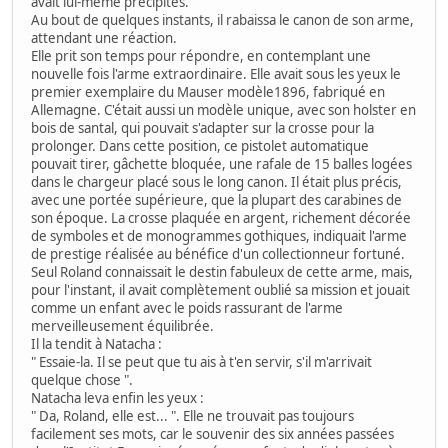
avait lui-même précipités.
Au bout de quelques instants, il rabaissa le canon de son arme,
attendant une réaction.
Elle prit son temps pour répondre, en contemplant une
nouvelle fois l'arme extraordinaire. Elle avait sous les yeux le
premier exemplaire du Mauser modèle1896, fabriqué en
Allemagne. C'était aussi un modèle unique, avec son holster en
bois de santal, qui pouvait s'adapter sur la crosse pour la
prolonger. Dans cette position, ce pistolet automatique
pouvait tirer, gâchette bloquée, une rafale de 15 balles logées
dans le chargeur placé sous le long canon. Il était plus précis,
avec une portée supérieure, que la plupart des carabines de
son époque. La crosse plaquée en argent, richement décorée
de symboles et de monogrammes gothiques, indiquait l'arme
de prestige réalisée au bénéfice d'un collectionneur fortuné.
Seul Roland connaissait le destin fabuleux de cette arme, mais,
pour l'instant, il avait complètement oublié sa mission et jouait
comme un enfant avec le poids rassurant de l'arme
merveilleusement équilibrée.
Il la tendit à Natacha :
" Essaie-la. Il se peut que tu ais à t'en servir, s'il m'arrivait
quelque chose ".
Natacha leva enfin les yeux :
" Da, Roland, elle est... ". Elle ne trouvait pas toujours
facilement ses mots, car le souvenir des six années passées