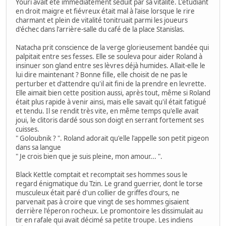
Youri avait été immédiatement séduit par sa vitalité. L'étudiant
en droit maigre et fiévreux était mal à l'aise lorsque le rire
charmant et plein de vitalité tonitruait parmi les joueurs
d'échec dans l'arrière-salle du café de la place Stanislas.
Natacha prit conscience de la verge glorieusement bandée qui
palpitait entre ses fesses. Elle se souleva pour aider Roland à
insinuer son gland entre ses lèvres déjà humides. Allait-elle le
lui dire maintenant ? Bonne fille, elle choisit de ne pas le
perturber et d'attendre qu'il ait fini de la prendre en levrette.
Elle aimait bien cette position aussi, après tout, même si Roland
était plus rapide à venir ainsi, mais elle savait qu'il était fatigué
et tendu. Il se rendit très vite, en même temps qu'elle avait
joui, le clitoris dardé sous son doigt en serrant fortement ses
cuisses.
" Goloubnik ? ". Roland adorait qu'elle l'appelle son petit pigeon
dans sa langue
" Je crois bien que je suis pleine, mon amour... ".
Black Kettle comptait et recomptait ses hommes sous le
regard énigmatique du Tzin. Le grand guerrier, dont le torse
musculeux était paré d'un collier de griffes d'ours, ne
parvenait pas à croire que vingt de ses hommes gisaient
derrière l'éperon rocheux. Le promontoire les dissimulait au
tir en rafale qui avait décimé sa petite troupe. Les indiens