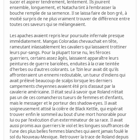
sucer et aspirer tendrement, lentement. Ils jouirent
ensemble, longuement, et Natacha tint à l'embrasser la
bouche remplie de sa semence. Il se laissa faire de bon gré, à
moitié surpris de ne plus vraiment trouver de différence entre
toutes ces saveurs qui se mélangeaient.
Les apaches avaient repris leur poursuite infernale presque
immédiatement. Mangas Coloradas chevauchait en tête,
rameutant inlassablement les cavaliers qui laissaient trottiner
leurs pur-sangs. Pour la plupart torse nu, les féroces
guerriers, certains assez âgés, laissaient apparaître leurs
peintures de guerre bariolées, enduites à la craie teintée
d'herbes ou d'autres colorants. Le Tzin leur avait dit qu'ils
affronteraient un ennemi redoutable, un tueur d'indiens qui
avait prélevé beaucoup de scalps lorsque les derniers
campements cheyennes avaient été pris d'assaut par la
cavalerie américaine. Il était seul à savoir que Roland n'était
pas un de ces comancheros tueurs de femmes et d'enfants,
mais le messager et le porteur des shadow-eyes. Il avait
soigneusement attisé la colère de Black Kettle, qui espérait
trouver enfin le sommeil au bout d'une mort honorable pour
lui ou par l'exécution d'un exterminateur de sa race. Il avait
aussi promis aux guerriers le viol et les longues souffrances de
l'une des plus belles femmes blanches qui aient jamais foulé le
sol du Nouveau-Mexique. Retrouver la trace de Roland depuis