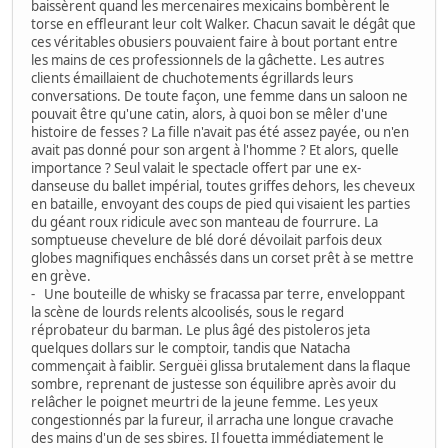
baissèrent quand les mercenaires mexicains bombèrent le
torse en effleurant leur colt Walker. Chacun savait le dégât que
ces véritables obusiers pouvaient faire à bout portant entre
les mains de ces professionnels de la gâchette. Les autres
clients émaillaient de chuchotements égrillards leurs
conversations. De toute façon, une femme dans un saloon ne
pouvait être qu'une catin, alors, à quoi bon se mêler d'une
histoire de fesses ? La fille n'avait pas été assez payée, ou n'en
avait pas donné pour son argent à l'homme ? Et alors, quelle
importance ? Seul valait le spectacle offert par une ex-
danseuse du ballet impérial, toutes griffes dehors, les cheveux
en bataille, envoyant des coups de pied qui visaient les parties
du géant roux ridicule avec son manteau de fourrure. La
somptueuse chevelure de blé doré dévoilait parfois deux
globes magnifiques enchâssés dans un corset prêt à se mettre
en grève.
- Une bouteille de whisky se fracassa par terre, enveloppant
la scène de lourds relents alcoolisés, sous le regard
réprobateur du barman. Le plus âgé des pistoleros jeta
quelques dollars sur le comptoir, tandis que Natacha
commençait à faiblir. Serguëi glissa brutalement dans la flaque
sombre, reprenant de justesse son équilibre après avoir du
relâcher le poignet meurtri de la jeune femme. Les yeux
congestionnés par la fureur, il arracha une longue cravache
des mains d'un de ses sbires. Il fouetta immédiatement le