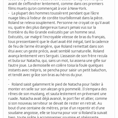
avant de s'effondrer lentement, comme dans ces premiers
films muets qu'on commençait à voir à New-York.
- La plupart des hommes toussèrent pendant que l'âcre
nuage bleu à l'odeur de cordite tourbillonnait dans la pièce.
Roland se releva souplement. Personne ne croyait ce qu'il avait
vu, quatre des plus dangereux tueurs jamais vus sur la
frontière du Rio Grande exécutés par un homme seul.
Exécutés, car malgré l'incroyable vitesse de bras du français,
tous pressentaient que le duel avait été inégal, tant la cadence
de feu de l'arme étrangère, que Roland remettait dans son
étui avec un geste précis, avait semblé surnaturelle. Roland
avança lentement vers Serguëi. L'assassin de son frère recula
et buta sur Natacha, qui, sans un mot, lui assena une gifle sur
l'autre joue. La demoiselle en colère toisa la foule quelques
instants avec mépris, se pencha pour saisir un petit baluchon,
et tendit avec grâce son bras au héros du jour.
-
- Roland saisit galamment le pied de Natacha pour l'aider à
monter en selle sur son alezan gris pommelé. Il s'empara des
rênes de son mustang, et sauta lestement en prévenant une
ruade. Natacha avait déjà avancé, le port fier et altier, comme
si son nouveau serviteur se devait de rester en retrait. Au
bout d'une centaine de mètres, prise d'un repentir et d'une
soudaine angoisse, elle se tourna pour voir si Roland la suivait
bien, toute prête à accompagner soumise et obéissante