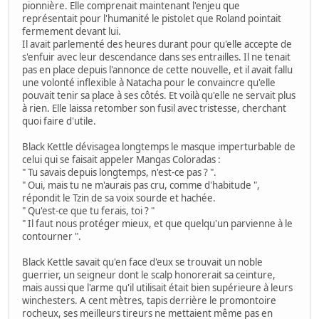
pionnière. Elle comprenait maintenant l'enjeu que
représentait pour l'humanité le pistolet que Roland pointait
fermement devant lui.
Il avait parlementé des heures durant pour qu'elle accepte de
s'enfuir avec leur descendance dans ses entrailles. Il ne tenait
pas en place depuis l'annonce de cette nouvelle, et il avait fallu
une volonté inflexible à Natacha pour le convaincre qu'elle
pouvait tenir sa place à ses côtés. Et voilà qu'elle ne servait plus
à rien. Elle laissa retomber son fusil avec tristesse, cherchant
quoi faire d'utile.
Black Kettle dévisagea longtemps le masque imperturbable de
celui qui se faisait appeler Mangas Coloradas :
" Tu savais depuis longtemps, n'est-ce pas ? ".
" Oui, mais tu ne m'aurais pas cru, comme d'habitude ",
répondit le Tzin de sa voix sourde et hachée.
" Qu'est-ce que tu ferais, toi ? "
" Il faut nous protéger mieux, et que quelqu'un parvienne à le
contourner ".
Black Kettle savait qu'en face d'eux se trouvait un noble
guerrier, un seigneur dont le scalp honorerait sa ceinture,
mais aussi que l'arme qu'il utilisait était bien supérieure à leurs
winchesters. A cent mètres, tapis derrière le promontoire
rocheux, ses meilleurs tireurs ne mettaient même pas en