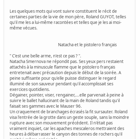
Les quelques mots qui vont suivre constituent le récit de
certaines parties de la vie de mon père, Roland GUYOT, telles
qu'il me les a lui-même racontées et telles que je les ai moi-
même vécues.
Natacha et le pistolero français
" C'est une belle arme, n'est ce pas ? ".
Natacha Smernova ne répondit pas. Ses yeux pers restaient
attachés à la minuscule flamme que le pistolero français
entretenait avec précaution depuis le début de la soirée. A
peine suffisante pour qu'elle puisse distinguer le regard
illuminé de son sauveur pendant qu'il accomplissait ses
exercices quotidiens.
Dégainer, pointer, viser, rengainer,...elle parvenait à peine à
suivre le ballet hallucinant de la main de Roland tandis qu'il
faisait ses gammes avec le Mauser 96.
Un craquement de branchages écrasés la fit sursauter. Roland
visa l'entrée de la grotte dans un geste souple, sans la moindre
rupture avec son mouvement précédent. Il n'était pas
vraiment inquiet, car les apaches mescaleros mettraient des
heures à débarrasser le canyon des tonnes de rochers qu'il