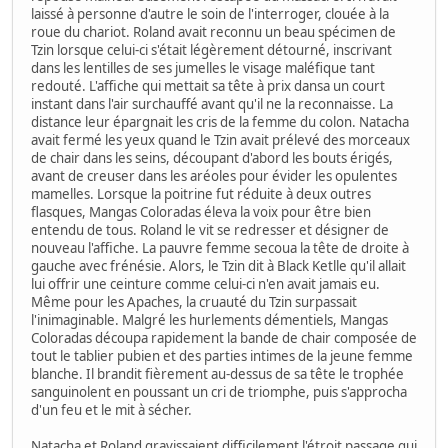
laissé à personne d'autre le soin de l'interroger, clouée à la
roue du chariot. Roland avait reconnu un beau spécimen de
Tzin lorsque celui-ci s'était légèrement détourné, inscrivant
dans les lentilles de ses jumelles le visage maléfique tant
redouté. L'affiche qui mettait sa tête à prix dansa un court
instant dans l'air surchauffé avant qu'il ne la reconnaisse. La
distance leur épargnait les cris de la femme du colon. Natacha
avait fermé les yeux quand le Tzin avait prélevé des morceaux
de chair dans les seins, découpant d'abord les bouts érigés,
avant de creuser dans les aréoles pour évider les opulentes
mamelles. Lorsque la poitrine fut réduite à deux outres
flasques, Mangas Coloradas éleva la voix pour être bien
entendu de tous. Roland le vit se redresser et désigner de
nouveau l'affiche. La pauvre femme secoua la tête de droite à
gauche avec frénésie. Alors, le Tzin dit à Black Ketlle qu'il allait
lui offrir une ceinture comme celui-ci n'en avait jamais eu.
Même pour les Apaches, la cruauté du Tzin surpassait
l'inimaginable. Malgré les hurlements démentiels, Mangas
Coloradas découpa rapidement la bande de chair composée de
tout le tablier pubien et des parties intimes de la jeune femme
blanche. Il brandit fièrement au-dessus de sa tête le trophée
sanguinolent en poussant un cri de triomphe, puis s'approcha
d'un feu et le mit à sécher.
Natacha et Roland gravissaient difficilement l'étroit passage qui