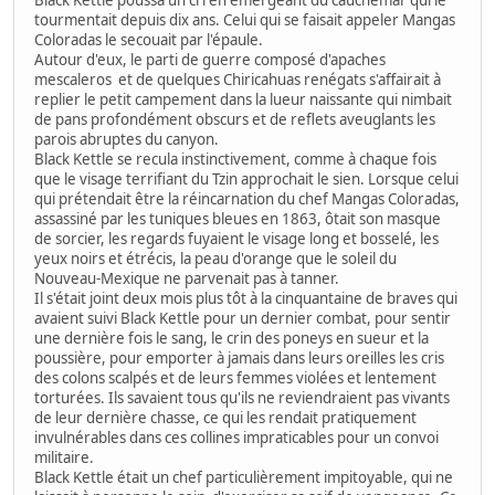
tourmentait depuis dix ans. Celui qui se faisait appeler Mangas
Coloradas le secouait par l'épaule.
Autour d'eux, le parti de guerre composé d'apaches
mescaleros et de quelques Chiricahuas renégats s'affairait à
replier le petit campement dans la lueur naissante qui nimbait
de pans profondément obscurs et de reflets aveuglants les
parois abruptes du canyon.
Black Kettle se recula instinctivement, comme à chaque fois
que le visage terrifiant du Tzin approchait le sien. Lorsque celui
qui prétendait être la réincarnation du chef Mangas Coloradas,
assassiné par les tuniques bleues en 1863, ôtait son masque
de sorcier, les regards fuyaient le visage long et bosselé, les
yeux noirs et étrécis, la peau d'orange que le soleil du
Nouveau-Mexique ne parvenait pas à tanner.
Il s'était joint deux mois plus tôt à la cinquantaine de braves qui
avaient suivi Black Kettle pour un dernier combat, pour sentir
une dernière fois le sang, le crin des poneys en sueur et la
poussière, pour emporter à jamais dans leurs oreilles les cris
des colons scalpés et de leurs femmes violées et lentement
torturées. Ils savaient tous qu'ils ne reviendraient pas vivants
de leur dernière chasse, ce qui les rendait pratiquement
invulnérables dans ces collines impraticables pour un convoi
militaire.
Black Kettle était un chef particulièrement impitoyable, qui ne