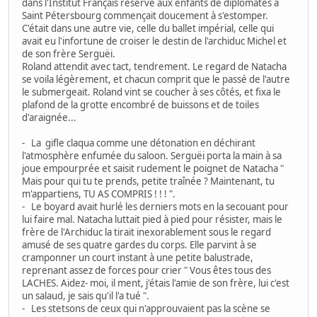
dans l'Institut Français réservé aux enfants de diplomates à
Saint Pétersbourg commençait doucement à s'estomper.
C'était dans une autre vie, celle du ballet impérial, celle qui
avait eu l'infortune de croiser le destin de l'archiduc Michel et
de son frère Serguëi.
Roland attendit avec tact, tendrement. Le regard de Natacha
se voila légèrement, et chacun comprit que le passé de l'autre
le submergeait. Roland vint se coucher à ses côtés, et fixa le
plafond de la grotte encombré de buissons et de toiles
d'araignée...
- La gifle claqua comme une détonation en déchirant
l'atmosphère enfumée du saloon. Serguëi porta la main à sa
joue empourprée et saisit rudement le poignet de Natacha "
Mais pour qui tu te prends, petite traînée ? Maintenant, tu
m'appartiens, TU AS COMPRIS ! ! ! ".
- Le boyard avait hurlé les derniers mots en la secouant pour
lui faire mal. Natacha luttait pied à pied pour résister, mais le
frère de l'Archiduc la tirait inexorablement sous le regard
amusé de ses quatre gardes du corps. Elle parvint à se
cramponner un court instant à une petite balustrade,
reprenant assez de forces pour crier " Vous êtes tous des
LACHES. Aidez- moi, il ment, j'étais l'amie de son frère, lui c'est
un salaud, je sais qu'il l'a tué ".
- Les stetsons de ceux qui n'approuvaient pas la scène se