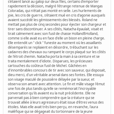
s'étaient lancé au galop sur deux files, certains d'emporter
rapidement la décision, malgré l'étrange retenue de Mangas
Coloradas, qui n'était pas monté en selle. Les hurlements de
joie, les cris de guerre, s'étaient mué en cris d'agonie auxquels
avaient succédé les gémissements des blessés. Roland ne
mettait pas plus de cinq secondes pour éjecter son chargeur et
tirer sans discontinuer. A ses côtés, Natacha épaulait, visait et
tirait calmement avec son fusil de chasse Holland§Holland,
comme si elle avait eu en face d'elle un bison en pleine charge.
Elle entendit un " click " funeste au moment où les assaillants
désemparés se repliaient en désordre, trébuchant sur les
cadavres des chevaux ou rampant le corps plaqué sur les côtés
de l'étroit chemin. Natacha porta la main à sa ceinture et se
traita mentalement d'idiote. Disparues, les précieuses
cartouches du coûteux fusil de Michel. Gâchées en
d'innombrables concours de tir avec son sauveur, qui disposait,
dieu merci, d'un véritable arsenal dans ses fontes. Elle essuya
son visage maculé de poussière délayée par la sueur, et
observa son amant avec attention. Le fin et mâle visage l'émut
une fois de plus tandis qu'elle se remémorait l'incroyable
conversation qu'ils avaient eu la nuit précédente. Elle ne
parvenait pas à bien comprendre que la créature qui se
trouvait alliée à leurs agresseurs était issue d'êtres venus des
étoiles. Mais elle avait très bien perçu, en revanche, l'aura
maléfique qui se dégageait du tortionnaire de la jeune