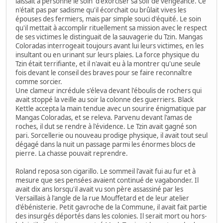
laissait à personne le soin d'exorciser sa soif de vengeance. Ce
n'était pas par sadisme qu'il écorchait ou brûlait vives les
épouses des fermiers, mais par simple souci d'équité. Le soin
qu'il mettait à accomplir rituellement sa mission avec le respect
de ses victimes le distinguait de la sauvagerie du Tzin. Mangas
Coloradas interrogeait toujours avant lui leurs victimes, en les
insultant ou en urinant sur leurs plaies. La force physique du
Tzin était terrifiante, et il n'avait eu à la montrer qu'une seule
fois devant le conseil des braves pour se faire reconnaître
comme sorcier.
Une clameur incrédule s'éleva devant l'éboulis de rochers qui
avait stoppé la veille au soir la colonne des guerriers. Black
Kettle accepta la main tendue avec un sourire énigmatique par
Mangas Coloradas, et se releva. Parvenu devant l'amas de
roches, il dut se rendre à l'évidence. Le Tzin avait gagné son
pari. Sorcellerie ou nouveau prodige physique, il avait tout seul
dégagé dans la nuit un passage parmi les énormes blocs de
pierre. La chasse pouvait reprendre.
Roland reposa son cigarillo. Le sommeil l'avait fui au fur et à
mesure que ses pensées avaient continué de vagabonder. Il
avait dix ans lorsqu'il avait vu son père assassiné par les
Versaillais à l'angle de la rue Mouffetard et de leur atelier
d'ébénisterie. Petit gavroche de la Commune, il avait fait partie
des insurgés déportés dans les colonies. Il serait mort ou hors-