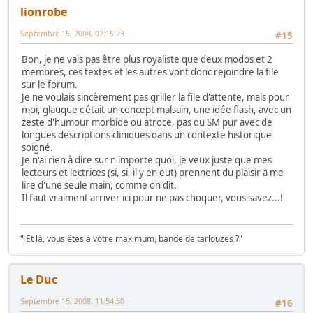
lionrobe
Septembre 15, 2008, 07:15:23
#15
Bon, je ne vais pas être plus royaliste que deux modos et 2
membres, ces textes et les autres vont donc rejoindre la file
sur le forum.
Je ne voulais sincèrement pas griller la file d'attente, mais pour
moi, glauque c'était un concept malsain, une idée flash, avec un
zeste d'humour morbide ou atroce, pas du SM pur avec de
longues descriptions cliniques dans un contexte historique
soigné.
Je n'ai rien à dire sur n'importe quoi, je veux juste que mes
lecteurs et lectrices (si, si, il y en eut) prennent du plaisir à me
lire d'une seule main, comme on dit.
Il faut vraiment arriver ici pour ne pas choquer, vous savez...!
" Et là, vous êtes à votre maximum, bande de tarlouzes ?"
Le Duc
Septembre 15, 2008, 11:54:50
#16