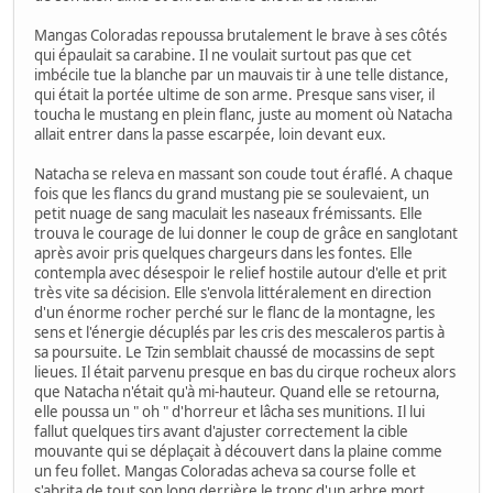
Mangas Coloradas repoussa brutalement le brave à ses côtés
qui épaulait sa carabine. Il ne voulait surtout pas que cet
imbécile tue la blanche par un mauvais tir à une telle distance,
qui était la portée ultime de son arme. Presque sans viser, il
toucha le mustang en plein flanc, juste au moment où Natacha
allait entrer dans la passe escarpée, loin devant eux.
Natacha se releva en massant son coude tout éraflé. A chaque
fois que les flancs du grand mustang pie se soulevaient, un
petit nuage de sang maculait les naseaux frémissants. Elle
trouva le courage de lui donner le coup de grâce en sanglotant
après avoir pris quelques chargeurs dans les fontes. Elle
contempla avec désespoir le relief hostile autour d'elle et prit
très vite sa décision. Elle s'envola littéralement en direction
d'un énorme rocher perché sur le flanc de la montagne, les
sens et l'énergie décuplés par les cris des mescaleros partis à
sa poursuite. Le Tzin semblait chaussé de mocassins de sept
lieues. Il était parvenu presque en bas du cirque rocheux alors
que Natacha n'était qu'à mi-hauteur. Quand elle se retourna,
elle poussa un " oh " d'horreur et lâcha ses munitions. Il lui
fallut quelques tirs avant d'ajuster correctement la cible
mouvante qui se déplaçait à découvert dans la plaine comme
un feu follet. Mangas Coloradas acheva sa course folle et
s'abrita de tout son long derrière le tronc d'un arbre mort