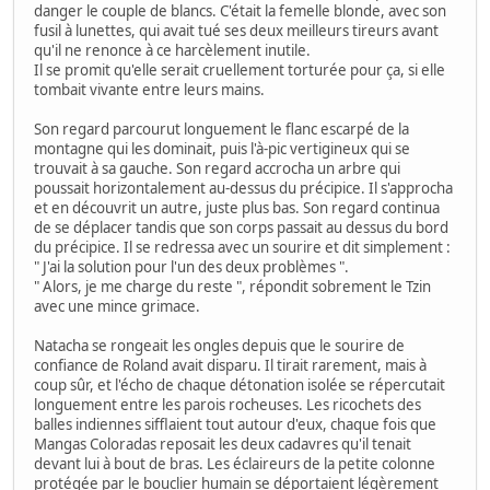
danger le couple de blancs. C'était la femelle blonde, avec son
fusil à lunettes, qui avait tué ses deux meilleurs tireurs avant
qu'il ne renonce à ce harcèlement inutile.
Il se promit qu'elle serait cruellement torturée pour ça, si elle
tombait vivante entre leurs mains.
Son regard parcourut longuement le flanc escarpé de la
montagne qui les dominait, puis l'à-pic vertigineux qui se
trouvait à sa gauche. Son regard accrocha un arbre qui
poussait horizontalement au-dessus du précipice. Il s'approcha
et en découvrit un autre, juste plus bas. Son regard continua
de se déplacer tandis que son corps passait au dessus du bord
du précipice. Il se redressa avec un sourire et dit simplement :
" J'ai la solution pour l'un des deux problèmes ".
" Alors, je me charge du reste ", répondit sobrement le Tzin
avec une mince grimace.
Natacha se rongeait les ongles depuis que le sourire de
confiance de Roland avait disparu. Il tirait rarement, mais à
coup sûr, et l'écho de chaque détonation isolée se répercutait
longuement entre les parois rocheuses. Les ricochets des
balles indiennes sifflaient tout autour d'eux, chaque fois que
Mangas Coloradas reposait les deux cadavres qu'il tenait
devant lui à bout de bras. Les éclaireurs de la petite colonne
protégée par le bouclier humain se déportaient légèrement