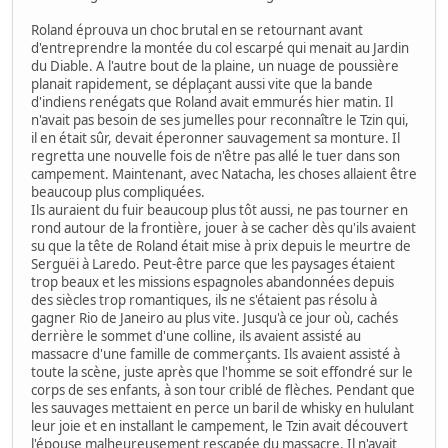
Roland éprouva un choc brutal en se retournant avant
d'entreprendre la montée du col escarpé qui menait au Jardin
du Diable. A l'autre bout de la plaine, un nuage de poussière
planait rapidement, se déplaçant aussi vite que la bande
d'indiens renégats que Roland avait emmurés hier matin. Il
n'avait pas besoin de ses jumelles pour reconnaître le Tzin qui,
il en était sûr, devait éperonner sauvagement sa monture. Il
regretta une nouvelle fois de n'être pas allé le tuer dans son
campement. Maintenant, avec Natacha, les choses allaient être
beaucoup plus compliquées.
Ils auraient du fuir beaucoup plus tôt aussi, ne pas tourner en
rond autour de la frontière, jouer à se cacher dès qu'ils avaient
su que la tête de Roland était mise à prix depuis le meurtre de
Serguëi à Laredo. Peut-être parce que les paysages étaient
trop beaux et les missions espagnoles abandonnées depuis
des siècles trop romantiques, ils ne s'étaient pas résolu à
gagner Rio de Janeiro au plus vite. Jusqu'à ce jour où, cachés
derrière le sommet d'une colline, ils avaient assisté au
massacre d'une famille de commerçants. Ils avaient assisté à
toute la scène, juste après que l'homme se soit effondré sur le
corps de ses enfants, à son tour criblé de flèches. Pendant que
les sauvages mettaient en perce un baril de whisky en hululant
leur joie et en installant le campement, le Tzin avait découvert
l'épouse malheureusement rescapée du massacre. Il n'avait