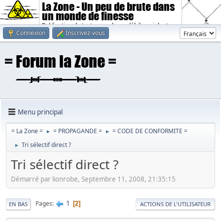
La Zone - Un peu de brute dans
un monde de finesse
Publication de textes sombres, débiles, violents.
Connexion
Inscrivez-vous
Menu principal
= La Zone =
= PROPAGANDE =
= CODE DE CONFORMITE =
►
►
Tri sélectif direct ?
►
Tri sélectif direct ?
Démarré par lionrobe, Septembre 11, 2008, 21:35:15
1
Pages
2
EN BAS
ACTIONS DE L'UTILISATEUR