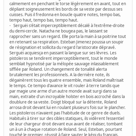
calmement en penchant le torse légèrement en avant, tout en
dépliant soigneusement les bords de sa veste par dessus ses
cuisses. Puis il fredonna en boucle quatre notes, tempo bas,
tempo haut, tempo bas, tempo haut.
- Serguëi s'était imperceptiblement décalé à l'extrême-droite
du demi-cercle. Natacha ne bougea pas, le laissant se
rapprocher sans un regard. Elle porta la main à sa poitrine tout
en retenant sa respiration. Esteban Jimenez poussa un soupir
de résignation et sollicita du regard l'aristocrate dépravé.
Serguëi acquiesça en passant la langue sur ses lèvres. Les
pistoleros se tendirent imperceptiblement, tout le monde
semblait hypnotisé par la mélopée sauvage inlassablement
sifflée par Roland. Un changement de tonalité alerta
brutalement les professionnels. A la dernière note, ils
dégainèrent tous les quatre ensemble, mais Roland maîtrisait
le temps. Ce tempo d'avance le vit rouler à terre tandis que
par magie une arme d'un autre monde avait surgi dans sa
main, extraite d'un incroyable holster en bois accroché dans la
doublure de sa veste. Doigt bloqué sur la détente, Roland
arrosa droit devant lui en roulant plusieurs fois sur le plancher.
Les pistoleros n'avaient pas l'habitude de ce genre de duels.
Habitués à tirer sur des cibles statiques, ils vidèrent l'essentiel
de leur chargeur droit devant eux avant de réaliser, tombant
un à un à chaque rotation de Roland. Seul, Esteban, pourtant
touché le premier, réussit à faire sauter le képi du français,