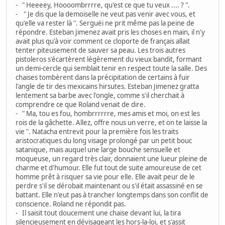
- " Heeeey, Hoooombrrrre, qu'est ce que tu veux .... ? ".
- " Je dis que la demoiselle ne veut pas venir avec vous, et
qu'elle va rester là ". Serguëi ne prit même pas la peine de
répondre. Esteban Jimenez avait pris les choses en main, il n'y
avait plus qu'à voir comment ce cloporte de français allait
tenter piteusement de sauver sa peau. Les trois autres
pistoleros s'écartèrent légèrement du vieux bandit, formant
un demi-cercle qui semblait tenir en respect toute la salle. Des
chaises tombèrent dans la précipitation de certains à fuir
l'angle de tir des mexicains hirsutes. Esteban Jimenez gratta
lentement sa barbe avec l'ongle, comme s'il cherchait à
comprendre ce que Roland venait de dire.
- " Ma, tou es fou, hombrrrrrre, mes amis et moi, on est les
rois de la gâchette. Allez, offre nous un verre, et on te laisse la
vie ". Natacha entrevit pour la première fois les traits
aristocratiques du long visage prolongé par un petit bouc
satanique, mais auquel une large bouche sensuelle et
moqueuse, un regard très clair, donnaient une lueur pleine de
charme et d'humour. Elle fut tout de suite amoureuse de cet
homme prêt à risquer sa vie pour elle. Elle avait peur de le
perdre s'il se dérobait maintenant ou s'il était assassiné en se
battant. Elle n'eut pas à trancher longtemps dans son conflit de
conscience. Roland ne répondit pas.
- Il saisit tout doucement une chaise devant lui, la tira
silencieusement en dévisageant les hors-la-loi, et s'assit